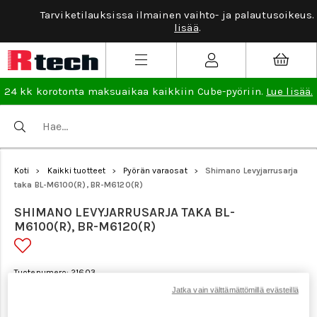
Tarviketilauksissa ilmainen vaihto- ja palautusoikeus.
Lue
lisää
.
24 kk korotonta maksuaikaa kaikkiin Cube-pyöriin.
Lue lisää.
Koti
Kaikki tuotteet
Pyörän varaosat
Shimano Levyjarrusarja
>
>
>
taka BL-M6100(R), BR-M6120(R)
SHIMANO LEVYJARRUSARJA TAKA BL-
M6100(R), BR-M6120(R)
Tuotenumero: 21603
Jatka vain välttämättömillä evästeillä