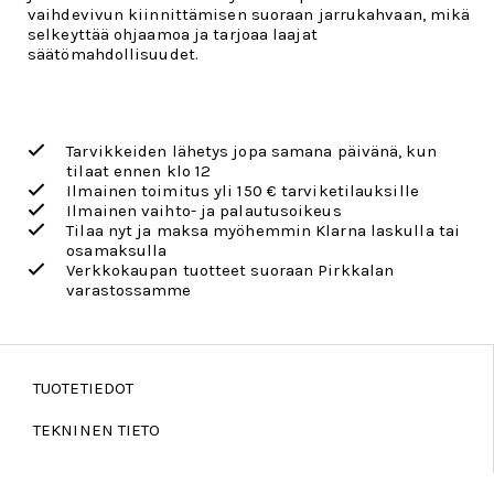
vaihdevivun kiinnittämisen suoraan jarrukahvaan, mikä
selkeyttää ohjaamoa ja tarjoaa laajat
säätömahdollisuudet.
Tarvikkeiden lähetys jopa samana päivänä, kun
tilaat ennen klo 12
Ilmainen toimitus yli 150 € tarviketilauksille
Ilmainen vaihto- ja palautusoikeus
Tilaa nyt ja maksa myöhemmin Klarna laskulla tai
osamaksulla
Verkkokaupan tuotteet suoraan Pirkkalan
varastossamme
TUOTETIEDOT
TEKNINEN TIETO