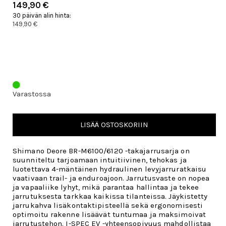
149,90 €
30 päivän alin hinta:
149,90 €
Varastossa
LISÄÄ OSTOSKORIIN
Shimano Deore BR-M6100/6120 -takajarrusarja on
suunniteltu tarjoamaan intuitiivinen, tehokas ja
luotettava 4-mäntäinen hydraulinen levyjarruratkaisu
vaativaan trail- ja enduroajoon. Jarrutusvaste on nopea
ja vapaaliike lyhyt, mikä parantaa hallintaa ja tekee
jarrutuksesta tarkkaa kaikissa tilanteissa. Jäykistetty
jarrukahva lisäkontaktipisteellä sekä ergonomisesti
optimoitu rakenne lisäävät tuntumaa ja maksimoivat
jarrutustehon. I-SPEC EV -yhteensopivuus mahdollistaa