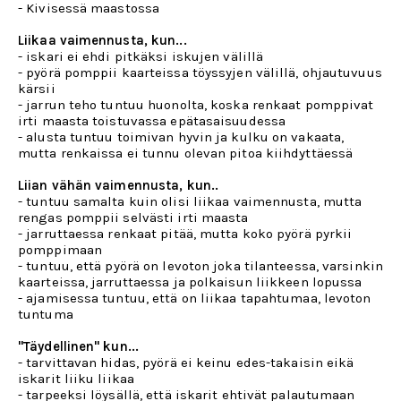
- Kivisessä maastossa
Liikaa vaimennusta, kun...
- iskari ei ehdi pitkäksi iskujen välillä
- pyörä pomppii kaarteissa töyssyjen välillä, ohjautuvuus
kärsii
- jarrun teho tuntuu huonolta, koska renkaat pomppivat
irti maasta toistuvassa epätasaisuudessa
- alusta tuntuu toimivan hyvin ja kulku on vakaata,
mutta renkaissa ei tunnu olevan pitoa kiihdyttäessä
Liian vähän vaimennusta, kun..
- tuntuu samalta kuin olisi liikaa vaimennusta, mutta
rengas pomppii selvästi irti maasta
- jarruttaessa renkaat pitää, mutta koko pyörä pyrkii
pomppimaan
- tuntuu, että pyörä on levoton joka tilanteessa, varsinkin
kaarteissa, jarruttaessa ja polkaisun liikkeen lopussa
- ajamisessa tuntuu, että on liikaa tapahtumaa, levoton
tuntuma
"Täydellinen" kun...
- tarvittavan hidas, pyörä ei keinu edes-takaisin eikä
iskarit liiku liikaa
- tarpeeksi löysällä, että iskarit ehtivät palautumaan