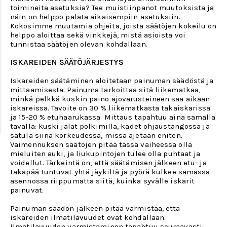
toimineita asetuksia? Tee muistiinpanot muutoksista ja
näin on helppo palata aikaisempiin asetuksiin.
Kokosimme muutamia ohjeita, joista säätöjen kokeilu on
helppo aloittaa sekä vinkkejä, mistä asioista voi
tunnistaa säätöjen olevan kohdallaan.
ISKAREIDEN SÄÄTÖJÄRJESTYS
Iskareiden säätäminen aloitetaan painuman säädöstä ja
mittaamisesta. Painuma tarkoittaa sitä liikematkaa,
minkä pelkkä kuskin paino ajovarusteineen saa aikaan
iskareissa. Tavoite on 30 % liikematkasta takaiskarissa
ja 15-20 % etuhaarukassa. Mittaus tapahtuu aina samalla
tavalla: kuski jalat polkimilla, kädet ohjaustangossa ja
satula siinä korkeudessa, missä ajetaan eniten.
Vaimennuksen säätojen pitää tässä vaiheessa olla
mieluiten auki, ja liukupintojen tulee olla puhtaat ja
voidellut. Tärkeintä on, että säätämisen jälkeen etu- ja
takapää tuntuvat yhtä jäykiltä ja pyörä kulkee samassa
asennossa riippumatta siitä, kuinka syvälle iskarit
painuvat.
Painuman säädön jälkeen pitää varmistaa, että
iskareiden ilmatilavuudet ovat kohdallaan.
Ilmatilavuuden varmistaminen tapahtuu seuraavasti: