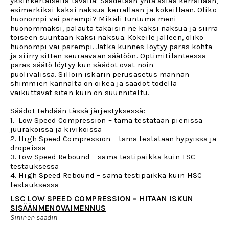
yksinkertaisella tavalla: Säädetään yhtä asiaa kerrallaan,
esimerkiksi kaksi naksua kerrallaan ja kokeillaan. Oliko
huonompi vai parempi? Mikäli tuntuma meni
huonommaksi, palauta takaisin ne kaksi naksua ja siirrä
toiseen suuntaan kaksi naksua. Kokeile jälleen, oliko
huonompi vai parempi. Jatka kunnes löytyy paras kohta
ja siirry sitten seuraavaan säätöön.
Optimitilanteessa
paras säätö löytyy kun säädot ovat noin
puolivälissä.
Silloin iskarin perusasetus männän
shimmien kannalta on oikea ja säädöt todella
vaikuttavat siten kuin on suunniteltu.
Säädot tehdään tässä järjestyksessä:
1. Low Speed Compression – tämä testataan pienissä
juurakoissa ja kivikoissa
2. High Speed Compression – tämä testataan hypyissä ja
dropeissa
3. Low Speed Rebound – sama testipaikka kuin LSC
testauksessa
4. High Speed Rebound – sama testipaikka kuin HSC
testauksessa
LSC LOW SPEED COMPRESSION = HITAAN ISKUN
SISÄÄNMENOVAIMENNUS
Sininen säädin