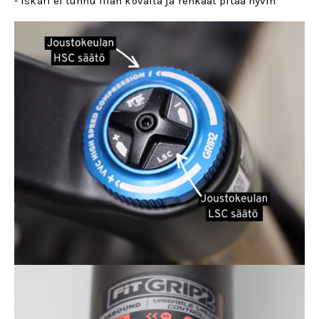
- iskari ei tunnu liian kovalta ja renkaat pitää hyvin