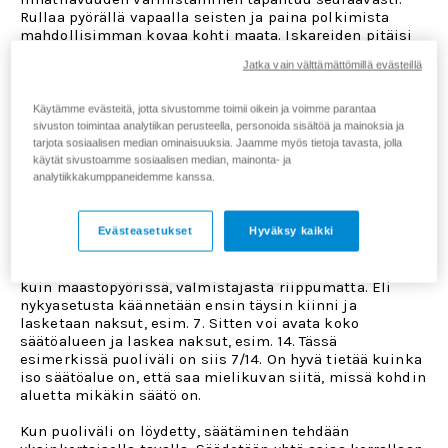
Rullaa pyörällä vapaalla seisten ja paina polkimista
mahdollisimman kovaa kohti maata. Iskareiden pitäisi
tässä testauksessa käyttää n. 80% liikematkasta. Mikäli
Jatka vain välttämättömillä evästeillä
ilmatilavuus ei ole kohdallaan, tulee ilmajousten
tilavuutta muuttaa. Tämä vaatii iskareiden irroittamisen
ja avaamisen, jolloin suosittelemme olemaan yhteydessä
Käytämme evästeitä, jotta sivustomme toimii oikein ja voimme parantaa
Fox-huoltoomme
.
sivuston toimintaa analytiikan perusteella, personoida sisältöä ja mainoksia ja
tarjota sosiaalisen median ominaisuuksia. Jaamme myös tietoja tavasta, jolla
Mikäli painuman säädön jälkeen ilmatilavuudet ovat
käytät sivustoamme sosiaalisen median, mainonta- ja
kohdallaan, asetetaan tämän jälkeen kaikki
analytiikkakumppaneidemme kanssa.
vaimennuksen säädöt puoleen väliin. Puolenvälin löytää
kääntämällä asennon ensin täysin suljetuksi. Kaikissa
iskareiden säätöohjeissa lasketaan naksut AINA täysin
Evästeasetukset
Hyväksy kaikki
suljetusta (eniten vaimennusta) asennosta aukipäin.
Sama periaate toimii niin moottoripyörissä, autoissa
kuin maastopyörissä, valmistajasta riippumatta. Eli
nykyasetusta käännetään ensin täysin kiinni ja
lasketaan naksut, esim. 7. Sitten voi avata koko
säätöalueen ja laskea naksut, esim. 14. Tässä
esimerkissä puoliväli on siis 7/14. On hyvä tietää kuinka
iso säätöalue on, että saa mielikuvan siitä, missä kohdin
aluetta mikäkin säätö on.
Kun puoliväli on löydetty, s
äätäminen tehdään