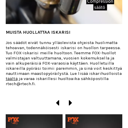
MUISTA HUOLLATTAA ISKARISI
Jos säädöt eivät tunnu ylläolevista ohjeista huolimatta
tehoavan, todennäköisesti iskarisi on huollon tarpeessa.
Tuo FOX-iskarisi meille huoltoon. Teemme FOX-huollot
valmistajan valtuuttamana, vuosien kokemuksella ja
vain alkuperäisiä FOX-varaosia käyttäen. Huolletuilla
iskareilla pyöräsi toimii paremmin, ja sinä voit keskittyä
nauttimaan maastopyöräilystä. Lue lisää iskarihuolloista
täältä
ja varaa iskarillesi huoltoaika sähköpostilla
rtech@rtech.fi.