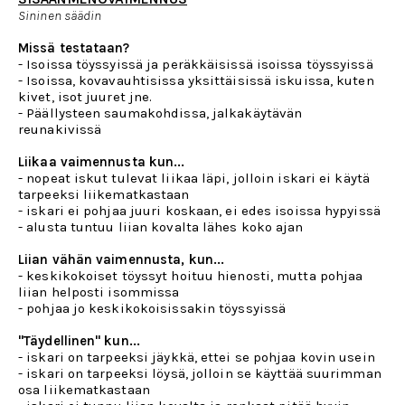
Sininen säädin
Missä testataan?
- Isoissa töyssyissä ja peräkkäisissä isoissa töyssyissä
- Isoissa, kovavauhtisissa yksittäisissä iskuissa, kuten
kivet, isot juuret jne.
- Päällysteen saumakohdissa, jalkakäytävän
reunakivissä
Liikaa vaimennusta kun...
- nopeat iskut tulevat liikaa läpi, jolloin iskari ei käytä
tarpeeksi liikematkastaan
- iskari ei pohjaa juuri koskaan, ei edes isoissa hypyissä
- alusta tuntuu liian kovalta lähes koko ajan
Liian vähän vaimennusta, kun...
- keskikokoiset töyssyt hoituu hienosti, mutta pohjaa
liian helposti isommissa
- pohjaa jo keskikokoisissakin töyssyissä
"Täydellinen" kun...
- iskari on tarpeeksi jäykkä, ettei se pohjaa kovin usein
- iskari on tarpeeksi löysä, jolloin se käyttää suurimman
osa liikematkastaan