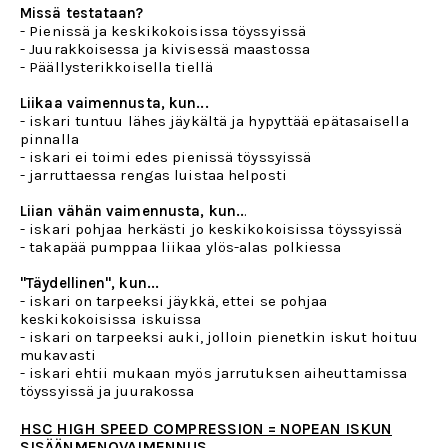
Missä testataan?
- Pienissä ja keskikokoisissa töyssyissä
- Juurakkoisessa ja kivisessä maastossa
- Päällysterikkoisella tiellä
Liikaa vaimennusta, kun...
- iskari tuntuu lähes jäykältä ja hypyttää epätasaisella
pinnalla
- iskari ei toimi edes pienissä töyssyissä
- jarruttaessa rengas luistaa helposti
Liian vähän vaimennusta, kun..
.
- iskari pohjaa herkästi jo keskikokoisissa töyssyissä
- takapää pumppaa liikaa ylös-alas polkiessa
"Täydellinen", kun...
- iskari on tarpeeksi jäykkä, ettei se pohjaa
keskikokoisissa iskuissa
- iskari on tarpeeksi auki, jolloin pienetkin iskut hoituu
mukavasti
- iskari ehtii mukaan myös jarrutuksen aiheuttamissa
töyssyissä ja juurakossa
HSC HIGH SPEED COMPRESSION = NOPEAN ISKUN
SISÄÄNMENOVAIMENNUS