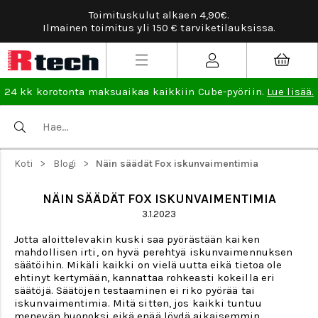
Toimituskulut alkaen 4,90€.
Ilmainen toimitus yli 150 € tarviketilauksissa.
24 kk korotonta maksuaikaa kaikkiin Cube-pyöriin.
Lue lisää.
>
>
Koti
Blogi
Näin säädät Fox iskunvaimentimia
NÄIN SÄÄDÄT FOX ISKUNVAIMENTIMIA
3.1.2023
Jotta aloittelevakin kuski saa pyörästään kaiken
mahdollisen irti, on hyvä perehtyä iskunvaimennuksen
säätöihin. Mikäli kaikki on vielä uutta eikä tietoa ole
ehtinyt kertymään, kannattaa rohkeasti kokeilla eri
säätöjä. Säätöjen testaaminen ei riko pyörää tai
iskunvaimentimia. Mitä sitten, jos kaikki tuntuu
menevän huonoksi eikä enää löydä aikaisemmin