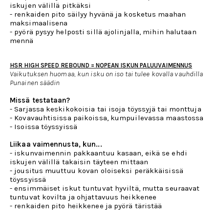
iskujen välillä pitkäksi
- renkaiden pito säilyy hyvänä ja kosketus maahan
maksimaalisena
- pyörä pysyy helposti sillä ajolinjalla, mihin halutaan
mennä
HSR HIGH SPEED REBOUND = NOPEAN ISKUN PALUUVAIMENNUS
Vaikutuksen huomaa, kun isku on iso tai tulee kovalla vauhdilla
Punainen säädin
Missä testataan?
- Sarjassa keskikokoisia tai isoja töyssyjä tai monttuja
- Kovavauhtisissa paikoissa, kumpuilevassa maastossa
- Isoissa töyssyissä
Liikaa vaimennusta, kun...
- iskunvaimennin pakkaantuu kasaan, eikä se ehdi
iskujen välillä takaisin täyteen mittaan
- jousitus muuttuu kovan oloiseksi peräkkäisissä
töyssyissä
- ensimmäiset iskut tuntuvat hyviltä, mutta seuraavat
tuntuvat kovilta ja ohjattavuus heikkenee
- renkaiden pito heikkenee ja pyörä täristää