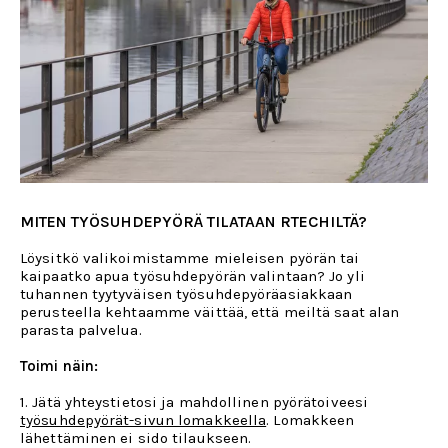
MITEN TYÖSUHDEPYÖRÄ TILATAAN RTECHILTÄ?
Löysitkö valikoimistamme mieleisen pyörän tai
kaipaatko apua työsuhdepyörän valintaan? Jo yli
tuhannen tyytyväisen työsuhdepyöräasiakkaan
perusteella kehtaamme väittää, että meiltä saat alan
parasta palvelua.
Toimi näin:
1. Jätä yhteystietosi ja mahdollinen pyörätoiveesi
työsuhdepyörät-sivun lomakkeella
. Lomakkeen
lähettäminen ei sido tilaukseen.