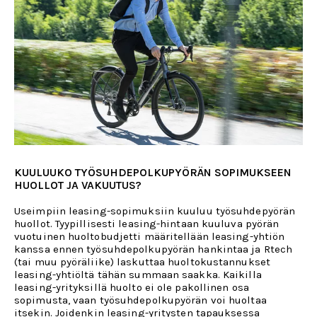
KUULUUKO TYÖSUHDEPOLKUPYÖRÄN SOPIMUKSEEN
HUOLLOT JA VAKUUTUS?
Useimpiin leasing-sopimuksiin kuuluu työsuhdepyörän
huollot. Tyypillisesti leasing-hintaan kuuluva pyörän
vuotuinen huoltobudjetti määritellään leasing-yhtiön
kanssa ennen työsuhdepolkupyörän hankintaa ja Rtech
(tai muu pyöräliike) laskuttaa huoltokustannukset
leasing-yhtiöltä tähän summaan saakka. Kaikilla
leasing-yrityksillä huolto ei ole pakollinen osa
sopimusta, vaan työsuhdepolkupyörän voi huoltaa
itsekin. Joidenkin leasing-yritysten tapauksessa