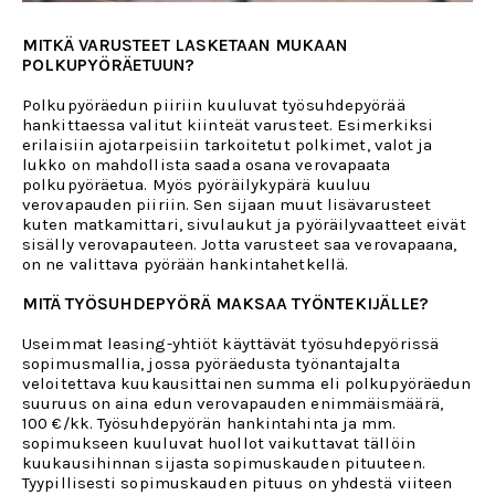
MITKÄ VARUSTEET LASKETAAN MUKAAN
POLKUPYÖRÄETUUN?
Polkupyöräedun piiriin kuuluvat työsuhdepyörää
hankittaessa valitut kiinteät varusteet. Esimerkiksi
erilaisiin ajotarpeisiin tarkoitetut polkimet, valot ja
lukko on mahdollista saada osana verovapaata
polkupyöräetua. Myös pyöräilykypärä kuuluu
verovapauden piiriin. Sen sijaan muut lisävarusteet
kuten matkamittari, sivulaukut ja pyöräilyvaatteet eivät
sisälly verovapauteen. Jotta varusteet saa verovapaana,
on ne valittava pyörään hankintahetkellä.
MITÄ TYÖSUHDEPYÖRÄ MAKSAA TYÖNTEKIJÄLLE?
Useimmat leasing-yhtiöt käyttävät työsuhdepyörissä
sopimusmallia, jossa pyöräedusta työnantajalta
veloitettava kuukausittainen summa eli polkupyöräedun
suuruus on aina edun verovapauden enimmäismäärä,
100 €/kk. Työsuhdepyörän hankintahinta ja mm.
sopimukseen kuuluvat huollot vaikuttavat tällöin
kuukausihinnan sijasta sopimuskauden pituuteen.
Tyypillisesti sopimuskauden pituus on yhdestä viiteen