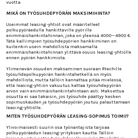
vuotta.
MIKÄ ON TYÖSUHDEPYÖRÄN MAKSIMIHINTA?
Useimmat leasing-yhtiöt ovat määritelleet
polkupyöräedulla hankittaville pyörille
enimmäishankintahinnan, joka on yleensä 4000—4900 €.
Tätä kalliimpien työsuhdepyörien hankkiminen on
kuitenkin usein mahdollista maksamalla
enimmäishankintahinnan ylittävä osuus leasing-yhtiölle
ennen pyörän hankkimista.
Ylimenevän osuuden maksaminen suoraan Rtechille
työsuhdepolkupyörän hankintahetkellä on myös
mahdollista, mutta tällöin kannattaa pitää mielessä,
että leasing-yhtiön vakuutus kattaa työsuhdepyörän
arvon vain enimmäishankintahintaan asti. Maksettua
osuutta ei saa takaisin, jos työsuhde päättyy kesken
sopimuskauden ja työsuhdepyörän joutuu palauttamaan
leasing-yhtiölle.
MITEN TYÖSUHDEPYÖRÄN LEASING-SOPIMUS TOIMII?
Ylivoimaisesti suurin osa työnantajista tarjoaa
polkupyöräedun leasing-yrityksen kautta. Tällöin