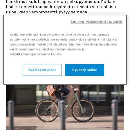
hankkinut kuluttajana ilman polkupyöräetua. Palkan
lisäksi annettuna polkupyöräetu ei nosta veronalaista
tuloa, vaan veroprosentti pysyy samana.
Useimmilla leasing-yrityksillä on sivuillaan laskureita,
Jatka vain välttämättömillä evästeillä
joilla voi selvittää polkupyöräedulla saavutettavat
säästöt. Veronmaksajien liiton julkaisemassa
Käytämme evästeitä, jotta sivustomme toimii oikein ja voimme parantaa
Taloustaito-lehdessä on myös hyvä
selvitys
sivuston toimintaa analytiikan perusteella, personoida sisältöä ja mainoksia ja
työsuhdepyörän verohyödyistä
.
tarjota sosiaalisen median ominaisuuksia. Jaamme myös tietoja tavasta, jolla
käytät sivustoamme sosiaalisen median, mainonta- ja
analytiikkakumppaneidemme kanssa.
Evästeasetukset
Hyväksy kaikki