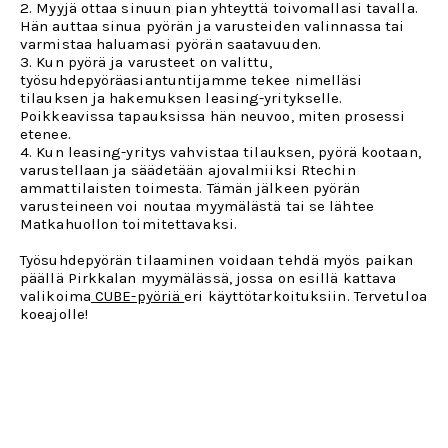
2. Myyjä ottaa sinuun pian yhteyttä toivomallasi tavalla.
Hän auttaa sinua pyörän ja varusteiden valinnassa tai
varmistaa haluamasi pyörän saatavuuden.
3. Kun pyörä ja varusteet on valittu,
työsuhdepyöräasiantuntijamme tekee nimelläsi
tilauksen ja hakemuksen leasing-yritykselle.
Poikkeavissa tapauksissa hän neuvoo, miten prosessi
etenee.
4. Kun leasing-yritys vahvistaa tilauksen, pyörä kootaan,
varustellaan ja säädetään ajovalmiiksi Rtechin
ammattilaisten toimesta. Tämän jälkeen pyörän
varusteineen voi noutaa myymälästä tai se lähtee
Matkahuollon toimitettavaksi.
Työsuhdepyörän tilaaminen voidaan tehdä myös paikan
päällä Pirkkalan myymälässä, jossa on esillä kattava
valikoima
CUBE-pyöriä
eri käyttötarkoituksiin. Tervetuloa
koeajolle!