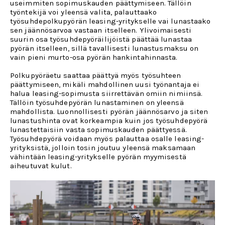
useimmiten sopimuskauden päättymiseen. Tällöin
työntekijä voi yleensä valita, palauttaako
työsuhdepolkupyörän leasing-yritykselle vai lunastaako
sen jäännösarvoa vastaan itselleen. Ylivoimaisesti
suurin osa työsuhdepyöräilijöistä päättää lunastaa
pyörän itselleen, sillä tavallisesti lunastusmaksu on
vain pieni murto-osa pyörän hankintahinnasta.
Polkupyöräetu saattaa päättyä myös työsuhteen
päättymiseen, mikäli mahdollinen uusi työnantaja ei
halua leasing-sopimusta siirrettävän omiin nimiinsä.
Tällöin työsuhdepyörän lunastaminen on yleensä
mahdollista. Luonnollisesti pyörän jäännösarvo ja siten
lunastushinta ovat korkeampia kuin jos työsuhdepyörä
lunastettaisiin vasta sopimuskauden päättyessä.
Työsuhdepyörä voidaan myös palauttaa osalle leasing-
yrityksistä, jolloin tosin joutuu yleensä maksamaan
vähintään leasing-yritykselle pyörän myymisestä
aiheutuvat kulut.