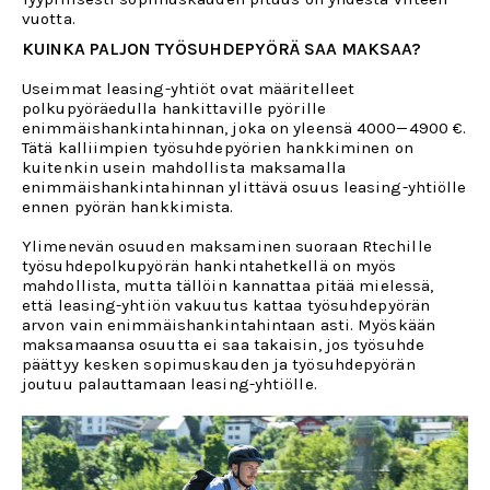
vuotta.
KUINKA PALJON TYÖSUHDEPYÖRÄ SAA MAKSAA?
Useimmat leasing-yhtiöt ovat määritelleet
polkupyöräedulla hankittaville pyörille
enimmäishankintahinnan, joka on yleensä 4000—4900 €.
Tätä kalliimpien työsuhdepyörien hankkiminen on
kuitenkin usein mahdollista maksamalla
enimmäishankintahinnan ylittävä osuus leasing-yhtiölle
ennen pyörän hankkimista.
Ylimenevän osuuden maksaminen suoraan Rtechille
työsuhdepolkupyörän hankintahetkellä on myös
mahdollista, mutta tällöin kannattaa pitää mielessä,
että leasing-yhtiön vakuutus kattaa työsuhdepyörän
arvon vain enimmäishankintahintaan asti. Myöskään
maksamaansa osuutta ei saa takaisin, jos työsuhde
päättyy kesken sopimuskauden ja työsuhdepyörän
joutuu palauttamaan leasing-yhtiölle.