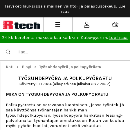
Tarviketilauksissa ilmainen vaihto- ja palautusoikeus.
Lue
lisää
.
24 kk korotonta maksuaikaa kaikkiin Cube-pyöriin.
Lue lisää.
>
>
Koti
Blogi
Työsuhdepyörä ja polkupyöräetu
TYÖSUHDEPYÖRÄ JA POLKUPYÖRÄETU
Päivitetty 10.1.2024 (alkuperäinen julkaisu 28.7.2022)
MIKÄ ON TYÖSUHDEPYÖRÄ JA POLKUPYÖRÄETU
Polkupyöräetu on verovapaa luontoisetu, jossa työntekijä
saa käyttöönsä työnantajan hankkiman
työsuhdepolkupyörän. Työsuhdepyörä hankitaan leasing-
palveluna tai työnantajan omistukseen. Etuun voi kuulua
myös pyörän huollot, varusteet sekä vakuutus.