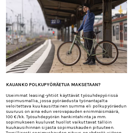
KAUANKO POLKUPYÖRÄETUA MAKSETAAN?
Useimmat leasing-yhtiöt käyttävät työsuhdepyörissä
sopimusmallia, jossa pyöräedusta työnantajalta
veloitettava kuukausittainen summa eli polkupyöräedun
suuruus on aina edun verovapauden enimmäismäärä,
100 €/kk. Työsuhdepyörän hankintahinta ja mm.
sopimukseen kuuluvat huollot vaikuttavat tällöin
kuukausihinnan sijasta sopimuskauden pituuteen.
Tyypillisesti sopimuskauden pituus on yhdestä viiteen