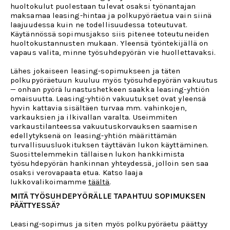
huoltokulut puolestaan tulevat osaksi työnantajan
maksamaa leasing-hintaa ja polkupyöräetua vain siinä
laajuudessa kuin ne todellisuudessa toteutuvat.
Käytännössä sopimusjakso siis pitenee toteutuneiden
huoltokustannusten mukaan. Yleensä työntekijällä on
vapaus valita, minne työsuhdepyörän vie huollettavaksi.
Lähes jokaiseen leasing-sopimukseen ja täten
polkupyöräetuun kuuluu myös työsuhdepyörän vakuutus
— onhan pyörä lunastushetkeen saakka leasing-yhtiön
omaisuutta. Leasing-yhtiön vakuutukset ovat yleensä
hyvin kattavia sisältäen turvaa mm. vahinkojen,
varkauksien ja ilkivallan varalta. Useimmiten
varkaustilanteessa vakuutuskorvauksen saamisen
edellytyksenä on leasing-yhtiön määrittämän
turvallisuusluokituksen täyttävän lukon käyttäminen.
Suosittelemmekin tällaisen lukon hankkimista
työsuhdepyörän hankinnan yhteydessä, jolloin sen saa
osaksi verovapaata etua. Katso laaja
lukkovalikoimamme
täältä
.
MITÄ TYÖSUHDEPYÖRÄLLE TAPAHTUU SOPIMUKSEN
PÄÄTTYESSÄ?
Leasing-sopimus ja siten myös polkupyöräetu päättyy