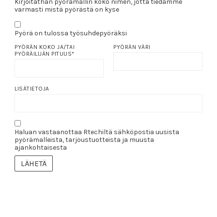
Kirjoitathan pyörämallin koko nimen, jotta tiedämme
varmasti mistä pyörästä on kyse
Pyörä on tulossa työsuhdepyöräksi
PYÖRÄN KOKO JA/TAI
PYÖRÄN VÄRI
PYÖRÄILIJÄN PITUUS
*
LISÄTIETOJA
Haluan vastaanottaa Rtechiltä sähköpostia uusista
pyörämalleista, tarjoustuotteista ja muusta
ajankohtaisesta
LÄHETÄ