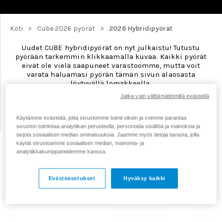
>
>
Koti
Cube 2026 pyörät
2026 Hybridipyörät
Uudet CUBE hybridipyörät on nyt julkaistu! Tutustu
pyörään tarkemmin klikkaamalla kuvaa. Kaikki pyörät
eivät ole vielä saapuneet varastoomme, mutta voit
varata haluamasi pyörän tämän sivun alaosasta
löytyvällä
lomakkeella
.
Jatka vain välttämättömillä evästeillä
Käytämme evästeitä, jotta sivustomme toimii oikein ja voimme parantaa
HETI SAATAVANA VERKKOKAUPASSA JA MYYMÄLÄSSÄ:
sivuston toimintaa analytiikan perusteella, personoida sisältöä ja mainoksia ja
tarjota sosiaalisen median ominaisuuksia. Jaamme myös tietoja tavasta, jolla
käytät sivustoamme sosiaalisen median, mainonta- ja
analytiikkakumppaneidemme kanssa.
Evästeasetukset
Hyväksy kaikki