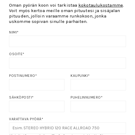
Oman pyörän koon voi tarkistaa
kokotaulukostamme
.
Voit myös kertoa meille oman pituutesi ja sisäjalan
pituuden, jolloin varaamme runkokoon, jonka
uskomme sopivan sinulle parhaiten.
NIMI
*
OSOITE
*
POSTINUMERO
*
KAUPUNKI
*
SÄHKÖPOSTI
*
PUHELINNUMERO
*
VARATTAVA PYÖRÄ
*