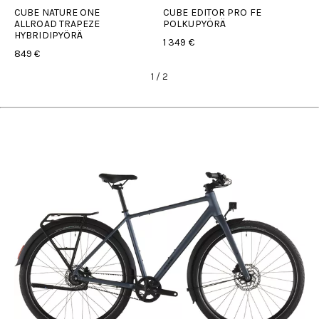
CUBE NATURE ONE
CUBE EDITOR PRO FE
C
ALLROAD TRAPEZE
POLKUPYÖRÄ
T
HYBRIDIPYÖRÄ
1 349 €
1
849 €
1
/
2