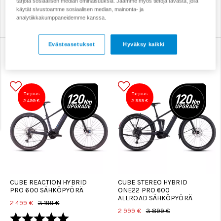
tarjota sosiaalisen median ominaisuuksia. Jaamme myös tietoja tavasta, jolla
käytät sivustoamme sosiaalisen median, mainonta- ja
Katso myös muut
sähköpyörät
,
sähkömaastopyörät
,
analytiikkakumppaneidemme kanssa.
sähköhybridipyörät
ja
kevytsähköpyörät
.
Evästeasetukset
Hyväksy kaikki
Suodata
Järjestä
Tarjous
Tarjous
2 499 €
2 999 €
CUBE REACTION HYBRID
CUBE STEREO HYBRID
PRO 600 SÄHKÖPYÖRÄ
ONE22 PRO 600
ALLROAD SÄHKÖPYÖRÄ
2 499 €
3 199 €
2 999 €
3 899 €
Arvio:
5.0 5:sta tähdestä