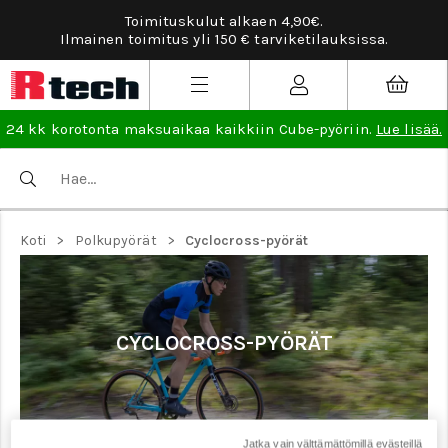
Toimituskulut alkaen 4,90€.
Ilmainen toimitus yli 150 € tarviketilauksissa.
24 kk korotonta maksuaikaa kaikkiin Cube-pyöriin.
Lue lisää.
>
>
Koti
Polkupyörät
Cyclocross-pyörät
CYCLOCROSS-PYÖRÄT
Jatka vain välttämättömillä evästeillä