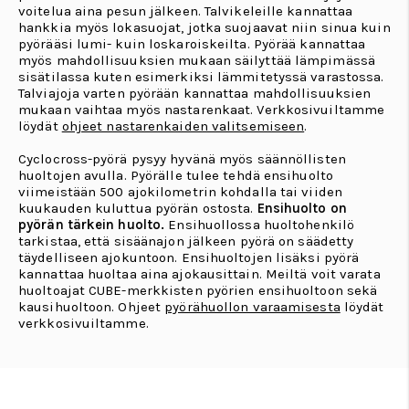
voitelua aina pesun jälkeen. Talvikeleille kannattaa
hankkia myös lokasuojat, jotka suojaavat niin sinua kuin
pyörääsi lumi- kuin loskaroiskeilta. Pyörää kannattaa
myös mahdollisuuksien mukaan säilyttää lämpimässä
sisätilassa kuten esimerkiksi lämmitetyssä varastossa.
Talviajoja varten pyörään kannattaa mahdollisuuksien
mukaan vaihtaa myös nastarenkaat. Verkkosivuiltamme
löydät
ohjeet nastarenkaiden valitsemiseen
.
Cyclocross-pyörä pysyy hyvänä myös säännöllisten
huoltojen avulla. Pyörälle tulee tehdä ensihuolto
viimeistään 500 ajokilometrin kohdalla tai viiden
kuukauden kuluttua pyörän ostosta.
Ensihuolto on
pyörän tärkein huolto.
Ensihuollossa huoltohenkilö
tarkistaa, että sisäänajon jälkeen pyörä on säädetty
täydelliseen ajokuntoon. Ensihuoltojen lisäksi pyörä
kannattaa huoltaa aina ajokausittain. Meiltä voit varata
huoltoajat CUBE-merkkisten pyörien ensihuoltoon sekä
kausihuoltoon. Ohjeet
pyörähuollon varaamisesta
löydät
verkkosivuiltamme.