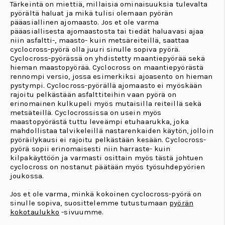
Tärkeintä on miettiä, millaisia ominaisuuksia tulevalta
pyörältä haluat ja mikä tulisi olemaan pyörän
pääasiallinen ajomaasto. Jos et ole varma
pääasiallisesta ajomaastosta tai tiedät haluavasi ajaa
niin asfaltti-, maasto- kuin metsäreiteillä, saattaa
cyclocross-pyörä olla juuri sinulle sopiva pyörä.
Cyclocross-pyörässä on yhdistetty maantiepyörää sekä
hieman maastopyörää. Cyclocross on maantiepyörästä
rennompi versio, jossa esimerkiksi ajoasento on hieman
pystympi. Cyclocross-pyörällä ajomaasto ei myöskään
rajoitu pelkästään asfalttiteihin vaan pyörä on
erinomainen kulkupeli myös mutaisilla reiteillä sekä
metsäteillä. Cyclocrossissa on usein myös
maastopyörästä tuttu leveämpi etuhaarukka, joka
mahdollistaa talvikeleillä nastarenkaiden käytön, jolloin
pyöräilykausi ei rajoitu pelkästään kesään. Cyclocross-
pyörä sopii erinomaisesti niin harraste- kuin
kilpakäyttöön ja varmasti osittain myös tästä johtuen
cyclocross on nostanut päätään myös työsuhdepyörien
joukossa.
Jos et ole varma, minkä kokoinen cyclocross-pyörä on
sinulle sopiva, suosittelemme tutustumaan
pyörän
kokotaulukko
-sivuumme.