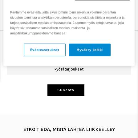
Cube cyclocross-pyörät on tehty aggressiiviseen
pyöräilyyn mutaisilla radoilla ja maantiellä. Nämä pyörät
ovat ketteriä, kevyitä ja nopeita.
Käytämme evästeitä, jotta sivustomme toimii oikein ja voimme parantaa
sivuston toimintaa analytiikan perusteella, personoida sisältöä ja mainoksia ja
tarjota sosiaalisen median ominaisuuksia. Jaamme myös tietoja tavasta, jolla
käytät sivustoamme sosiaalisen median, mainonta- ja
analytiikkakumppaneidemme kanssa.
Gravel-pyörät
Hybridipyörät
Kaupunkipyörät
Evästeasetukset
Hyväksy kaikki
Lastenpyörät
Maantiepyörät
Maastopyörät
Pyörätarjoukset
Suodata
ETKÖ TIEDÄ, MISTÄ LÄHTEÄ LIIKKEELLE?