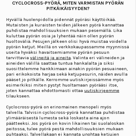
CYCLOCROSS-PYÖRÄ, MITEN VARMISTAN PYÖRÄN
PITKÄIKÄISYYDEN?
Hyvällä huolenpidolla pidennät pyöräsi käyttöikää.
Mutaisten ja kuraisten teiden jälkeen pyörä kannattaa
puhdistaa mahdollisuuksien mukaan pesemällä. Lika
kuluttaa pyörän osia ja lyhentää näin ollen pyörän
huoltoväliä. Pesujen jälkeen olisi hyvä muistaa voidella
pyörän ketjut. Meillä on verkkokaupassamme myynnissä
useita hyväksi havaitsemiamme pyörän pesuun
tarvittavia
välineitä ja aineita
. Valinta eri välineiden ja
aineiden välillä saattaa tuntua hankalalta ja siksi
suosittelemme hankkimaan ainakin pyörän pesuaineen,
pari erikokoista harjaa sekä ketjupesurin, näiden avulla
pääset jo pitkälle. Kerromme uutiskirjeissämme myös
esimerkiksi miten pystyt huoltamaan pyörääsi itse,
joten kannattaa ehdottomasti ottaa
uutiskirjeemme
tilaukseen.
Cyclocross-pyörä on erinomainen menopeli myös
talvella. Talvisin cyclocross-pyörä kannattaa puhdistaa
ylimääräisestä lumesta sekä loskasta aina ajon
päätteeksi. Jos pyörä on kovin likainen tai suolaloskan
peitossa, tulee pyörä pestä mahdollisuuksien mukaan
puhtaaksi. Talvellakaan ei kannata unohtaa ketjujen