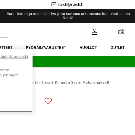
rtech@rtech.fi
Varusteiden ja osien lähetys jopa samana arkipäivänä kun tilaat ennen
klo 12.
ATTEET
PYÖRÄILYVARUSTEET
HUOLLOT
OUTLET
ättömillä evästeillä
sää.
steella,
 jolla käytät
araosat
Magura Shiftmix 3 Kiinnitin Sram Matchmaker®
>
NNITIN SRAM
IPUUN