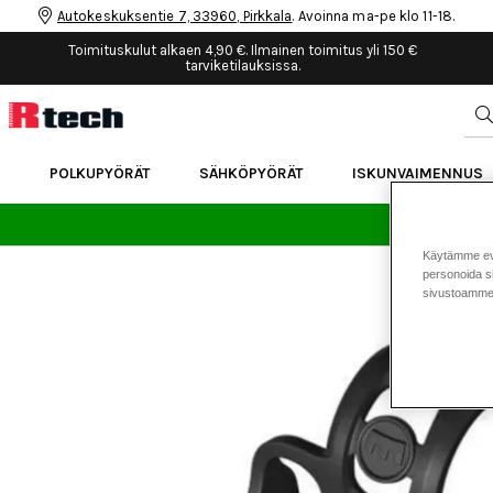
Autokeskuksentie 7, 33960, Pirkkala
. Avoinna ma-pe klo 11-18.
Toimituskulut alkaen 4,90 €. Ilmainen toimitus yli 150 €
tarviketilauksissa.
POLKUPYÖRÄT
SÄHKÖPYÖRÄT
ISKUNVAIMENNUS
24 
Käytämme eväs
personoida si
sivustoamme 