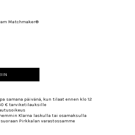
 Sram Matchmaker®
IIN
opa samana päivänä, kun tilaat ennen klo 12
50 € tarviketilauksille
lautusoikeus
öhemmin Klarna laskulla tai osamaksulla
 suoraan Pirkkalan varastossamme