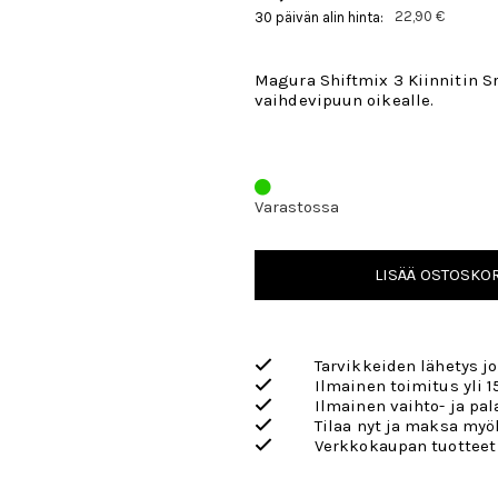
22,90 €
30 päivän alin hinta:
Magura Shiftmix 3 Kiinnitin
vaihdevipuun oikealle.
Varastossa
LISÄÄ OSTOSKOR
Tarvikkeiden lähetys j
Ilmainen toimitus yli 1
Ilmainen vaihto- ja pa
Tilaa nyt ja maksa my
Verkkokaupan tuotteet