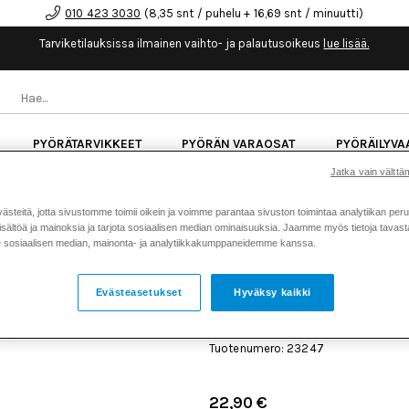
010 423 3030
(8,35 snt / puhelu + 16,69 snt / minuutti)
Tarviketilauksissa ilmainen vaihto- ja palautusoikeus
lue lisää.
PYÖRÄTARVIKKEET
PYÖRÄN VARAOSAT
PYÖRÄILYVA
Jatka vain välttäm
kk korotonta maksuaikaa kaikkiin Cube-pyöriin.
Lue li
teitä, jotta sivustomme toimii oikein ja voimme parantaa sivuston toimintaa analytiikan peru
sältöä ja mainoksia ja tarjota sosiaalisen median ominaisuuksia. Jaamme myös tietoja tavasta,
sosiaalisen median, mainonta- ja analytiikkakumppaneidemme kanssa.
Koti
Kaikki tuotteet
Pyörän v
>
>
vaihdevipuun
Evästeasetukset
Hyväksy kaikki
MAGURA SHIFTMIX 3 KII
MATCHMAKER® VAIHDEV
Tuotenumero: 23247
22,90 €