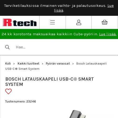
Tarviketilauksissa ilmainen vaihto- ja palautusoikeus.
Lue
lisää
.
24 kk korotonta maksuaikaa kaikkiin Cube-pyöriin.
Lue lisää.
Koti
Kaikki tuotteet
Pyörän varaosat
Bosch Latauskaapeli
>
>
>
USB-C® Smart System
BOSCH LATAUSKAAPELI USB-C® SMART
SYSTEM
Tuotenumero: 23246