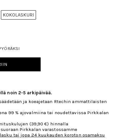
KOKOLASKURI
PYÖRÄKSI
IIN
llä noin 2-5 arkipäivää.
 säädetään ja koeajetaan Rtechin ammattilaisten
ena 99 % ajovalmiina tai noudettavissa Pirkkalan
mituskulujen (39,90 €) hinnalla
 suoraan Pirkkalan varastossamme
lasku tai jopa 24 kuukauden koroton osamaksu