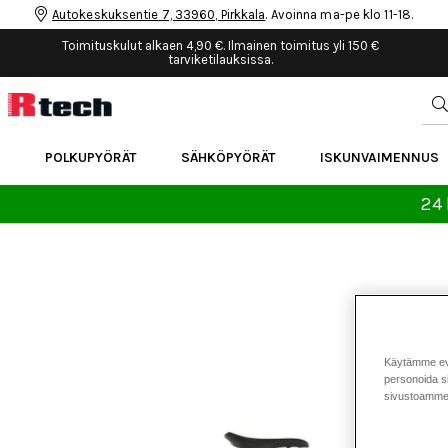
Autokeskuksentie 7, 33960, Pirkkala
. Avoinna ma-pe klo 11-18.
Toimituskulut alkaen 4,90 €. Ilmainen toimitus yli 150 €
tarviketilauksissa.
POLKUPYÖRÄT
SÄHKÖPYÖRÄT
ISKUNVAIMENNUS
24 
Käytämme eväs
personoida si
sivustoamme 