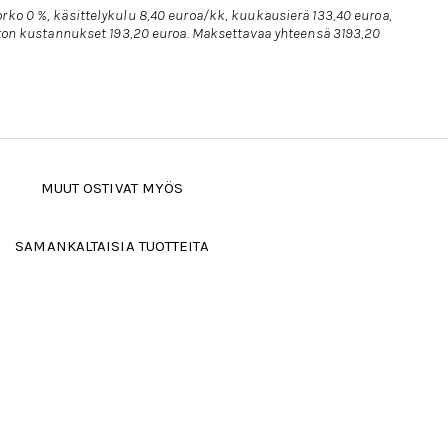
rko 0 %, käsittelykulu 8,40 euroa/kk, kuukausierä 133,40 euroa,
uoton kustannukset 193,20 euroa. Maksettavaa yhteensä 3193,20
MUUT OSTIVAT MYÖS
SAMANKALTAISIA TUOTTEITA