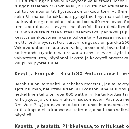
Hiilikuiturungon lisäksi keveyteen vaikuttavat Bosch S
rungon sisäinen 400 Wh akku, hiilikuituinen etuhaaruk
valitut komponentit. Pyörässä on tarkasti toimiva Shima
sekä Shimanon tehokkaasti pysäyttävät hydrauliset levyj
kulkevat rungon sisällä lialta piilossa. 50 mm leveät 
-renkaat rullaavat kevyesti sekä asfaltilla että päällys
400 Wh akusta riittää virtaa useammaksi päiväksi ja pit
kevyttä sähköpyörää jaksaa polkea tarvittaessa myös i
mutta pitkiä pyöräretkiä varten rungossa on paikka 250
Vakiovarusteisiin kuuluvat valot, lokasuojat, tavarateli
Kathmandu Hybrid C:62 Pro 400X Easy Entry on täydell
vaivattomuutta, käytännöllisyyttä ja keveyttä arvostava
kaupunkipyöräilijälle.
Kevyt ja kompakti Bosch SX Performance Line 
Bosch SX on kompakti ja tehokas moottori, jonka kevey
ajotuntuman, hallittavuuden ja ulkonäön lähelle luomu
hetkellinen teho on jopa 600 wattia, mikä tarkoittaa ta
kiihdytystä ja voimaa mäkien nousemiseen. Vääntöä moo
Nm. Vain 2 kg painava moottori on lähes huomaamaton 
että ulkopuolelta katsoessa. Toimintoja hallitaan selkeä
näytöltä.
Kasattu ja testattu Pirkkalassa, toimitukset k