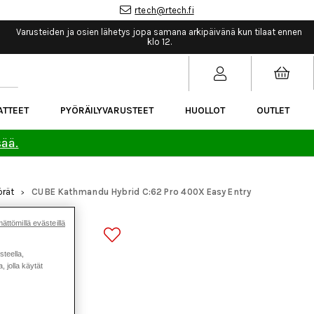
rtech@rtech.fi
Varusteiden ja osien lähetys jopa samana arkipäivänä kun tilaat ennen
klo 12.
ATTEET
PYÖRÄILYVARUSTEET
HUOLLOT
OUTLET
sää.
rät
CUBE Kathmandu Hybrid C:62 Pro 400X Easy Entry
>
ättömillä evästeillä
 C:62 PRO
ÖPYÖRÄ
steella,
 jolla käytät