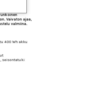
urunkoinen
n. Vaivaton ajaa,
ustelu valmiina.
oitu 400 Wh akku
o
ut
e, seisontatuki