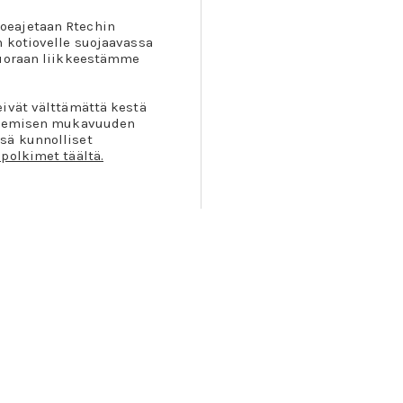
oeajetaan Rtechin
n kotiovelle suojaavassa
suoraan liikkeestämme
eivät välttämättä kestä
olkemisen mukavuuden
sä kunnolliset
polkimet täältä.