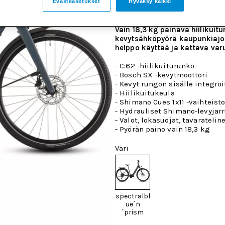
Evästeasetukset
Hyväksy kaikki
30 päivän alin hinta:
2 999 €
Vain 18,3 kg painava
hiilikuit
kevytsähköpyörä kaupunkiajoo
helppo käyttää ja kattava var
- C:62 -hiilikuiturunko
- Bosch SX -kevytmoottori
- Kevyt rungon sisälle integr
- Hiilikuitukeula
- Shimano Cues 1x11 -vaihteist
- Hydrauliset Shimano-levyjarr
- Valot, lokasuojat, tavaratelin
- Pyörän paino vain 18,3 kg
Väri
spectralbl
ue´n
´prism