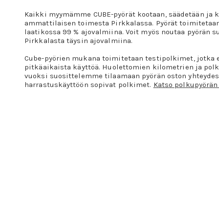
Kaikki myymämme CUBE-pyörät kootaan, säädetään ja k
ammattilaisen toimesta Pirkkalassa. Pyörät toimitetaa
laatikossa 99 % ajovalmiina. Voit myös noutaa pyörän 
Pirkkalasta täysin ajovalmiina.
Cube-pyörien mukana toimitetaan testipolkimet, jotka 
pitkäaikaista käyttöä. Huolettomien kilometrien ja p
vuoksi suosittelemme tilaamaan pyörän oston yhteydes
harrastuskäyttöön sopivat polkimet.
Katso polkupyörän 