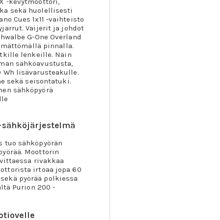
X -kevytmoottori,
ka sekä huolellisesti
no Cues 1x11 -vaihteisto
arrut. Vaijerit ja johdot
Schwalbe G-One Overland
tämättömällä pinnalla.
kille lenkeille. Näin
lman sähköavustusta,
 Wh lisävarusteakulle.
ne sekä seisontatuki.
inen sähköpyörä
lle
-sähköjärjestelmä
s tuo sähköpyörän
pyörää. Moottorin
rvittaessa rivakkaa
ttorista irtoaa jopa 60
sekä pyörää polkiessa
ltä Purion 200 -
otiovelle