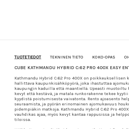
TUOTETIEDOT
TEKNINEN TIETO
KOKO-OPAS
O
CUBE KATHMANDU HYBRID C:62 PRO 400X EASY E
Kathmandu Hybrid C:62 Pro 400X on poikkeuksellisen ke
hallittava kaupunkisähköpyörä, joka ihastuttaa ajomu
kaupungin kaduilla että maantiellä. Upeasti muotoiltu 
kevyt että kestävä, ja matala runkorakenne tekee kyyti
kyydistä poistumisesta vaivatonta. Rento ajoasento hel
seuraamista, ja pyörän erinomainen ajomukavuus houk
pidempiäkin matkoja. Kathmandu Hybrid C:62 Pro 400X o
vauhdikas ajaa, myös kevyt kantaa rappusissa ja helppo
tiloissa.