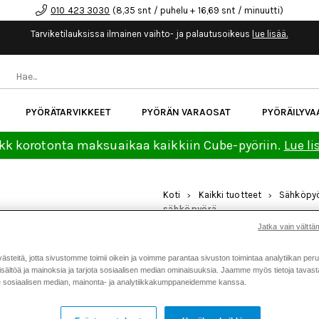
010 423 3030
(8,35 snt / puhelu + 16,69 snt / minuutti)
Tarviketilauksissa ilmainen vaihto- ja palautusoikeus
lue lisää.
PYÖRÄTARVIKKEET
PYÖRÄN VARAOSAT
PYÖRÄILYVA
kk korotonta maksuaikaa kaikkiin Cube-pyöriin.
Lue li
Koti
Kaikki tuotteet
Sähköpyö
>
>
sähköpyörä
Jatka vain välttäm
CUBE KATHMANDU HYBRID
400X EASY ENTRY SÄHK
teitä, jotta sivustomme toimii oikein ja voimme parantaa sivuston toimintaa analytiikan peru
sältöä ja mainoksia ja tarjota sosiaalisen median ominaisuuksia. Jaamme myös tietoja tavasta,
Tuotenumero: 25011
sosiaalisen median, mainonta- ja analytiikkakumppaneidemme kanssa.
3 699 €