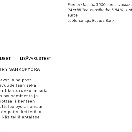
Esimerkkiosto: 3000 euroa, vuosiko
24 erää. Tod. vuosikorko 5,84 %. L
euroa.
Luotonantaja Resurs Bank.
HJEET
LISÄVARUSTEET
NTRY SÄHKÖPYÖRÄ
vyt ja helposti
kavuudellaan sekä
hiilikuiturunko on sekä
in nousemisesta ja
pottaa liikenteen
uttelee pyöräilemään
n paitsi ketterä ja
 käsitellä ahtaissa