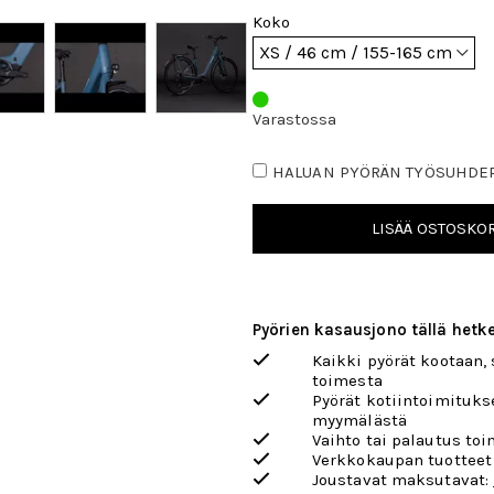
Koko
Varastossa
HALUAN PYÖRÄN TYÖSUHDE
LISÄÄ OSTOSKOR
Pyörien kasausjono tällä hetke
Kaikki pyörät kootaan,
toimesta
Pyörät kotiintoimituks
myymälästä
Vaihto tai palautus toi
Verkkokaupan tuotteet
Joustavat maksutavat: