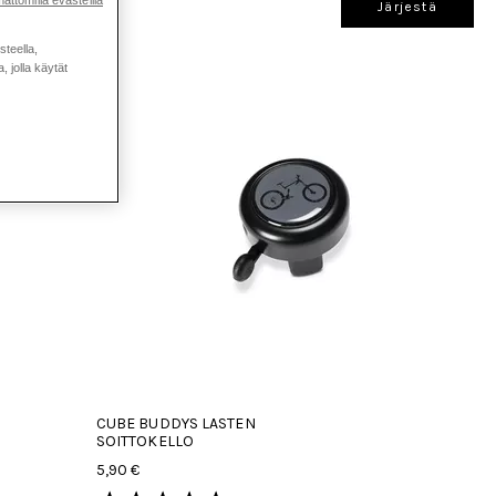
ättömillä evästeillä
Järjestä
steella,
 jolla käytät
CUBE BUDDYS LASTEN
SOITTOKELLO
5,90 €