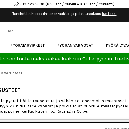
010 423 3030
(8,35 snt / puhelu + 16,69 snt / minuutti)
Tarviketilauksissa ilmainen vaihto- ja palautusoikeus
lue lisää.
PYÖRÄTARVIKKEET
PYÖRÄN VARAOSAT
PYÖRÄILYVA
kk korotonta maksuaikaa kaikkiin Cube-pyöriin.
Lue li
en varusteet
RUSTEET
ille pyöräilijöille taaperosta jo vähän kokeneempiin maastoseik
yn kuin full face kypärät ja polvisuojat nuorille maastopyöräilij
 huippumerkeiltä, kuten Fox Racing ja Cube.