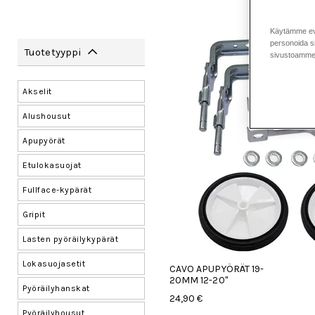
Käytämme eväs
personoida si
Tuotetyyppi
sivustoamme 
Akselit
Alushousut
Apupyörät
Etulokasuojat
Fullface-kypärät
Gripit
Lasten pyöräilykypärät
Lokasuojasetit
CAVO APUPYÖRÄT 19-
20MM 12-20"
Pyöräilyhanskat
24,90 €
Pyöräilyhousut