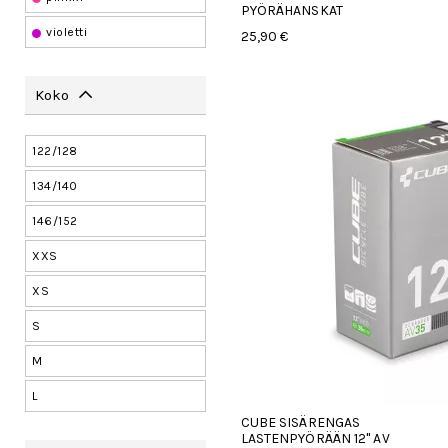
PYÖRÄHANSKAT
violetti
25,90 €
Koko
122/128
134/140
146/152
XXS
XS
S
M
L
CUBE SISÄRENGAS
LASTENPYÖRÄÄN 12" AV