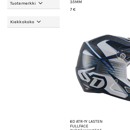
35MM
Tuotemerkki
7 €
Kiekkokoko
6D ATR-1Y LASTEN
FULLFACE