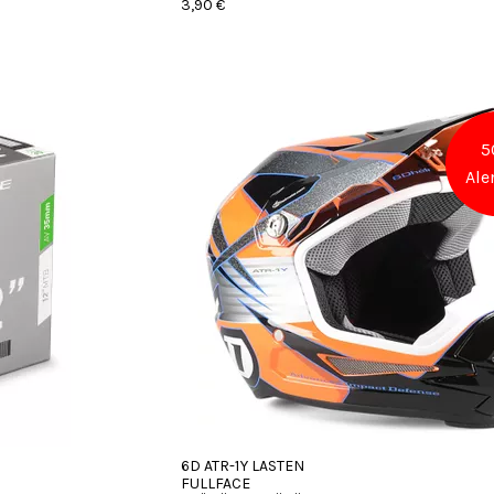
3,90 €
5
Ale
6D ATR-1Y LASTEN
FULLFACE