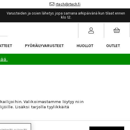
rtech@rtech.fi
Varusteiden ja osien lähetys jopa samana arkipäivänä kun tilaat ennen
klo 12.
ATTEET
PYÖRÄILYVARUSTEET
HUOLLOT
OUTLET
sää.
kailijoihin. Valikoimastamme löytyy niin
öille. Lisäksi tarjolla tyylikkäitä