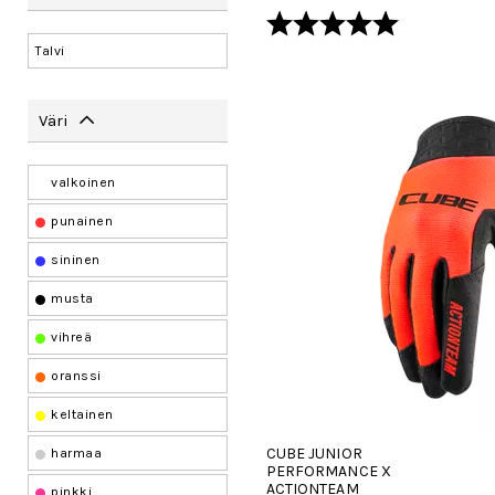
Arvio:
5.0 5:sta tä
Talvi
Väri
valkoinen
punainen
sininen
musta
vihreä
oranssi
keltainen
CUBE JUNIOR
harmaa
PERFORMANCE X
ACTIONTEAM
pinkki