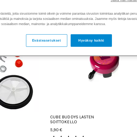
Jatka vain välttäm
teitä, jotta sivustomme toimii oikein ja voimme parantaa sivuston toimintaa analytiikan peru
sältöä ja mainoksia ja tarjota sosiaalisen median ominaisuuksia. Jaamme myös tietoja tavasta,
sosiaalisen median, mainonta- ja analytiikkakumppaneidemme kanssa.
Evästeasetukset
Hyväksy kaikki
CUBE BUDDYS LASTEN
SOITTOKELLO
5,90 €