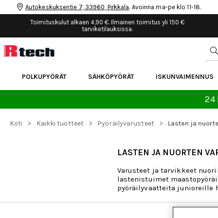
Autokeskuksentie 7, 33960, Pirkkala
. Avoinna ma-pe klo 11-18.
Toimituskulut alkaen 4,90 €. Ilmainen toimitus yli 150 €
tarviketilauksissa.
POLKUPYÖRÄT
SÄHKÖPYÖRÄT
ISKUNVAIMENNUS
24 
>
>
>
Koti
Kaikki tuotteet
Pyöräilyvarusteet
Lasten ja nuort
LASTEN JA NUORTEN VA
Varusteet ja tarvikkeet nuor
lastenistuimet maastopyöräily
pyöräilyvaatteita junioreille