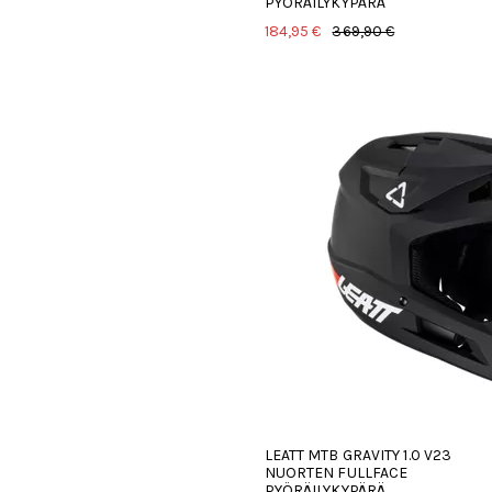
PYÖRÄILYKYPÄRÄ
184,95 €
369,90 €
LEATT MTB GRAVITY 1.0 V23
NUORTEN FULLFACE
PYÖRÄILYKYPÄRÄ