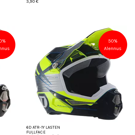
3,90 €
0%
50%
nnus
Alennus
6D ATR-1Y LASTEN
FULLFACE