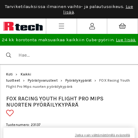
Tarviketilauksissa ilmainen vaihto- ja palautusoikeus.
Lue
lisää
.
24 kk korotonta maksuaikaa kaikkiin Cube-pyöriin.
Lue lisää.
Koti
Kaikki
>
tuotteet
Pyöräilyvarusteet
Pyöräilykypärät
FOX Racing Youth
>
>
>
Flight Pro Mips nuorten pyöräilykypärä
FOX RACING YOUTH FLIGHT PRO MIPS
NUORTEN PYÖRÄILYKYPÄRÄ
Tuotenumero: 23137
Jatka vain välttämättömillä evästeillä