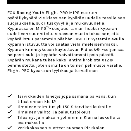
FOX Racing Youth Flight PRO MIPS nuorten
pyöräilykypärä vie klassisen kypärän uudelle tasolle sen
suojauksella, suorituskyvyllä ja mukavuudella.
Kypärässä on MIPS™- suojaus, tämän lisäksi kypärän
uudelleen suunniteltu sisäosan muoto takaa sen, että
kypärä istuu paremmin päähän. 360 Fit Systemin avulla
kypärän istuvuutta voi säätää vielä mieleisemmäksi.
Kypärän kiinnitykseen käytettävän
Fidlock® -soljen saa
helposti auki ja kypärän vaivattomasti pois päästä.
Kypärän mukana tukee kaksi antimikrobista XT2® -
pehmustetta, joten sinulla on toinen pehmuste varalle.
Flight PRO kypärä on tyylikäs ja turvallinen!
Tarvikkeiden lähetys jopa samana päivänä, kun
tilaat ennen klo 12
Ilmainen toimitus yli 150 € tarviketilauksille
Ilmainen vaihto- ja palautusoikeus
Tilaa nyt ja maksa myöhemmin Klarna laskulla tai
osamaksulla
Verkkokaupan tuotteet suoraan Pirkkalan