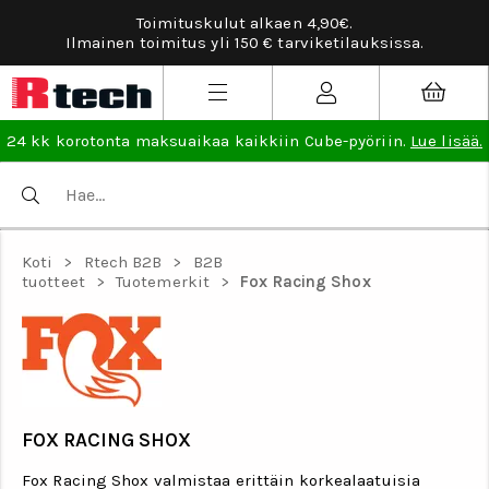
Toimituskulut alkaen 4,90€.
Ilmainen toimitus yli 150 € tarviketilauksissa.
24 kk korotonta maksuaikaa kaikkiin Cube-pyöriin.
Lue lisää.
Koti
>
Rtech B2B
>
B2B
tuotteet
>
Tuotemerkit
>
Fox Racing Shox
FOX RACING SHOX
Fox Racing Shox valmistaa erittäin korkealaatuisia