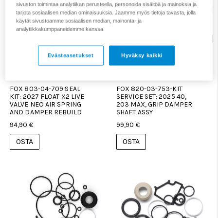
sivuston toimintaa analytiikan perusteella, personoida sisältöä ja mainoksia ja
tarjota sosiaalisen median ominaisuuksia. Jaamme myös tietoja tavasta, jolla
käytät sivustoamme sosiaalisen median, mainonta- ja
analytiikkakumppaneidemme kanssa.
Evästeasetukset
Hyväksy kaikki
FOX 803-04-709 SEAL
FOX 820-03-753-KIT
KIT: 2027 FLOAT X2 LIVE
SERVICE SET: 2025 40,
VALVE NEO AIR SPRING
203 MAX, GRIP DAMPER
AND DAMPER REBUILD
SHAFT ASSY
94,90 €
99,90 €
OSTA
OSTA