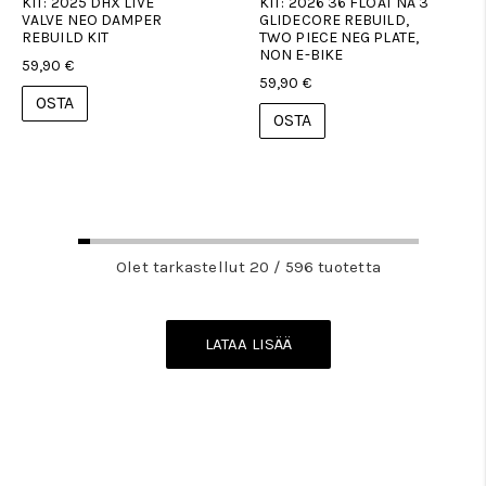
KIT: 2025 DHX LIVE
KIT: 2026 36 FLOAT NA 3
VALVE NEO DAMPER
GLIDECORE REBUILD,
REBUILD KIT
TWO PIECE NEG PLATE,
NON E-BIKE
59,90 €
59,90 €
OSTA
OSTA
Olet tarkastellut 20 / 596 tuotetta
LATAA LISÄÄ