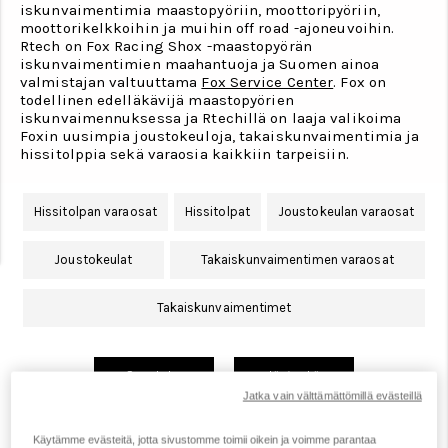
iskunvaimentimia maastopyöriin, moottoripyöriin,
moottorikelkkoihin ja muihin off road -ajoneuvoihin.
Rtech on Fox Racing Shox -maastopyörän
iskunvaimentimien maahantuoja ja Suomen ainoa
valmistajan valtuuttama
Fox Service Center
. Fox on
todellinen edelläkävijä maastopyörien
iskunvaimennuksessa ja Rtechillä on laaja valikoima
Foxin uusimpia joustokeuloja, takaiskunvaimentimia ja
hissitolppia sekä varaosia kaikkiin tarpeisiin.
Hissitolpan varaosat
Hissitolpat
Joustokeulan varaosat
Joustokeulat
Takaiskunvaimentimen varaosat
Takaiskunvaimentimet
Suodata
Järjestä
Jatka vain välttämättömillä evästeillä
Käytämme evästeitä, jotta sivustomme toimii oikein ja voimme parantaa