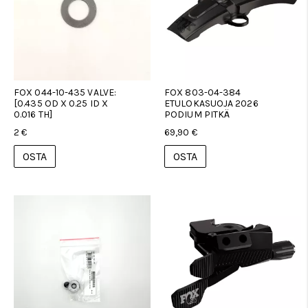
FOX 044-10-435 VALVE:
FOX 803-04-384
[0.435 OD X 0.25 ID X
ETULOKASUOJA 2026
0.016 TH]
PODIUM PITKÄ
2 €
69,90 €
OSTA
OSTA