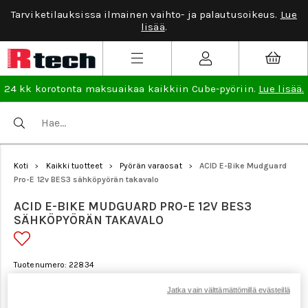
Tarviketilauksissa ilmainen vaihto- ja palautusoikeus.
Lue
lisää
.
24 kk korotonta maksuaikaa kaikkiin Cube-pyöriin.
Lue lisää.
Koti
Kaikki tuotteet
Pyörän varaosat
ACID E-Bike Mudguard
>
>
>
Pro-E 12v BES3 sähköpyörän takavalo
ACID E-BIKE MUDGUARD PRO-E 12V BES3
SÄHKÖPYÖRÄN TAKAVALO
Tuotenumero: 22834
Jatka vain välttämättömillä evästeillä