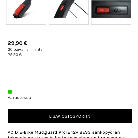
29,90 €
30 päivän alin hinta:
29,90 €
Varastossa
LISÄÄ OSTOSKORIIN
ACID E-Bike Mudguard Pro-E 12v BES3 sähköpyörän
takavalo on kirkas ja luotettava ehdoton turvavaruste