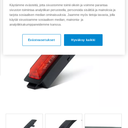
Käytämme evästeitä, jotta sivustomme toimii oikein ja voimme parantaa
sivuston toimintaa analytiikan perusteella, personoida sisältöä ja mainoksia ja
tarjota sosiaalisen median ominaisuuksia. Jaamme myös tietoja tavasta, jolla
käytät sivustoamme sosiaalisen median, mainonta- ja
analytiikkakumppaneidemme kanssa.
Evästeasetukset
Hyväksy kaikki