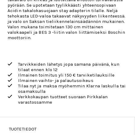
pyörään. Se upotetaan tyylikkäästi yhteensopivaan
Acidin takalokasuojaan stay adapterin tilalle. Neljä
tehokasta LED-valoa takaavat näkyvyyden liikenteessä.
ja valo on Saksan tieliikennelainsäädännön mukainen.
Valon mukana toimitetaan 130 cm mittainen
valokaapeli ja BES 3 -liitin valon liittämiseksi Boschin
moottoriin.
Tarvikkeiden lähetys jopa samana päivänä, kun
tilaat ennen klo 12
Ilmainen toimitus yli 150 € tarviketilauksille
Ilmainen vaihto- ja palautusoikeus
Tilaa nyt ja maksa myöhemmin Klarna laskulla tai
osamaksulla
Verkkokaupan tuotteet suoraan Pirkkalan
varastossamme
TUOTETIEDOT