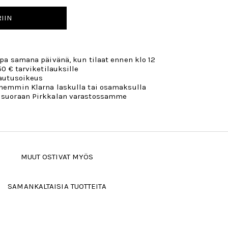
IIN
opa samana päivänä, kun tilaat ennen klo 12
50 € tarviketilauksille
lautusoikeus
öhemmin Klarna laskulla tai osamaksulla
 suoraan Pirkkalan varastossamme
MUUT OSTIVAT MYÖS
SAMANKALTAISIA TUOTTEITA