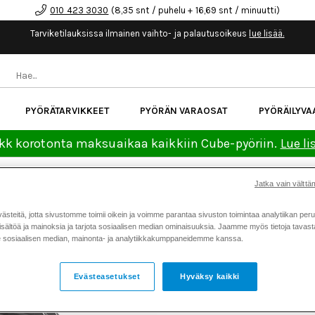
010 423 3030
(8,35 snt / puhelu + 16,69 snt / minuutti)
Tarviketilauksissa ilmainen vaihto- ja palautusoikeus
lue lisää.
PYÖRÄTARVIKKEET
PYÖRÄN VARAOSAT
PYÖRÄILYVA
kk korotonta maksuaikaa kaikkiin Cube-pyöriin.
Lue li
Jatka vain välttäm
Koti
Kaikki tuotteet
Pyörän v
>
>
teitä, jotta sivustomme toimii oikein ja voimme parantaa sivuston toimintaa analytiikan peru
LEZYNE E-BIKE MACRO DR
sältöä ja mainoksia ja tarjota sosiaalisen median ominaisuuksia. Jaamme myös tietoja tavasta,
LUMEN ETUVALO
sosiaalisen median, mainonta- ja analytiikkakumppaneidemme kanssa.
Tuotenumero: 18312
Evästeasetukset
Hyväksy kaikki
Keskimäärä
5.0
(
äänet:
5
)
Arvostelut (
1
)