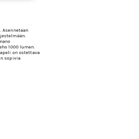
n. Asennetaan
jestelmään.
imano
teho 1000 lumen.
apeli on ostettava
n sopivia