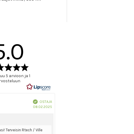
5.0
Arvio
5.0
u 5 arvioon ja 1
5:sta
rvosteluun
tähdestä
Vahvistettu
OSTAJA
Ostoksen
08.02.2025
päivämäärä:
i! Terveisin Rtech / Ville