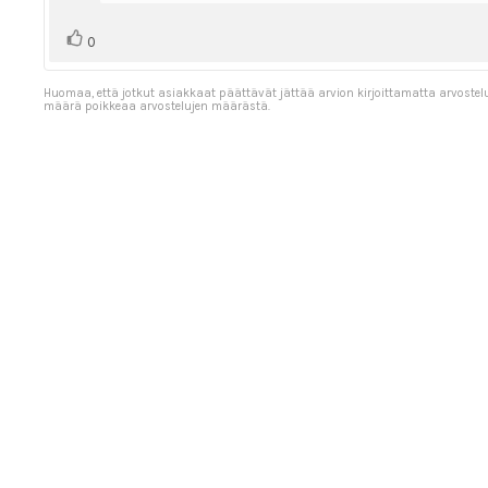
Äänestä
Ääni(et)
0
ylöspäin
Huomaa, että jotkut asiakkaat päättävät jättää arvion kirjoittamatta arvostel
määrä poikkeaa arvostelujen määrästä.