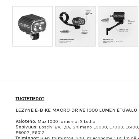
TUOTETIEDOT
LEZYNE E-BIKE MACRO DRIVE 1000 LUMEN ETUVALO
Valoteho:
Max 1000 lumenia, 2 Lediä
Sopivuus:
Bosch 12V, 1,5A, Shimano E5000, E7000, E6100,
E6002, E6012
Toiminnot:
6 eri toimintoa: 300 lm economy, 500 lm päi