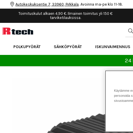
Autokeskuksentie 7, 33960, Pirkkala
. Avoinna ma-pe klo 11-18.
Toimituskulut alkaen 4,90 €. Ilmainen toimitus yli 150 €
tarviketilauksissa.
POLKUPYÖRÄT
SÄHKÖPYÖRÄT
ISKUNVAIMENNUS
24 
Käytämme eväs
personoida si
sivustoamme 