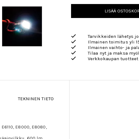
LISÄÄ OSTOSKOR
Tarvikkeiden lähetys j
Ilmainen toimitus yli 1
Ilmainen vaihto- ja pa
Tilaa nyt ja maksa my
Verkkokaupan tuotteet
TEKNINEN TIETO
 E6110, E8000, E8080,
väajovilkku, 600 lm