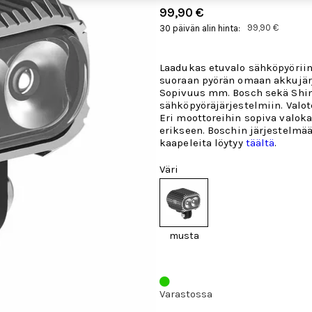
99,90 €
99,90 €
30 päivän alin hinta:
Laadukas etuvalo sähköpyörii
suoraan pyörän omaan akkujär
Sopivuus mm. Bosch sekä Sh
sähköpyöräjärjestelmiin. Valo
Eri moottoreihin sopiva
valoka
erikseen.
Boschin järjestelmää
kaapeleita löytyy
täältä
.
Väri
musta
Varastossa