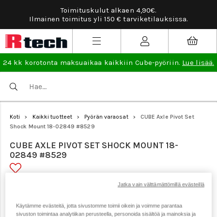
 alkaen 4,90€.
Tarviketilauksissa ilmainen va
50 € tarviketilauksissa.
lisä
24 kk korotonta maksuaikaa kaikkiin Cube-pyöriin.
Lue lisää.
Koti
Kaikki tuotteet
Pyörän varaosat
CUBE Axle Pivot Set
>
>
>
Shock Mount 18-02849 #8529
CUBE AXLE PIVOT SET SHOCK MOUNT 18-
02849 #8529
Jatka vain välttämättömillä evästeillä
Tuotenumero: 21149
Käytämme evästeitä, jotta sivustomme toimii oikein ja voimme parantaa
sivuston toimintaa analytiikan perusteella, personoida sisältöä ja mainoksia ja