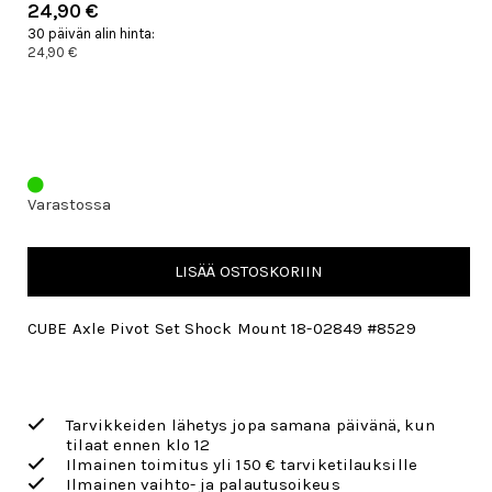
24,90 €
30 päivän alin hinta:
24,90 €
Varastossa
LISÄÄ OSTOSKORIIN
CUBE Axle Pivot Set Shock Mount 18-02849 #8529
Tarvikkeiden lähetys jopa samana päivänä, kun
tilaat ennen klo 12
Ilmainen toimitus yli 150 € tarviketilauksille
Ilmainen vaihto- ja palautusoikeus