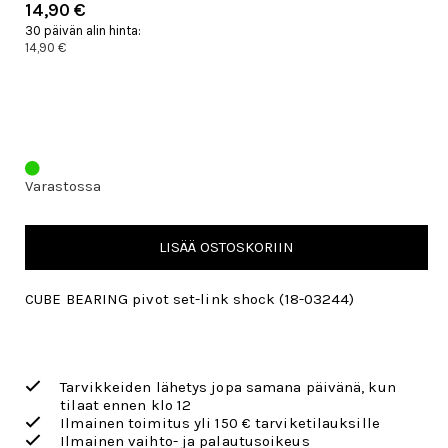
14,90 €
30 päivän alin hinta:
14,90 €
Varastossa
LISÄÄ OSTOSKORIIN
CUBE BEARING pivot set-link shock (18-03244)
Tarvikkeiden lähetys jopa samana päivänä, kun
tilaat ennen klo 12
Ilmainen toimitus yli 150 € tarviketilauksille
Ilmainen vaihto- ja palautusoikeus