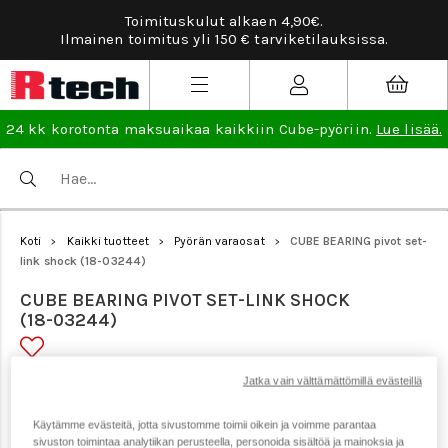
Toimituskulut alkaen 4,90€.
Ilmainen toimitus yli 150 € tarviketilauksissa.
24 kk korotonta maksuaikaa kaikkiin Cube-pyöriin.
Lue lisää.
Koti
Kaikki tuotteet
Pyörän varaosat
CUBE BEARING pivot set-
>
>
>
link shock (18-03244)
CUBE BEARING PIVOT SET-LINK SHOCK
(18-03244)
Jatka vain välttämättömillä evästeillä
Tuotenumero: 21544
Käytämme evästeitä, jotta sivustomme toimii oikein ja voimme parantaa
sivuston toimintaa analytiikan perusteella, personoida sisältöä ja mainoksia ja