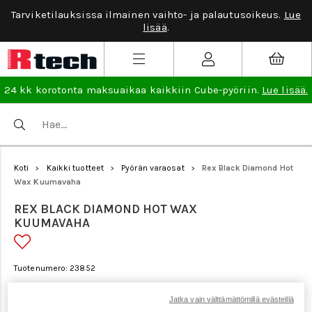
Tarviketilauksissa ilmainen vaihto- ja palautusoikeus.
Lue
lisää
.
24 kk korotonta maksuaikaa kaikkiin Cube-pyöriin.
Lue lisää.
Koti
Kaikki tuotteet
Pyörän varaosat
Rex Black Diamond Hot
>
>
>
Wax Kuumavaha
REX BLACK DIAMOND HOT WAX
KUUMAVAHA
Tuotenumero: 23852
Jatka vain välttämättömillä evästeillä