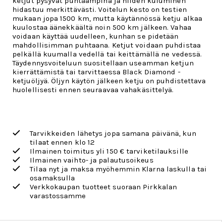
ketjut pysyvät puhtaampina ja niiden kuluminen
hidastuu merkittävästi. Voitelun kesto on testien
mukaan jopa 1500 km, mutta käytännössä ketju alkaa
kuulostaa äänekkäältä noin 500 km jälkeen. Vahaa
voidaan käyttää uudelleen, kunhan se pidetään
mahdollisimman puhtaana. Ketjut voidaan puhdistaa
pelkällä kuumalla vedellä tai keittämällä ne vedessä.
Täydennysvoiteluun suositellaan useamman ketjun
kierrättämistä tai tarvittaessa Black Diamond -
ketjuöljyä. Öljyn käytön jälkeen ketju on puhdistettava
huolellisesti ennen seuraavaa vahakäsittelyä.
Tarvikkeiden lähetys jopa samana päivänä, kun
tilaat ennen klo 12
Ilmainen toimitus yli 150 € tarviketilauksille
Ilmainen vaihto- ja palautusoikeus
Tilaa nyt ja maksa myöhemmin Klarna laskulla tai
osamaksulla
Verkkokaupan tuotteet suoraan Pirkkalan
varastossamme