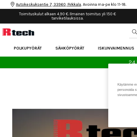
Autokeskuksentie 7, 33960, Pirkkala
. Avoinna ma-pe klo 11-18.
Toimituskulut alkaen 4,90 €. Ilmainen toimitus yli 150 €
tarviketilauksissa.
POLKUPYÖRÄT
SÄHKÖPYÖRÄT
ISKUNVAIMENNUS
24 
Käytämme eväs
personoida si
sivustoamme 