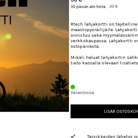
30 €
30 päivän alin hinta:
Rtech lahjakortti on täydelline
maastopyöräilijälle. Lahjakor
onnistuu sekä myymälässämm
verkkokaupassa. Lahjakortti o
ostopäivästä.
Mikäli haluat lahjakortin sähkö
tieto kassalla olevaan lisätiet
Varastossa
LISÄÄ OSTOSKOR
Tarvikkeiden lähetys j