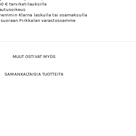
50 € tarviketilauksille
lautusoikeus
öhemmin Klarna laskulla tai osamaksulla
 suoraan Pirkkalan varastossamme
MUUT OSTIVAT MYÖS
SAMANKALTAISIA TUOTTEITA