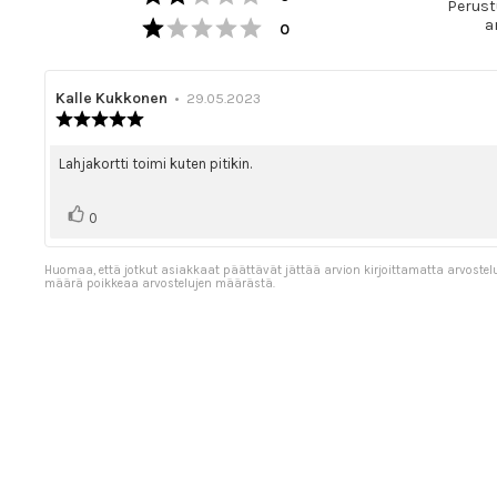
Perustu
Arvio 1 5:sta tähdestä
a
Äänet
0
Arvostelun
Kalle Kukkonen
•
Arvostelun
29.05.2023
Arvostelun
kirjoittaja:
päivämäärä:
luokitus:
5.0
Arvostelun
Lahjakortti toimi kuten pitikin.
5:sta
teksti:
tähdestä
Äänestä
Ääni(et)
0
ylöspäin
Huomaa, että jotkut asiakkaat päättävät jättää arvion kirjoittamatta arvostel
määrä poikkeaa arvostelujen määrästä.