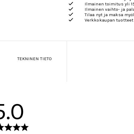
Ilmainen toimitus yli 1
Ilmainen vaihto- ja pa
Tilaa nyt ja maksa my
Verkkokaupan tuotteet
TEKNINEN TIETO
5.0
Arvio
5.0