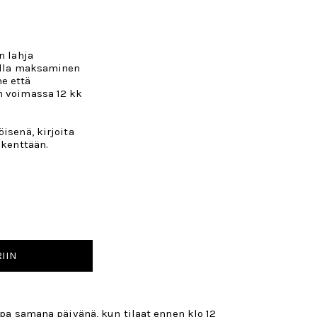
n lahja
tilla maksaminen
e että
n voimassa 12 kk
isenä, kirjoita
okenttään.
IIN
opa samana päivänä, kun tilaat ennen klo 12