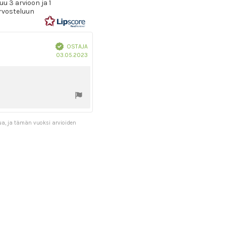
u 3 arvioon ja 1
5:sta
rvosteluun
tähdestä
Vahvistettu
OSTAJA
Ostoksen
03.05.2023
päivämäärä:
ua, ja tämän vuoksi arvioiden