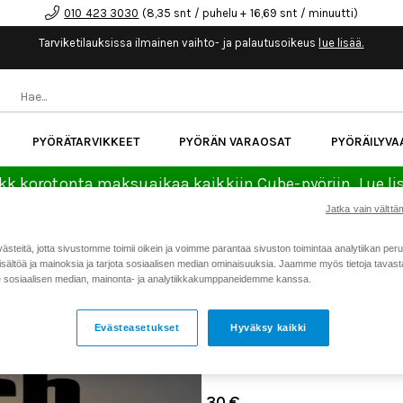
010 423 3030
(8,35 snt / puhelu + 16,69 snt / minuutti)
Tarviketilauksissa ilmainen vaihto- ja palautusoikeus
lue lisää.
PYÖRÄTARVIKKEET
PYÖRÄN VARAOSAT
PYÖRÄILYVA
kk korotonta maksuaikaa kaikkiin Cube-pyöriin.
Lue li
Jatka vain välttäm
Koti
Kaikki tuotteet
Rtech La
>
>
teitä, jotta sivustomme toimii oikein ja voimme parantaa sivuston toimintaa analytiikan peru
sältöä ja mainoksia ja tarjota sosiaalisen median ominaisuuksia. Jaamme myös tietoja tavasta,
RTECH LAHJAKORTTI 30 €
sosiaalisen median, mainonta- ja analytiikkakumppaneidemme kanssa.
Tuotenumero: 19970
Evästeasetukset
Hyväksy kaikki
Keskimäärä
5.0
(
äänet:
3
)
Arvostelut (
1
)
30 €