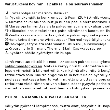
Varustukseni kovimmille pakkasille on seuraavanlainen:
🧦 Froteepohjaiset merinovillasukat
👟 Pyöräilykengät ja kenkien päällä Pearl iZUMi Amfib -ken
🩲Alimmaiseksi alushousut ja niiden päälle ohut merinovil
👖Alaraajoja lämmittää vielä paksummat merinokalsarit se
👕 Yläosaksi ensin tekninen t-paita siirtämään kosteutta ih
🧥Päälle kaksi merinopaitaa (ohut ja paksumpi) sekä pyöräi
🧤Hanskoina
Shimano Windstopper Thermal -pyöräilyhansk
🥷Kasvojen jäätymistä estämään tuubihuivi ja kasvosuoja
🧢Kypärän alle
Shimano Thermal Skull Cap
-kypäräpipo
🚴 Kypärän päälle pyöräilytakin huppu
Tämä varustus riittää hienosti -27 asteen pakkasessa työma
sähkömaastopyörään
. Matkaa kertyy noin 13 kilometriä su
lopun viimeisillä kilometreillä, kun kylmä alkoi hiipiä ken
ratkaistava asia. Suurin ongelma tällä hetkellä on pyöräily
puolessa matkassa huurtuivat niin, että piti ottaa ne pois s
ratkaistua vielä tämän talven aikana. Kädet pysyvät parhai
sormet ja kämmenet tottuvat hieman kylmyyteen ja verenkie
PYÖRÄLLÄ AJAMINEN KOVALLA PAKKASELLA
Säilytän pyörääni lämpimässä, mutta osat jäätyvät silti no