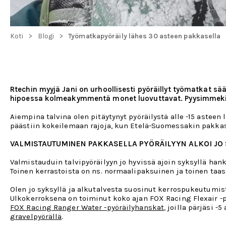
>
>
Koti
Blogi
Työmatkapyöräily lähes 30 asteen pakkasella
Rtechin myyjä Jani on urhoollisesti pyöräillyt työmatkat s
hipoessa kolmeakymmentä monet luovuttavat. Pyysimmekin
Aiempina talvina olen pitäytynyt pyöräilystä alle -15 aste
päästiin kokeilemaan rajoja, kun Etelä-Suomessakin pakkaset
VALMISTAUTUMINEN PAKKASELLA PYÖRÄILYYN ALKOI JO
Valmistauduin talvipyöräilyyn j
o hyvissä ajoin syksyllä han
Toinen kerrastoista on ns. normaalipaksuinen ja toinen taas
Olen jo syksyllä ja alkutalvesta suosinut kerrospukeutumista
Ulkokerroksena on toiminut koko ajan FOX Racing Flexair -
FOX Racing Ranger Water -pyöräilyhanskat
, joilla pärjäsi 
gravelpyörällä
.