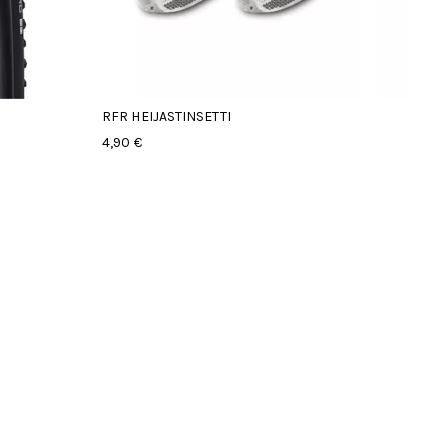
INSETTI
SURLY ICT FATBIKE
ETUHAARUKKA
15X150MM AKSELI MAX
26X5.25'
229,90 €