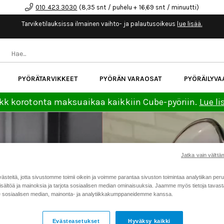
010 423 3030
(8,35 snt / puhelu + 16,69 snt / minuutti)
Tarviketilauksissa ilmainen vaihto- ja palautusoikeus
lue lisää.
PYÖRÄTARVIKKEET
PYÖRÄN VARAOSAT
PYÖRÄILYVA
kk korotonta maksuaikaa kaikkiin Cube-pyöriin.
Lue li
Jatka vain välttäm
teitä, jotta sivustomme toimii oikein ja voimme parantaa sivuston toimintaa analytiikan peru
sältöä ja mainoksia ja tarjota sosiaalisen median ominaisuuksia. Jaamme myös tietoja tavasta,
sosiaalisen median, mainonta- ja analytiikkakumppaneidemme kanssa.
Evästeasetukset
Hyväksy kaikki