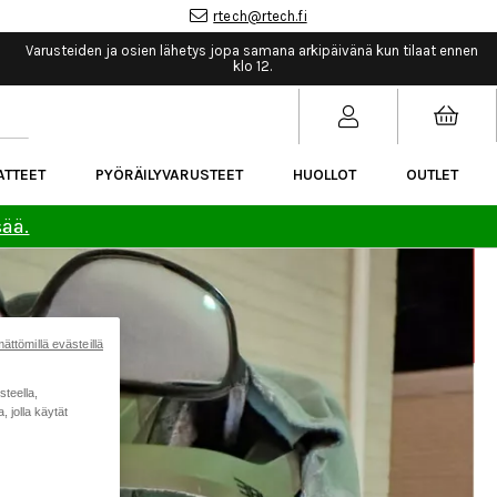
rtech@rtech.fi
Varusteiden ja osien lähetys jopa samana arkipäivänä kun tilaat ennen
klo 12.
ATTEET
PYÖRÄILYVARUSTEET
HUOLLOT
OUTLET
sää.
ättömillä evästeillä
steella,
 jolla käytät