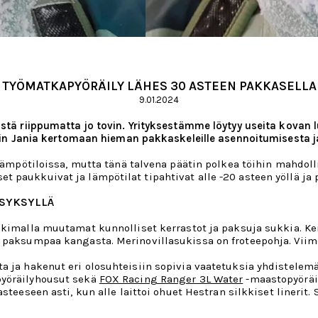
TYÖMATKAPYÖRÄILY LÄHES 30 ASTEEN PAKKASELLA
9.01.2024
äästä riippumatta jo tovin. Yrityksestämme löytyy useita kova
 Jania kertomaan hieman pakkaskeleille asennoitumisesta j
en lämpötiloissa, mutta tänä talvena päätin polkea töihin mah
 paukkuivat ja lämpötilat tipahtivat alle -20 asteen yöllä ja p
 SYKSYLLÄ
kkimalla muutamat kunnolliset kerrastot ja paksuja sukkia. Ker
 paksumpaa kangasta. Merinovillasukissa on froteepohja. Viimei
 ja hakenut eri olosuhteisiin sopivia vaatetuksia yhdistelemäll
pyöräilyhousut sekä
FOX Racing Ranger 3L Water
-maastopyöräil
-5 asteeseen asti, kun alle laittoi ohuet Hestran silkkiset liner