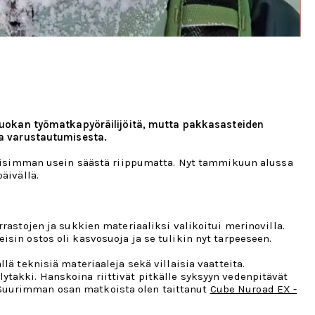
n luokan työmatkapyöräilijöitä, mutta pakkasasteiden
a varustautumisesta.
dollisimman usein säästä riippumatta. Nyt tammikuun alussa
äivällä.
rastojen ja sukkien materiaaliksi valikoitui merinovilla.
sin ostos oli kasvosuoja ja se tulikin nyt tarpeeseen.
ä teknisiä materiaaleja sekä villaisia vaatteita.
ytakki. Hanskoina riittivät pitkälle syksyyn vedenpitävät
it. Suurimman osan matkoista olen taittanut
Cube Nuroad EX -