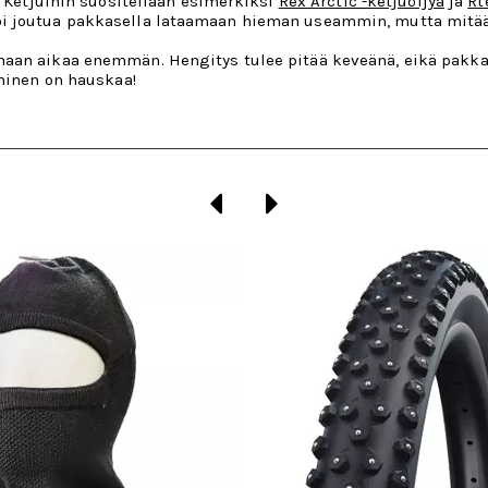
. Ketjuihin suositellaan esimerkiksi
Rex Arctic -ketjuöljyä
ja
Rt
oi joutua pakkasella lataamaan hieman useammin, mutta mitää
aan aikaa enemmän. Hengitys tulee pitää keveänä, eikä pakkasi
aminen on hauskaa!