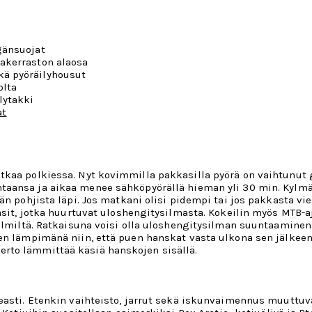
gänsuojat
lakerraston alaosa
kä pyöräilyhousut
olta
lytakki
at
tkaa polkiessa. Nyt kovimmilla pakkasilla pyörä on vaihtunut 
untaansa ja aikaa menee sähköpyörällä hieman yli 30 min. Kylm
gän pohjista läpi. Jos matkani olisi pidempi tai jos pakkasta 
lasit, jotka huurtuvat uloshengitysilmasta. Kokeilin myös MTB-
ilmiltä. Ratkaisuna voisi olla uloshengitysilman suuntaaminen j
ten lämpimänä niin, että puen hanskat vasta ulkona sen jälkeen
rto lämmittää käsiä hanskojen sisällä.
peasti. Etenkin vaihteisto, jarrut sekä iskunvaimennus muuttuv