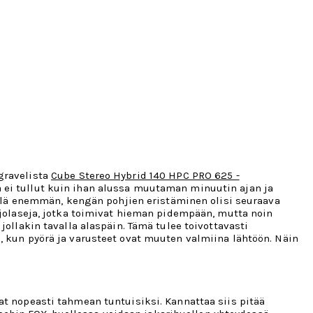
gravelista
Cube Stereo Hybrid 140 HPC PRO 625 -
ä ei tullut kuin ihan alussa muutaman minuutin ajan ja
vielä enemmän, kengän pohjien eristäminen olisi seuraava
ajolaseja, jotka toimivat hieman pidempään, mutta noin
ollakin tavalla alaspäin. Tämä tulee toivottavasti
, kun pyörä ja varusteet ovat muuten valmiina lähtöön. Näin
at nopeasti tahmean tuntuisiksi. Kannattaa siis pitää