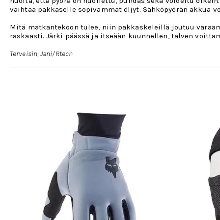
huolta, että pyörä on huollettu, puhdas sekä voideltu oikein
vaihtaa pakkaselle sopivammat öljyt. Sähköpyörän akkua v
Mitä matkantekoon tulee, niin pakkaskeleillä joutuu varaam
raskaasti. Järki päässä ja itseään kuunnellen, talven voitt
Terveisin, Jani/Rtech