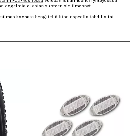
echin FOX-huollossa
voidaan iskarihuollon yhteydessä
n ongelmia ei asian suhteen ole ilmennyt.
lmaa kannata hengitellä liian nopealla tahdilla tai