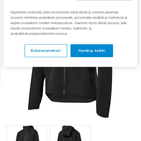
Tarjous
120 €
Käytämme evästeitä, jotta sivustomme toimii oikein ja voimme parantaa
sivuston toimintaa analytiikan perusteella, personoida sisältöä ja mainoksia ja
tarjota sosiaalisen median ominaisuuksia. Jaamme myös tietoja tavasta, jolla
käytät sivustoamme sosiaalisen median, mainonta- ja
analytiikkakumppaneidemme kanssa.
Evästeasetukset
Hyväksy kaikki