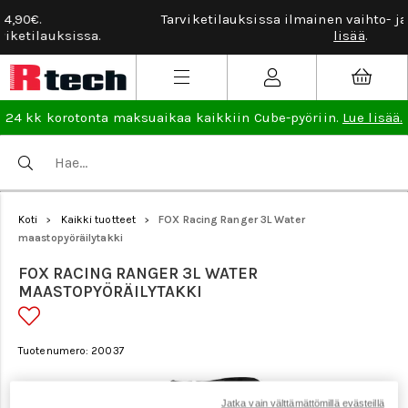
Tarviketilauksissa ilmainen vaihto- ja palautusoikeus.
Lue
lisää
.
24 kk korotonta maksuaikaa kaikkiin Cube-pyöriin.
Lue lisää.
Koti
Kaikki tuotteet
FOX Racing Ranger 3L Water
>
>
maastopyöräilytakki
FOX RACING RANGER 3L WATER
MAASTOPYÖRÄILYTAKKI
Tuotenumero: 20037
Jatka vain välttämättömillä evästeillä