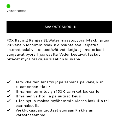
Varastossa
LISÄÄ OSTOSKORIIN
FOX Racing Ranger 3L Water maastopyöräilytakki pitää
kuivana huonoimmissakin olosuhteissa. Teipatut
saumat sekä vedenkestävät vetoketjut ja materiaali
suojaavat pyöräilijää säältä. Vedenkestävät taskut
pitävät myös taskujen sisällön kuivana.
Tarvikkeiden lähetys jopa samana päivänä, kun
tilaat ennen klo 12
Ilmainen toimitus yli 150 € tarviketilauksille
Ilmainen vaihto- ja palautusoikeus
Tilaa nyt ja maksa myöhemmin Klarna laskulla tai
osamaksulla
Verkkokaupan tuotteet suoraan Pirkkalan
varastossamme