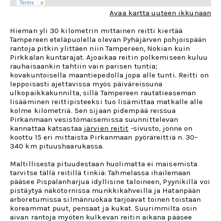
Avaa kartta uuteen ikkunaan
Hieman yli 30 kilometrin mittainen reitti kiertää
Tampereen eteläpuolella olevan Pyhäjärven pohjoispään
rantoja pitkin ylittäen niin Tampereen, Nokian kuin
Pirkkalan kuntarajat. Ajoaikaa reitin polkemiseen kuluu
rauhaisaankin tahtiin vain parisen tuntia;
kovakuntoisella maantiepedolla jopa alle tunti. Reitti on
leppoisasti ajettavissa myös päiväreissuna
ulkopaikkakunnilta, sillä Tampereen rautatieaseman
lisääminen reittipisteeksi tuo lisämittaa matkalle alle
kolme kilometriä. Sen sijaan pidempää reissua
Pirkanmaan vesistömaisemissa suunnittelevan
kannattaa katsastaa
järvien reitit
-sivusto, jonne on
koottu 15 eri mittaista Pirkanmaan pyöräreittiä n. 30–
340 km pituushaarukassa.
Maltillisesta pituudestaan huolimatta ei maisemista
tarvitse tällä reitillä tinkiä: Tahmelassa ihailemaan
pääsee Pispalanharjua idyllisine taloineen, Pyynikillä voi
pistäytyä näkötornissa munkkikahveilla ja Hatanpään
arboretumissa silmänruokaa tarjoavat toinen toistaan
koreammat puut, pensaat ja kukat. Suurimmilta osin
aivan rantoja myöten kulkevan reitin aikana pääsee