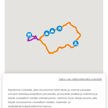
Jatka vain välttämättömillä evästeillä
Käytämme evästeitä, jotta sivustomme toimii oikein ja voimme parantaa
sivuston toimintaa analytiikan perusteella, personoida sisältöä ja mainoksia ja
tarjota sosiaalisen median ominaisuuksia. Jaamme myös tietoja tavasta, jolla
Avaa kartta uuteen ikkunaan
käytät sivustoamme sosiaalisen median, mainonta- ja
analytiikkakumppaneidemme kanssa.