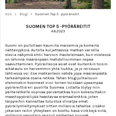
>
>
Koti
Blogi
Suomen Top 5 -pyöräreitit
SUOMEN TOP 5 -PYÖRÄREITIT
4.8.2023
Suomi on pullollaan kauniita maisemia ja komeita
nähtävyyksiä. Autolla kuljettaessa matkan varrella
olevia näkymiä ehtii harvoin ihastelemaan, kun mielessä
on lähinnä määränpään mahdollisimman nopea
saavuttaminen. Pyöräillessä asiat ovat kuitenkin toisin:
aikataulu on harvemmin yhtä tiukka, ja jo reissuun
lähtiessä voi itse matkanteon nähdä jopa määränpäätä
tärkeämpänä osana retkeä. Tähän blogijulkaisuun
olemmekin koonneet viisi toinen toistaan upeampaa
pyöräreittiä eri puolilta Suomea. Listalta löytyy niin
perheretkelle sopivaa päivämatkaa kuin kokenuttakin
maastopyöräilijää haastavaa erämaalenkkiä, joten
tärppeihin kannattaa tutustua olivatpa omat
pyöräilymieltymykset sitten millaisia tahansa. Lisäksi
jokaisen reitin yhteyteen on koottu kasa vinkkejä siitä,
millaisin varustein reissut parhaiten sujuvat.