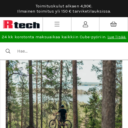
Tarviketilauksissa ilmainen vaihto- ja palautusoikeus.
Lue
lisää
.
24 kk korotonta maksuaikaa kaikkiin Cube-pyöriin.
Lue lisää.