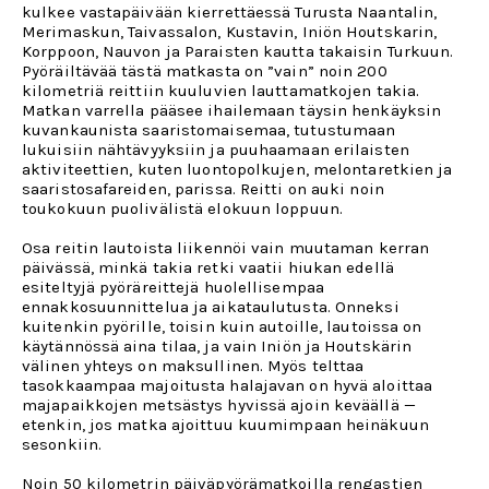
kulkee vastapäivään kierrettäessä Turusta Naantalin,
Merimaskun, Taivassalon, Kustavin, Iniön Houtskarin,
Korppoon, Nauvon ja Paraisten kautta takaisin Turkuun.
Pyöräiltävää tästä matkasta on ”vain” noin 200
kilometriä reittiin kuuluvien lauttamatkojen takia.
Matkan varrella pääsee ihailemaan täysin henkäyksin
kuvankaunista saaristomaisemaa, tutustumaan
lukuisiin nähtävyyksiin ja puuhaamaan erilaisten
aktiviteettien, kuten luontopolkujen, melontaretkien ja
saaristosafareiden, parissa. Reitti on auki noin
toukokuun puolivälistä elokuun loppuun.
Osa reitin lautoista liikennöi vain muutaman kerran
päivässä, minkä takia retki vaatii hiukan edellä
esiteltyjä pyöräreittejä huolellisempaa
ennakkosuunnittelua ja aikataulutusta. Onneksi
kuitenkin pyörille, toisin kuin autoille, lautoissa on
käytännössä aina tilaa, ja vain Iniön ja Houtskärin
välinen yhteys on maksullinen. Myös telttaa
tasokkaampaa majoitusta halajavan on hyvä aloittaa
majapaikkojen metsästys hyvissä ajoin keväällä —
etenkin, jos matka ajoittuu kuumimpaan heinäkuun
sesonkiin.
Noin 50 kilometrin päiväpyörämatkoilla rengastien