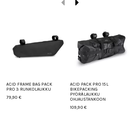
ACID FRAME BAG PACK
ACID PACK PRO 15L
AC
PRO 3 RUNKOLAUKKU
BIKEPACKING
PO
PYÖRÄLAUKKU
#9
79,90 €
OHJAUSTANKOON
39
109,90 €