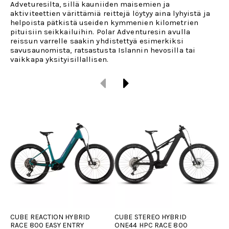
Adveturesilta, sillä kauniiden maisemien ja
aktiviteettien värittämiä reittejä löytyy aina lyhyistä ja
helpoista pätkistä useiden kymmenien kilometrien
pituisiin seikkailuihin. Polar Adventuresin avulla
reissun varrelle saakin yhdistettyä esimerkiksi
savusaunomista, ratsastusta Islannin hevosilla tai
vaikkapa yksityisillallisen.
CUBE REACTION HYBRID
CUBE STEREO HYBRID
CU
RACE 800 EASY ENTRY
ONE44 HPC RACE 800
ON