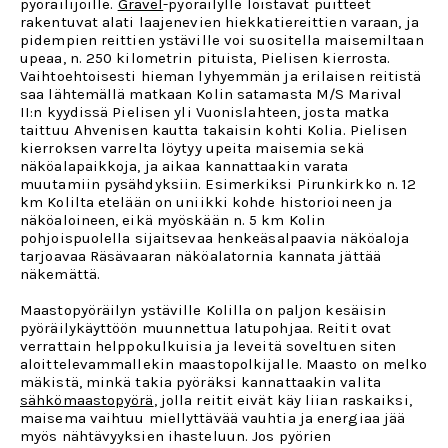
pyöräilijöille.
Gravel
-pyöräilylle loistavat puitteet
rakentuvat alati laajenevien hiekkatiereittien varaan, ja
pidempien reittien ystäville voi suositella maisemiltaan
upeaa, n. 250 kilometrin pituista, Pielisen kierrosta.
Vaihtoehtoisesti hieman lyhyemmän ja erilaisen reitistä
saa lähtemällä matkaan Kolin satamasta M/S Marival
II:n kyydissä Pielisen yli Vuonislahteen, josta matka
taittuu Ahvenisen kautta takaisin kohti Kolia. Pielisen
kierroksen varrelta löytyy upeita maisemia sekä
näköalapaikkoja, ja aikaa kannattaakin varata
muutamiin pysähdyksiin. Esimerkiksi Pirunkirkko n. 12
km Kolilta etelään on uniikki kohde historioineen ja
näköaloineen, eikä myöskään n. 5 km Kolin
pohjoispuolella sijaitsevaa henkeäsalpaavia näköaloja
tarjoavaa Räsävaaran näköalatornia kannata jättää
näkemättä.
Maastopyöräilyn ystäville Kolilla on paljon kesäisin
pyöräilykäyttöön muunnettua latupohjaa. Reitit ovat
verrattain helppokulkuisia ja leveitä soveltuen siten
aloittelevammallekin maastopolkijalle. Maasto on melko
mäkistä, minkä takia pyöräksi kannattaakin valita
sähkömaastopyörä
, jolla reitit eivät käy liian raskaiksi,
maisema vaihtuu miellyttävää vauhtia ja energiaa jää
myös nähtävyyksien ihasteluun. Jos pyörien