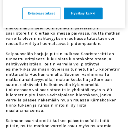
Mm. Lappeenrannan ja Imatran kautta kulkeva
Saimaan
saaristoreitti
tarjoaa pyöräilijälle paljon nähtävää ja
koettavaa. Vajaan 160 kilometrin pituinen reitti kulkee
Evästeasetukset
Hyväksy kaikki
suurelta osin pitkin maantien laitaa, mutta mahtuupa
matkalle myös yksi lautta- ja yksi lossimatka. Vielä
melko maltilliseen 50 kilometrin päivätahtiin
saaristoreitin kiertää kolmessa päivässä, mutta matkan
varrella oleviin nähtävyyksiin rauhassa tutustuen voi
reissulla viihtyä huomattavasti pidempäänkin.
Salpausselän harjuja pitkin kulkeva Saaristoreitti on
tunnettu erityisesti lukuisista luontokohteistaan ja -
nähtävyyksistään. Reitin varrella voi pistäytyä
esimerkiksi Saimaan Rivierana tunnetulla 1,5 kilometrin
mittaisella Huuhanrannalla, Suomen vanhimmalla
matkailunähtävyydellä, Imatrankoskella ja Saimaan
suuret selkävedet halkaisevalla Kyläniemellä.
Halutessaan voi saaristoreittiin yhdistää myös n. 60
kilometrin pituisen Savitaipaleen kierroksen, jonka
varrella pääsee näkemään muun muassa Kärnäkosken
linnoituksen ja runsain mitoin idyllistä
maalaismaisemaa.
Saimaan saaristoreitti kulkee pääosin asfalttiteitä
pitkin, mutta matkan varrelle osuu myös muutamia