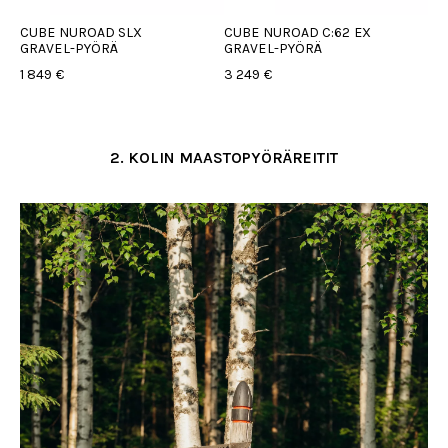
CUBE NUROAD SLX
CUBE NUROAD C:62 EX
CU
GRAVEL-PYÖRÄ
GRAVEL-PYÖRÄ
GR
1 849 €
3 249 €
3 
2. KOLIN MAASTOPYÖRÄREITIT