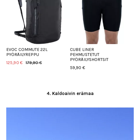
EVOC COMMUTE 22L
CUBE LINER
CU
PYÖRÄILYREPPU
PEHMUSTETUT
PY
PYÖRÄILYSHORTSIT
125,90 €
179,90 €
149
59,90 €
4. Kaldoaivin erämaa