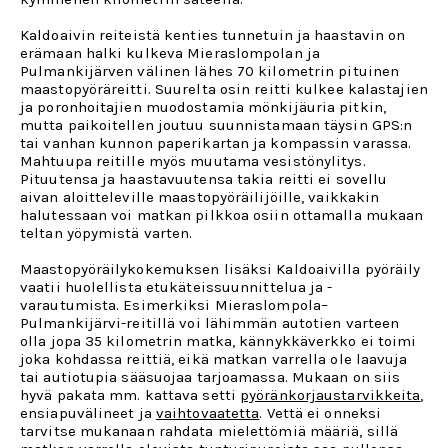
Kaldoaivin reiteistä kenties tunnetuin ja haastavin on
erämaan halki kulkeva Mieraslompolan ja
Pulmankijärven välinen lähes 70 kilometrin pituinen
maastopyöräreitti. Suurelta osin reitti kulkee kalastajien
ja poronhoitajien muodostamia mönkijäuria pitkin,
mutta paikoitellen joutuu suunnistamaan täysin GPS:n
tai vanhan kunnon paperikartan ja kompassin varassa.
Mahtuupa reitille myös muutama vesistönylitys.
Pituutensa ja haastavuutensa takia reitti ei sovellu
aivan aloitteleville maastopyöräilijöille, vaikkakin
halutessaan voi matkan pilkkoa osiin ottamalla mukaan
teltan yöpymistä varten.
Maastopyöräilykokemuksen lisäksi Kaldoaivilla pyöräily
vaatii huolellista etukäteissuunnittelua ja -
varautumista. Esimerkiksi Mieraslompola–
Pulmankijärvi-reitillä voi lähimmän autotien varteen
olla jopa 35 kilometrin matka, kännykkäverkko ei toimi
joka kohdassa reittiä, eikä matkan varrella ole laavuja
tai autiotupia sääsuojaa tarjoamassa. Mukaan on siis
hyvä pakata mm. kattava setti
pyöränkorjaustarvikkeita
,
ensiapuvälineet ja
vaihtovaatetta
. Vettä ei onneksi
tarvitse mukanaan rahdata mielettömiä määriä, sillä