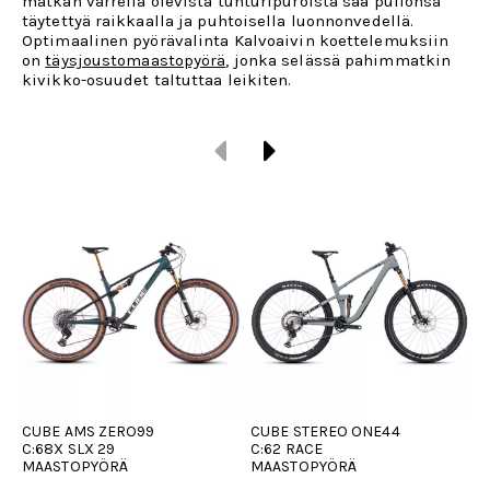
matkan varrella olevista tunturipuroista saa pullonsa
täytettyä raikkaalla ja puhtoisella luonnonvedellä.
Optimaalinen pyörävalinta Kalvoaivin koettelemuksiin
on
täysjoustomaastopyörä
, jonka selässä pahimmatkin
kivikko-osuudet taltuttaa leikiten.
CUBE AMS ZERO99
CUBE STEREO ONE44
C
C:68X SLX 29
C:62 RACE
C
MAASTOPYÖRÄ
MAASTOPYÖRÄ
M