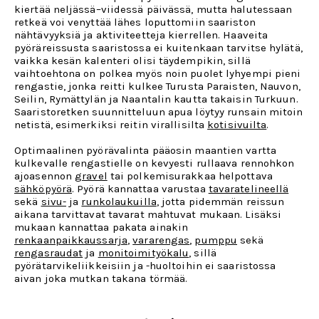
kiertää neljässä–viidessä päivässä, mutta halutessaan
retkeä voi venyttää lähes loputtomiin saariston
nähtävyyksiä ja aktiviteetteja kierrellen. Haaveita
pyöräreissusta saaristossa ei kuitenkaan tarvitse hylätä,
vaikka kesän kalenteri olisi täydempikin, sillä
vaihtoehtona on polkea myös noin puolet lyhyempi pieni
rengastie, jonka reitti kulkee Turusta Paraisten, Nauvon,
Seilin, Rymättylän ja Naantalin kautta takaisin Turkuun.
Saaristoretken suunnitteluun apua löytyy runsain mitoin
netistä, esimerkiksi reitin virallisilta
kotisivuilta
.
Optimaalinen pyörävalinta pääosin maantien vartta
kulkevalle rengastielle on kevyesti rullaava rennohkon
ajoasennon
gravel
tai polkemisurakkaa helpottava
sähköpyörä
. Pyörä kannattaa varustaa
tavaratelineellä
sekä
sivu-
ja
runkolaukuilla
, jotta pidemmän reissun
aikana tarvittavat tavarat mahtuvat mukaan. Lisäksi
mukaan kannattaa pakata ainakin
renkaanpaikkaussarja
,
vararengas
,
pumppu
sekä
rengasraudat
ja
monitoimityökalu
, sillä
pyörätarvikeliikkeisiin ja -huoltoihin ei saaristossa
aivan joka mutkan takana törmää.