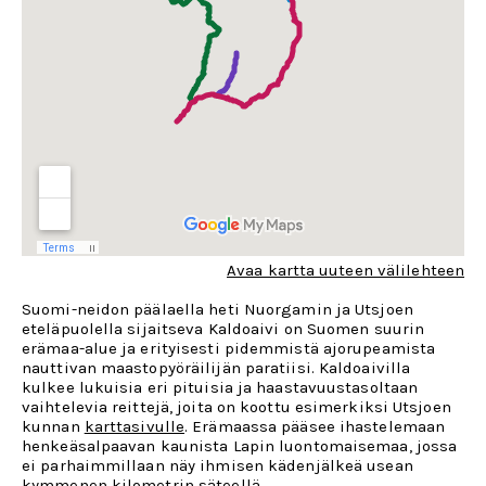
Avaa kartta uuteen välilehteen
Suomi-neidon päälaella heti Nuorgamin ja Utsjoen
eteläpuolella sijaitseva Kaldoaivi on Suomen suurin
erämaa-alue ja erityisesti pidemmistä ajorupeamista
nauttivan maastopyöräilijän paratiisi. Kaldoaivilla
kulkee lukuisia eri pituisia ja haastavuustasoltaan
vaihtelevia reittejä, joita on koottu esimerkiksi Utsjoen
kunnan
karttasivulle
. Erämaassa pääsee ihastelemaan
henkeäsalpaavan kaunista Lapin luontomaisemaa, jossa
ei parhaimmillaan näy ihmisen kädenjälkeä usean
kymmenen kilometrin säteellä.