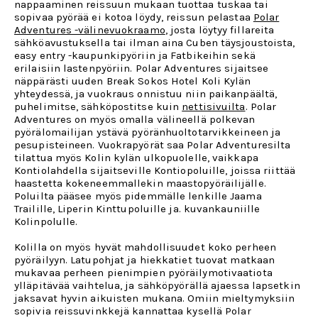
nappaaminen reissuun mukaan tuottaa tuskaa tai
sopivaa pyörää ei kotoa löydy, reissun pelastaa
Polar
Adventures -välinevuokraamo
, josta löytyy fillareita
sähköavustuksella tai ilman aina Cuben täysjoustoista,
easy entry -kaupunkipyöriin ja Fatbikeihin sekä
erilaisiin lastenpyöriin. Polar Adventures sijaitsee
näppärästi uuden Break Sokos Hotel Koli Kylän
yhteydessä, ja vuokraus onnistuu niin paikanpäältä,
puhelimitse, sähköpostitse kuin
nettisivuilta
. Polar
Adventures on myös omalla välineellä polkevan
pyörälomailijan ystävä pyöränhuoltotarvikkeineen ja
pesupisteineen. Vuokrapyörät saa Polar Adventuresilta
tilattua myös Kolin kylän ulkopuolelle, vaikkapa
Kontiolahdella sijaitseville Kontiopoluille, joissa riittää
haastetta kokeneemmallekin maastopyöräilijälle.
Poluilta pääsee myös pidemmälle lenkille Jaama
Trailille, Liperin Kinttupoluille ja. kuvankauniille
Kolinpolulle.
Kolilla on myös hyvät mahdollisuudet koko perheen
pyöräilyyn. Latupohjat ja hiekkatiet tuovat matkaan
mukavaa perheen pienimpien pyöräilymotivaatiota
ylläpitävää vaihtelua, ja sähköpyörällä ajaessa lapsetkin
jaksavat hyvin aikuisten mukana. Omiin mieltymyksiin
sopivia reissuvinkkejä kannattaa kysellä Polar