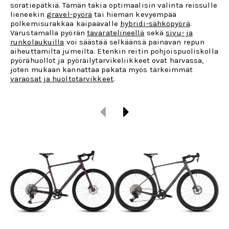
soratiepätkiä. Tämän takia optimaalisin valinta reissulle
lieneekin
gravel-pyörä
tai hieman kevyempää
polkemisurakkaa kaipaavalle
hybridi-sähköpyörä
.
Varustamalla pyörän
tavaratelineellä
sekä
sivu- ja
runkolaukuilla
voi säästää selkäänsä painavan repun
aiheuttamilta jumeilta. Etenkin reitin pohjoispuoliskolla
pyörähuollot ja pyöräilytarvikeliikkeet ovat harvassa,
joten mukaan kannattaa pakata myös tärkeimmät
varaosat ja huoltotarvikkeet
.