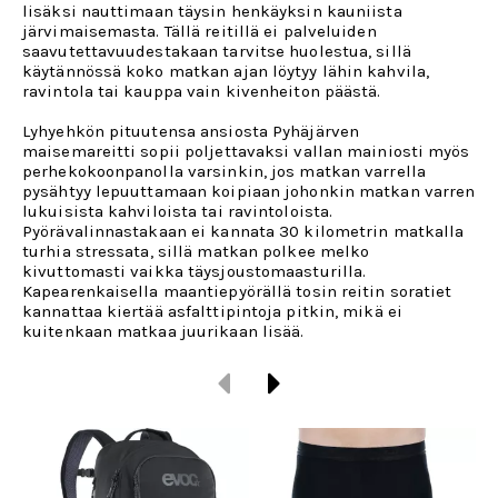
lisäksi nauttimaan täysin henkäyksin kauniista
järvimaisemasta. Tällä reitillä ei palveluiden
saavutettavuudestakaan tarvitse huolestua, sillä
käytännössä koko matkan ajan löytyy lähin kahvila,
ravintola tai kauppa vain kivenheiton päästä.
Lyhyehkön pituutensa ansiosta Pyhäjärven
maisemareitti sopii poljettavaksi vallan mainiosti myös
perhekokoonpanolla varsinkin, jos matkan varrella
pysähtyy lepuuttamaan koipiaan johonkin matkan varren
lukuisista kahviloista tai ravintoloista.
Pyörävalinnastakaan ei kannata 30 kilometrin matkalla
turhia stressata, sillä matkan polkee melko
kivuttomasti vaikka täysjoustomaasturilla.
Kapearenkaisella maantiepyörällä tosin reitin soratiet
kannattaa kiertää asfalttipintoja pitkin, mikä ei
kuitenkaan matkaa juurikaan lisää.