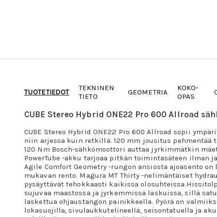
TEKNINEN
KOKO-
TUOTETIEDOT
GEOMETRIA
TIETO
OPAS
CUBE Stereo Hybrid ONE22 Pro 600 Allroad sä
CUBE Stereo Hybrid ONE22 Pro 600 Allroad sopii ympäri
niin arjessa kuin retkillä. 120 mm jousitus pehmentää t
120 Nm Bosch-sähkömoottori auttaa jyrkimmätkin mäet
PowerTube -akku tarjoaa pitkän toimintasäteen ilman j
Agile Comfort Geometry -rungon ansiosta ajoasento on l
mukavan rento. Magura MT Thirty -nelimäntäiset hydraul
pysäyttävät tehokkaasti kaikissa olosuhteissa.Hissitol
sujuvaa maastossa ja jyrkemmissä laskuissa, sillä satu
laskettua ohjaustangon painikkeella. Pyörä on valmiiks
lokasuojilla, sivulaukkutelineellä, seisontatuella ja aku