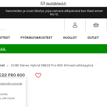
rtech@rtech.fi
Varusteiden ja osien lähetys jopa samana arkipäivänä kun tilaat ennen
klo 12.
ATTEET
PYÖRÄILYVARUSTEET
HUOLLOT
OUTLET
sää.
rät
CUBE Stereo Hybrid ONE22 Pro 600 Allroad sähköpyörä
>
E22 PRO 600
ättömillä evästeillä
steella,
 jolla käytät