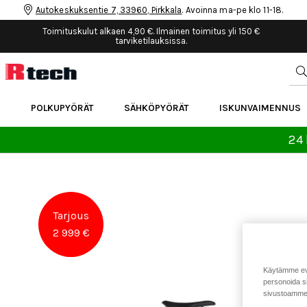
Autokeskuksentie 7, 33960, Pirkkala
. Avoinna ma-pe klo 11-18.
Toimituskulut alkaen 4,90 €. Ilmainen toimitus yli 150 €
tarviketilauksissa.
POLKUPYÖRÄT
SÄHKÖPYÖRÄT
ISKUNVAIMENNUS
24 
Tarjous
2 999 €
Käytämme eväs
personoida si
sivustoamme 