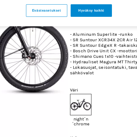
Evästeasetukset
Hyväksy kaikki
Täysin varusteltu sähkötäysjo
pehmeää kyytiä arkiajoon, retk
metsäseikkailuihin olosuhteis
- Aluminum Superlite -runko
- SR Suntour XCR34X 2CR Air 
- SR Suntour EdgeX R -takaisk
- Bosch Drive Unit CX -moottor
- Shimano Cues 1x10 -vaihteist
- Hydrauliset Magura MT Thirty
- Lokasuojat, seisontatuki, tava
sähkövalot
Väri
night´n
´chrome