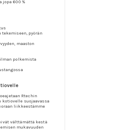
aa jopa 600 %
tus
en tekemiseen, pyörän
tyvyyden, maaston
i ilman polkemista
austangossa
tiovelle
oeajetaan Rtechin
n kotiovelle suojaavassa
suoraan liikkeestämme
eivät välttämättä kestä
olkemisen mukavuuden