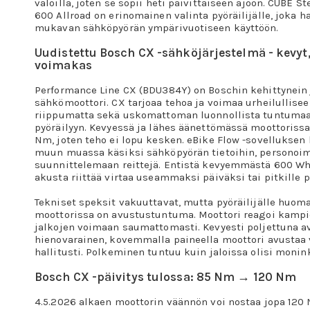
valoilla, joten se sopii heti päivittäiseen ajoon. CUBE 
600 Allroad on erinomainen valinta pyöräilijälle, joka 
mukavan sähköpyörän ympärivuotiseen käyttöön.
Uudistettu Bosch CX -sähköjärjestelmä - kevyt,
voimakas
Performance Line CX (BDU384Y) on Boschin kehittynein 
sähkömoottori. CX tarjoaa tehoa ja voimaa urheilullise
riippumatta sekä uskomattoman luonnollista tuntuma
pyöräilyyn. Kevyessä ja lähes äänettömässä moottorissa
Nm, joten teho ei lopu kesken. eBike Flow -sovelluksen 
muun muassa käsiksi sähköpyörän tietoihin, personoim
suunnittelemaan reittejä. Entistä kevyemmästä 600 Wh
akusta riittää virtaa useammaksi päiväksi tai pitkille p
Tekniset speksit vakuuttavat, mutta pyöräilijälle huoma
moottorissa on avustustuntuma. Moottori reagoi kampi
jalkojen voimaan saumattomasti. Kevyesti poljettuna a
hienovarainen, kovemmalla paineella moottori avustaa
hallitusti. Polkeminen tuntuu kuin jaloissa olisi monin
Bosch CX -päivitys tulossa: 85 Nm → 120 Nm
4.5.2026 alkaen moottorin väännön voi nostaa jopa 120 