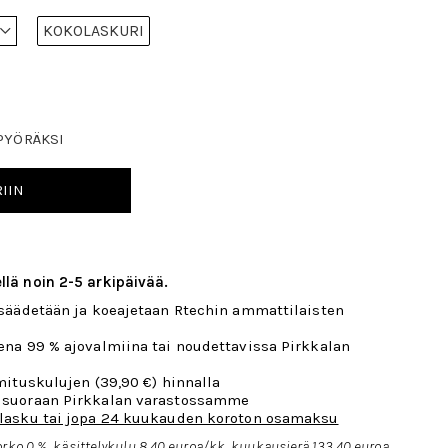
KOKOLASKURI
PYÖRÄKSI
IIN
llä noin 2-5 arkipäivää.
 säädetään ja koeajetaan Rtechin ammattilaisten
ena 99 % ajovalmiina tai noudettavissa Pirkkalan
mituskulujen (39,90 €) hinnalla
 suoraan Pirkkalan varastossamme
lasku tai jopa 24 kuukauden koroton osamaksu
rko 0 %, käsittelykulu 8,40 euroa/kk, kuukausierä 133,40 euroa,