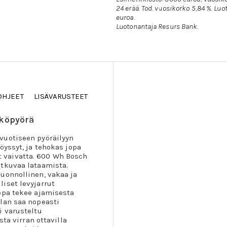
24 erää. Tod. vuosikorko 5,84 %. L
euroa.
Luotonantaja Resurs Bank.
OHJEET
LISÄVARUSTEET
hköpyörä
vuotiseen pyöräilyyn
öyssyt, ja tehokas jopa
 vaivatta. 600 Wh Bosch
atkuvaa lataamista.
uonnollinen, vakaa ja
iset levyjarrut
ppa tekee ajamisesta
lan saa nopeasti
i varusteltu
sta virran ottavilla