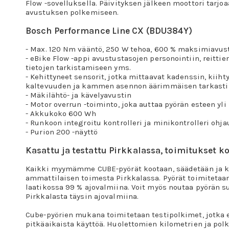
Flow -sovelluksella. Päivityksen jälkeen moottori tarjo
avustuksen polkemiseen.
Bosch Performance Line CX (BDU384Y)
- Max. 120 Nm vääntö, 250 W tehoa, 600 % maksimiavus
- eBike Flow -appi avustustasojen personointiin, reitti
tietojen tarkistamiseen yms.
- Kehittyneet sensorit, jotka mittaavat kadenssin, kiih
kaltevuuden ja kammen asennon äärimmäisen tarkasti
- Mäkilähtö- ja kävelyavustin
- Motor overrun -toiminto, joka auttaa pyörän esteen yl
- Akkukoko 600 Wh
- Runkoon integroitu kontrolleri ja minikontrolleri ohj
- Purion 200 -näyttö
Kasattu ja testattu Pirkkalassa, toimitukset ko
Kaikki myymämme CUBE-pyörät kootaan, säädetään ja k
ammattilaisen toimesta Pirkkalassa. Pyörät toimitetaa
laatikossa 99 % ajovalmiina. Voit myös noutaa pyörän 
Pirkkalasta täysin ajovalmiina.
Cube-pyörien mukana toimitetaan testipolkimet, jotka 
pitkäaikaista käyttöä. Huolettomien kilometrien ja p