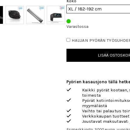
Koko
Varastossa
HALUAN PYÖRÄN TYÖSUHDE
LISÄÄ OSTOSKOR
Pyörien kasausjono tällä hetke
Kaikki pyörät kootaan,
toimesta
Pyörät kotiintoimituks
myymälästä
Vaihto tai palautus toi
Verkkokaupan tuotteet
Joustavat maksutavat:
Esimerkkiosto: 3000 euroa, vuosiko