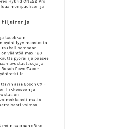
Stereo Hybrid ONE22 Pro
haluaa monipuolisen ja
 hiljainen ja
ja tasokkain
en pyöräilyyn maastosta
a rauhallisempaan
 on vääntöä max. 120
kautta pyöräilijä pääsee
aan avustustasoja ja
 Bosch PowerTube -
yöräretkille.
ttavin asia Bosch CX -
en liikkeeseen ja
vustus on
 voimakkaasti mutta
kertaisesti voimaa.
Nm:iin suoraan eBike