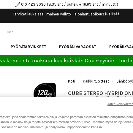
010 423 3030
(8,35 snt / puhelu + 16,69 snt / minuutti)
Tarviketilauksissa ilmainen vaihto- ja palautusoikeus
lue lisää.
PYÖRÄTARVIKKEET
PYÖRÄN VARAOSAT
PYÖRÄILYVA
kk korotonta maksuaikaa kaikkiin Cube-pyöriin.
Lue li
Koti
Kaikki tuotteet
Sähköpyö
>
>
CUBE STEREO HYBRID ON
ALLROAD SÄHKÖPYÖRÄ
Jatka vain välttäm
Tuotenumero: 24024
teitä, jotta sivustomme toimii oikein ja voimme parantaa sivuston toimintaa analytiikan peru
sältöä ja mainoksia ja tarjota sosiaalisen median ominaisuuksia. Jaamme myös tietoja tavasta,
2 999 €
3 899 €
sosiaalisen median, mainonta- ja analytiikkakumppaneidemme kanssa.
30 päivän alin hinta:
3 899 €