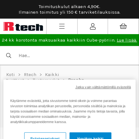
Toimituskulut alkaen 4,90€.
Ilmainen toimitus yli 150 € tarviketilauksissa.
24 kk korotonta maksuaikaa kaikkiin Cube-pyöriin.
Lue lisää.
Koti
>
Rtech
>
Kaikki
tuotteet
>
Tuotemerkit
>
Brooks
Jatka vain välttämättömillä evästeillä
Käytämme evästeitä, jotta sivustomme toimii oikein ja voimme parantaa
sivuston toimintaa analytiikan perusteella, personoida sisältöä ja mainoksia ja
tarjota sosiaalisen median ominaisuuksia. Jaamme myös tietoja tavasta, jolla
käytät sivustoamme sosiaalisen median, mainonta- ja
BROOKS
analytiikkakumppaneidemme kanssa.
Evästeasetukset
Hyväksy kaikki