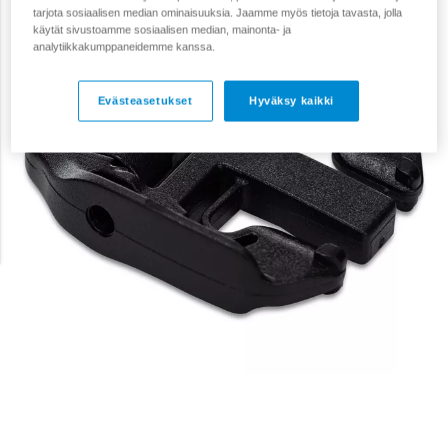
tarjota sosiaalisen median ominaisuuksia. Jaamme myös tietoja tavasta, jolla
käytät sivustoamme sosiaalisen median, mainonta- ja
analytiikkakumppaneidemme kanssa.
Evästeasetukset
Hyväksy kaikki