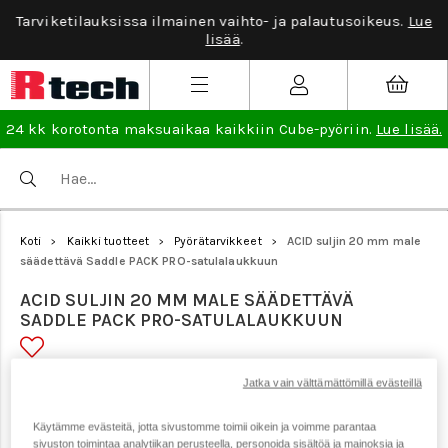
Tarviketilauksissa ilmainen vaihto- ja palautusoikeus.
Lue
lisää
.
24 kk korotonta maksuaikaa kaikkiin Cube-pyöriin.
Lue lisää.
Koti
Kaikki tuotteet
Pyörätarvikkeet
ACID suljin 20 mm male
>
>
>
säädettävä Saddle PACK PRO-satulalaukkuun
ACID SULJIN 20 MM MALE SÄÄDETTÄVÄ
SADDLE PACK PRO-SATULALAUKKUUN
Jatka vain välttämättömillä evästeillä
Tuotenumero: 24623
Käytämme evästeitä, jotta sivustomme toimii oikein ja voimme parantaa
sivuston toimintaa analytiikan perusteella, personoida sisältöä ja mainoksia ja