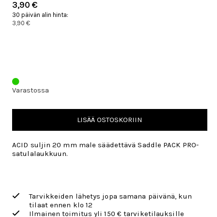
3,90 €
30 päivän alin hinta:
3,90 €
Varastossa
LISÄÄ OSTOSKORIIN
ACID suljin 20 mm male säädettävä Saddle PACK PRO-
satulalaukkuun.
Tarvikkeiden lähetys jopa samana päivänä, kun
tilaat ennen klo 12
Ilmainen toimitus yli 150 € tarviketilauksille