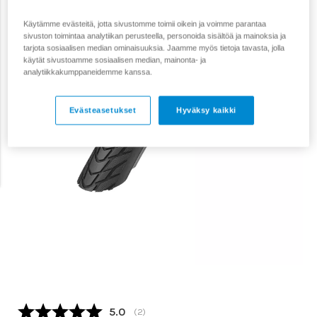
Käytämme evästeitä, jotta sivustomme toimii oikein ja voimme parantaa
sivuston toimintaa analytiikan perusteella, personoida sisältöä ja mainoksia ja
tarjota sosiaalisen median ominaisuuksia. Jaamme myös tietoja tavasta, jolla
käytät sivustoamme sosiaalisen median, mainonta- ja
analytiikkakumppaneidemme kanssa.
Evästeasetukset
Hyväksy kaikki
Keskimääräinen luokitus:
5.0
(
äänet:
2
)