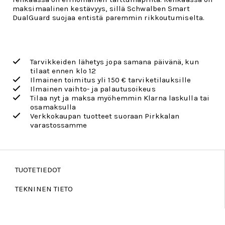
maksimaalinen kestävyys, sillä Schwalben Smart
DualGuard suojaa entistä paremmin rikkoutumiselta.
Tarvikkeiden lähetys jopa samana päivänä, kun
tilaat ennen klo 12
Ilmainen toimitus yli 150 € tarviketilauksille
Ilmainen vaihto- ja palautusoikeus
Tilaa nyt ja maksa myöhemmin Klarna laskulla tai
osamaksulla
Verkkokaupan tuotteet suoraan Pirkkalan
varastossamme
TUOTETIEDOT
TEKNINEN TIETO