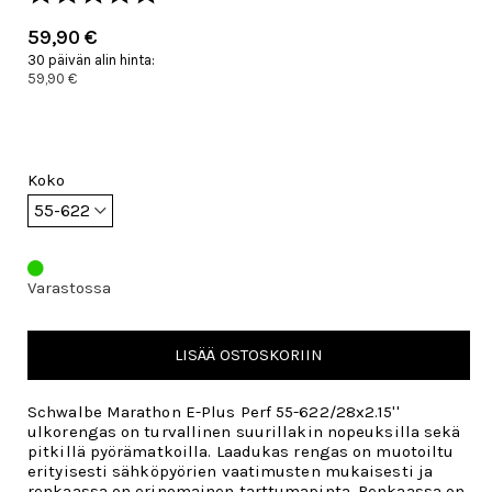
59,90 €
30 päivän alin hinta:
59,90 €
Koko
Varastossa
LISÄÄ OSTOSKORIIN
Schwalbe Marathon E-Plus Perf 55-622/28x2.15''
ulkorengas on turvallinen suurillakin nopeuksilla sekä
pitkillä pyörämatkoilla. Laadukas rengas on muotoiltu
erityisesti sähköpyörien vaatimusten mukaisesti ja
renkaassa on erinomainen tarttumapinta. Renkaassa on