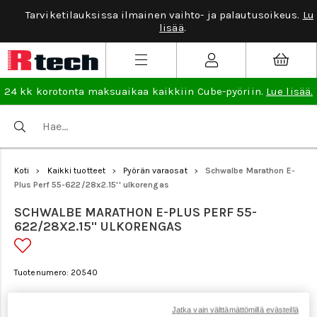
Tarviketilauksissa ilmainen vaihto- ja palautusoikeus.
Lue
lisää
.
24 kk korotonta maksuaikaa kaikkiin Cube-pyöriin.
Lue lisää.
Koti
Kaikki tuotteet
Pyörän varaosat
Schwalbe Marathon E-
>
>
>
Plus Perf 55-622/28x2.15'' ulkorengas
SCHWALBE MARATHON E-PLUS PERF 55-
622/28X2.15'' ULKORENGAS
Tuotenumero: 20540
Jatka vain välttämättömillä evästeillä