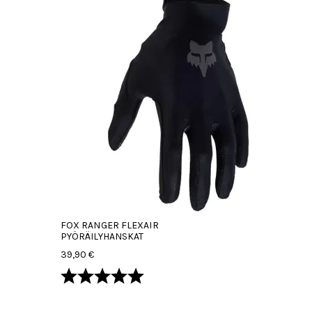
FOX RANGER FLEXAIR
PYÖRÄILYHANSKAT
39,90 €
Arvio:
5.0 5:sta tähdestä