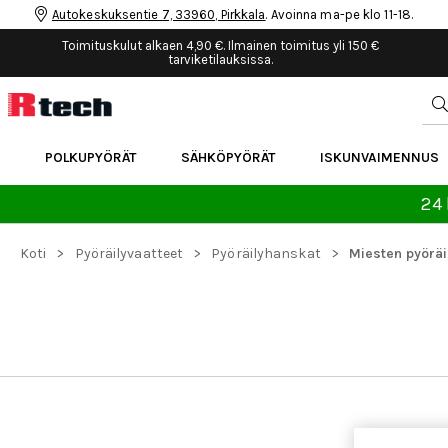
Autokeskuksentie 7, 33960, Pirkkala
. Avoinna ma-pe klo 11-18.
Toimituskulut alkaen 4,90 €. Ilmainen toimitus yli 150 €
tarviketilauksissa.
POLKUPYÖRÄT
SÄHKÖPYÖRÄT
ISKUNVAIMENNUS
24 
>
>
>
Koti
Pyöräilyvaatteet
Pyöräilyhanskat
Miesten pyörä