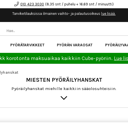
010 423 3030
(8,35 snt / puhelu + 16,69 snt / minuutti)
Tarviketilauksissa ilmainen vaihto- ja palautusoikeus
lue lisää.
PYÖRÄTARVIKKEET
PYÖRÄN VARAOSAT
PYÖRÄILYVA
kk korotonta maksuaikaa kaikkiin Cube-pyöriin.
Lue li
ilyhanskat
MIESTEN PYÖRÄILYHANSKAT
Pyöräilyhanskat miehille kaikkiin sääolosuhteisiin.