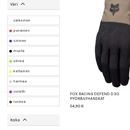
Väri
valkoinen
punainen
sininen
musta
vihreä
keltainen
harmaa
violetti
FOX RACING DEFEND D3O
PYÖRÄILYHANSKAT
ruskea
54,90 €
Koko