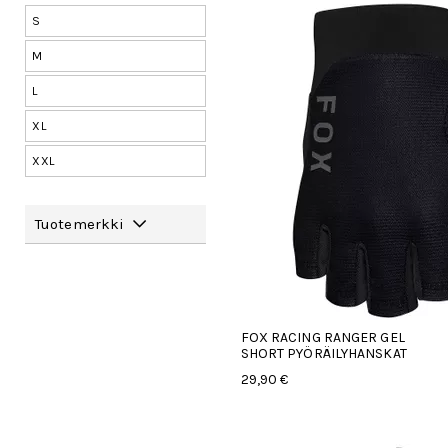
S
M
L
XL
XXL
Tuotemerkki
FOX RACING RANGER GEL
SHORT PYÖRÄILYHANSKAT
29,90 €