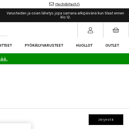
rtech@rtech.fi
Varusteiden ja osien lähetys jopa samana arkipäivänä kun tilaat ennen
klo 12.
ATTEET
PYÖRÄILYVARUSTEET
HUOLLOT
OUTLET
sää.
Järjestä