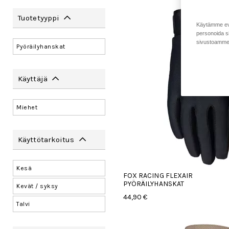
Tuotetyyppi
Käytämme eväs
personoida si
sivustoamme 
Pyöräilyhanskat
Käyttäjä
Miehet
Käyttötarkoitus
Kesä
FOX RACING FLEXAIR
PYÖRÄILYHANSKAT
Kevät / syksy
44,90 €
Talvi