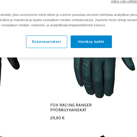
Jatka vain välttäm
teitä, jotta sivustomme toimii oikein ja voimme parantaa sivuston toimintaa analytiikan peru
sältöä ja mainoksia ja tarjota sosiaalisen median ominaisuuksia. Jaamme myös tietoja tavasta,
sosiaalisen median, mainonta- ja analytiikkakumppaneidemme kanssa.
Evästeasetukset
Hyväksy kaikki
FOX RACING RANGER
PYÖRÄILYHANSKAT
29,90 €