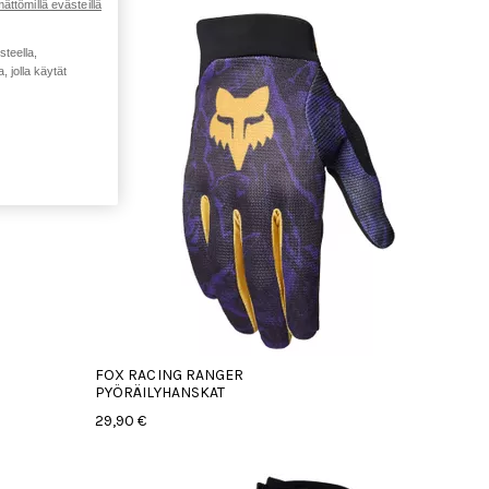
ättömillä evästeillä
steella,
 jolla käytät
FOX RACING RANGER
PYÖRÄILYHANSKAT
29,90 €