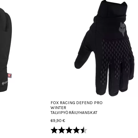
FOX RACING DEFEND PRO
WINTER
TALVIPYÖRÄILYHANSKAT
69,90 €
Arvio:
4.5 5:sta tähdestä