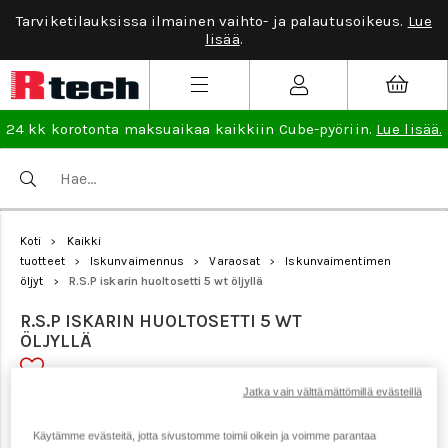
Tarviketilauksissa ilmainen vaihto- ja palautusoikeus.
Lue
lisää
.
24 kk korotonta maksuaikaa kaikkiin Cube-pyöriin.
Lue lisää.
Koti
Kaikki
>
tuotteet
Iskunvaimennus
Varaosat
Iskunvaimentimen
>
>
>
öljyt
R.S.P iskarin huoltosetti 5 wt öljyllä
>
R.S.P ISKARIN HUOLTOSETTI 5 WT
ÖLJYLLÄ
Jatka vain välttämättömillä evästeillä
Tuotenumero: 17111
Käytämme evästeitä, jotta sivustomme toimii oikein ja voimme parantaa