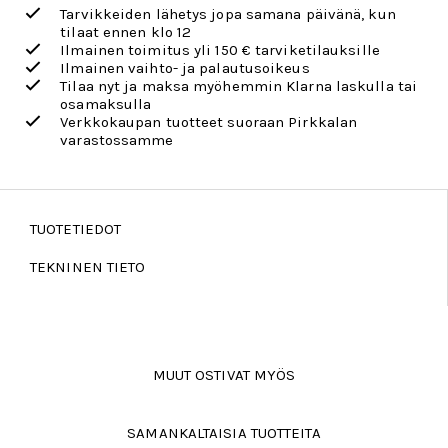
Tarvikkeiden lähetys jopa samana päivänä, kun
tilaat ennen klo 12
Ilmainen toimitus yli 150 € tarviketilauksille
Ilmainen vaihto- ja palautusoikeus
Tilaa nyt ja maksa myöhemmin Klarna laskulla tai
osamaksulla
Verkkokaupan tuotteet suoraan Pirkkalan
varastossamme
TUOTETIEDOT
TEKNINEN TIETO
MUUT OSTIVAT MYÖS
SAMANKALTAISIA TUOTTEITA