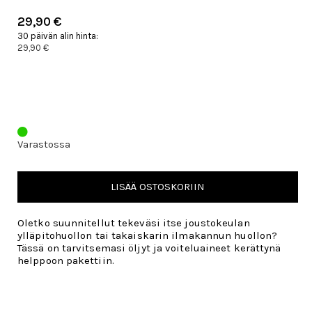
29,90 €
30 päivän alin hinta:
29,90 €
Varastossa
LISÄÄ OSTOSKORIIN
Oletko suunnitellut tekeväsi itse joustokeulan
ylläpitohuollon tai takaiskarin ilmakannun huollon?
Tässä on tarvitsemasi öljyt ja voiteluaineet kerättynä
helppoon pakettiin.