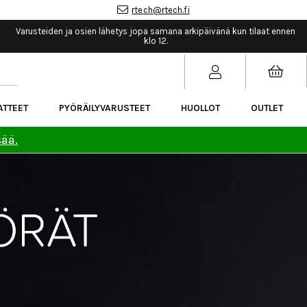
rtech@rtech.fi
Varusteiden ja osien lähetys jopa samana arkipäivänä kun tilaat ennen
klo 12.
ATTEET
PYÖRÄILYVARUSTEET
HUOLLOT
OUTLET
sää.