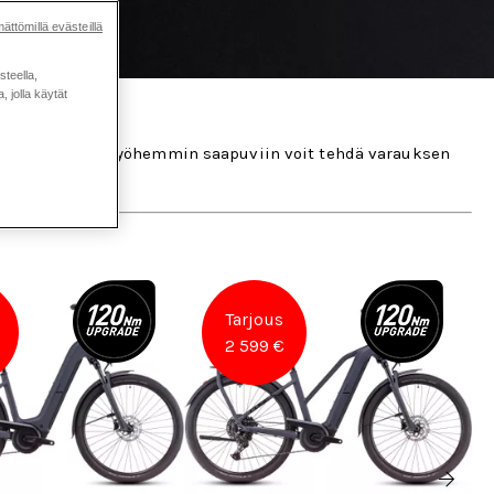
ättömillä evästeillä
steella,
 jolla käytät
 saatavana
ja myöhemmin saapuviin voit tehdä varauksen
Tarjous
2 599 €