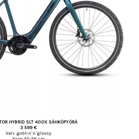
ITOR HYBRID SLT 400X SÄHKÖPYÖRÄ
3 599 €
Väri: goblin´n´glossy
Koot: 50-58 cm