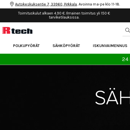
Autokeskuksentie 7, 33960, Pirkkala
. Avoinna ma-pe klo 11-18.
Toimituskulut alkaen 4,90 €. Ilmainen toimitus yli 150 €
tarviketilauksissa.
POLKUPYÖRÄT
SÄHKÖPYÖRÄT
ISKUNVAIMENNUS
24 