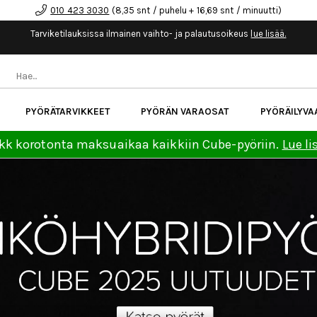
010 423 3030
(8,35 snt / puhelu + 16,69 snt / minuutti)
Tarviketilauksissa ilmainen vaihto- ja palautusoikeus
lue lisää.
PYÖRÄTARVIKKEET
PYÖRÄN VARAOSAT
PYÖRÄILYVA
kk korotonta maksuaikaa kaikkiin Cube-pyöriin.
Lue li