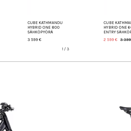
CUBE KATHMANDU
CUBE KATHM
HYBRID ONE 800
HYBRID ONE 6
SÄHKÖPYÖRÄ
ENTRY SÄHKÖ
3 599 €
2 599 €
3 399
1
/
3