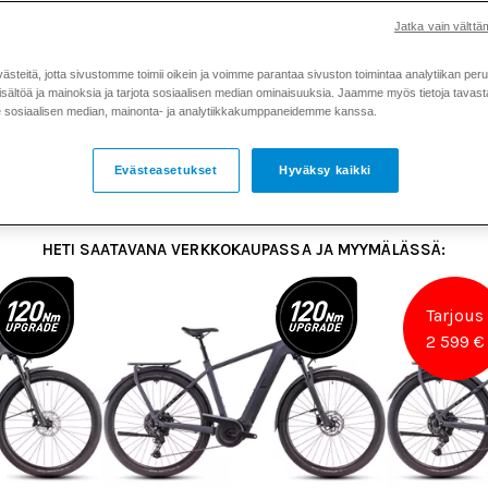
Jatka vain välttäm
teitä, jotta sivustomme toimii oikein ja voimme parantaa sivuston toimintaa analytiikan peru
sältöä ja mainoksia ja tarjota sosiaalisen median ominaisuuksia. Jaamme myös tietoja tavasta,
sosiaalisen median, mainonta- ja analytiikkakumppaneidemme kanssa.
u pyörään tarkemmin klikkaamalla kuvaa. Osa malleista on
heti
tämän sivun alaosasta löytyvällä
lomakkeella
.
Evästeasetukset
Hyväksy kaikki
HETI SAATAVANA VERKKOKAUPASSA JA MYYMÄLÄSSÄ:
Tarjous
2 599 €