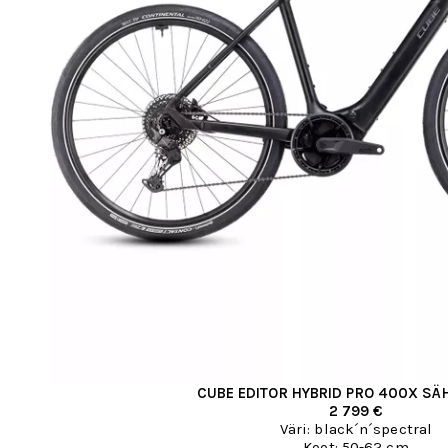
CUBE EDITOR HYBRID PRO 400X S
2 799 €
Väri: black´n´spectral
Koot: 50-62 cm