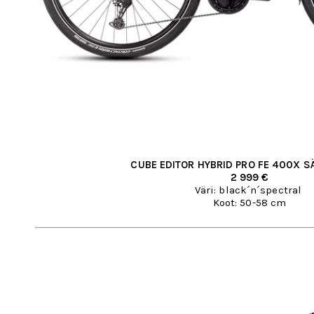
CUBE EDITOR HYBRID PRO FE 400X 
2 999 €
Väri: black´n´spectral
Koot: 50-58 cm