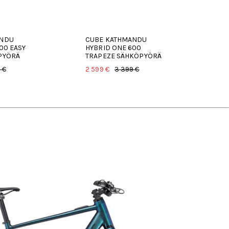
ANDU
CUBE KATHMANDU
CU
00 EASY
HYBRID ONE 600
HY
PYÖRÄ
TRAPEZE SÄHKÖPYÖRÄ
SÄ
 €
2 599 €
3 399 €
2 5