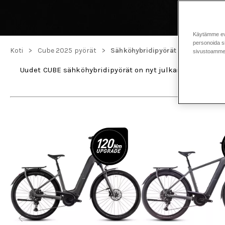
Käytämme eväs
personoida si
>
>
Koti
Cube 2025 pyörät
Sähköhybridipyörät
sivustoamme 
Uudet CUBE sähköhybridipyörät on nyt julkaistu! Tutust