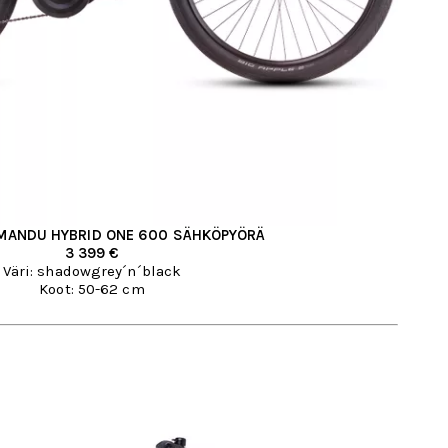
MANDU HYBRID ONE 600 SÄHKÖPYÖRÄ
3 399 €
Väri: shadowgrey´n´black
Koot: 50-62 cm