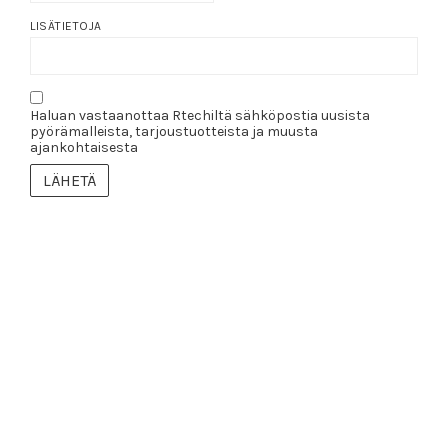
LISÄTIETOJA
Haluan vastaanottaa Rtechiltä sähköpostia uusista
pyörämalleista, tarjoustuotteista ja muusta
ajankohtaisesta
LÄHETÄ