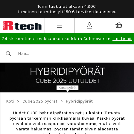
Toimituskulut alkaen 4,90€.
Ilmainen toimitus yli 150 € tarviketilauksissa.
24 kk korotonta maksuaikaa kaikkiin Cube-pyöriin.
Lue lisää.
>
>
Koti
Cube 2025 pyörät
Hybridipyörät
Uudet CUBE hybridipyörät on nyt julkaistu! Tutustu
pyörään tarkemmin klikkaamalla kuvaa. Kaikki pyörät
eivät ole vielä saapuneet varastoomme, mutta voit
varata haluamasi pyörän tämän sivun alaosasta