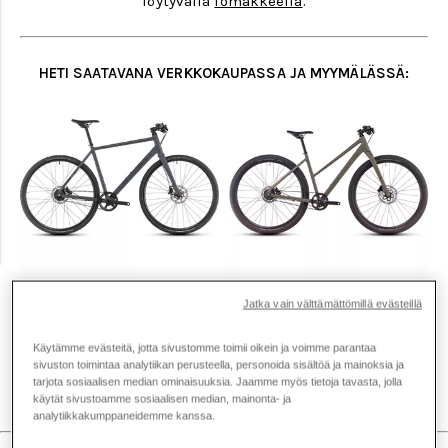
löytyvällä
lomakkeella
.
HETI SAATAVANA VERKKOKAUPASSA JA MYYMÄLÄSSÄ:
CUBE EDITOR SLX
CUBE HYDE PRO
C
Jatka vain välttämättömillä evästeillä
HYBRIDIPYÖRÄ
TRAPEZE POLKUPYÖRÄ
H
1 699 €
1 149 €
1
Käytämme evästeitä, jotta sivustomme toimii oikein ja voimme parantaa
sivuston toimintaa analytiikan perusteella, personoida sisältöä ja mainoksia ja
tarjota sosiaalisen median ominaisuuksia. Jaamme myös tietoja tavasta, jolla
1
/
3
käytät sivustoamme sosiaalisen median, mainonta- ja
analytiikkakumppaneidemme kanssa.