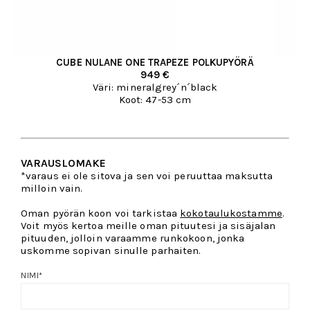
CUBE NULANE ONE TRAPEZE POLKUPYÖRÄ
949 €
Väri: mineralgrey´n´black
Koot: 47-53 cm
VARAUSLOMAKE
*varaus ei ole sitova ja sen voi peruuttaa maksutta
milloin vain.
Oman pyörän koon voi tarkistaa
kokotaulukostamme
.
Voit myös kertoa meille oman pituutesi ja sisäjalan
pituuden, jolloin varaamme runkokoon, jonka
uskomme sopivan sinulle parhaiten.
NIMI
*