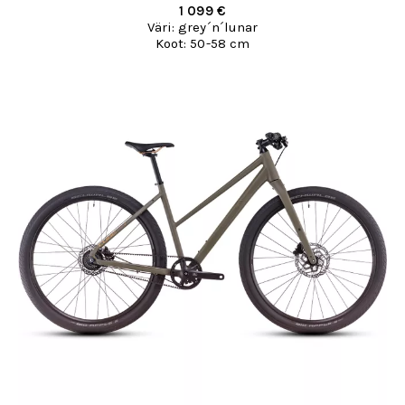
1 099 €
Väri: grey´n´lunar
Koot: 50-58 cm