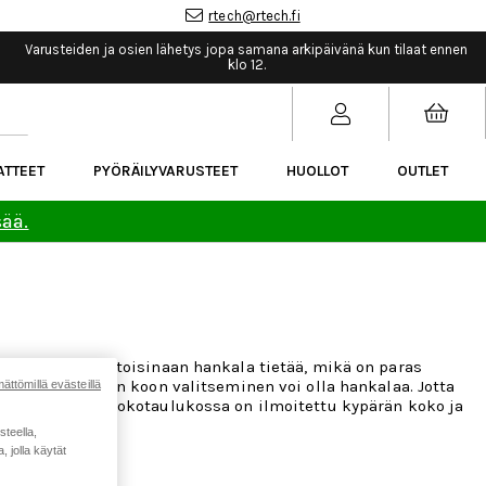
rtech@rtech.fi
Varusteiden ja osien lähetys jopa samana arkipäivänä kun tilaat ennen
klo 12.
ATTEET
PYÖRÄILYVARUSTEET
HUOLLOT
OUTLET
sää.
sta ostaessa on toisinaan hankala tietää, mikä on paras
stettaessa oikean koon valitseminen voi olla hankalaa. Jotta
ättömillä evästeillä
ilykypärään. Kokotaulukossa on ilmoitettu kypärän koko ja
steella,
 jolla käytät