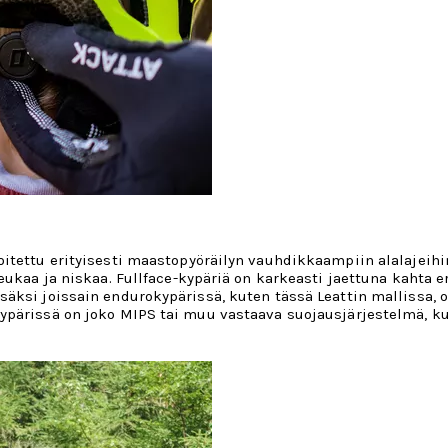
itettu erityisesti maastopyöräilyn vauhdikkaampiin alalajeihi
ukaa ja niskaa. Fullface-kypäriä on karkeasti jaettuna kahta eri
säksi joissain endurokypärissä, kuten tässä Leattin mallissa, 
pärissä on joko MIPS tai muu vastaava suojausjärjestelmä, kute