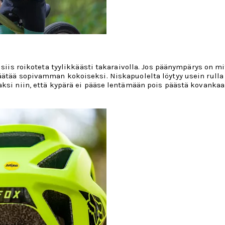
i siis roikoteta tyylikkäästi takaraivolla. Jos päänympärys on 
äätää sopivamman kokoiseksi. Niskapuolelta löytyy usein rulla t
aksi niin, että kypärä ei pääse lentämään pois päästä kovankaan