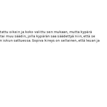
mitattu oikein ja koko valittu sen mukaan, mutta kypärä
ai muu säädin, jolla kypärän saa säädettyä niin, että se
 iskun sattuessa. Sopiva kireys on sellainen, että leuan ja