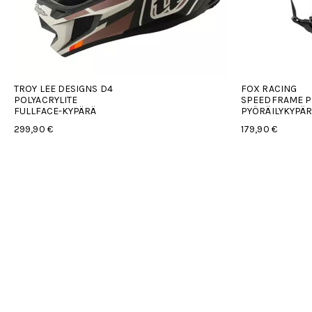
FOX RACING
FOX RACI
SPEEDFRAME PRO MIPS
SPEEDFRA
PYÖRÄILYKYPÄRÄ
PYÖRÄILYK
179,90 €
179,90 €