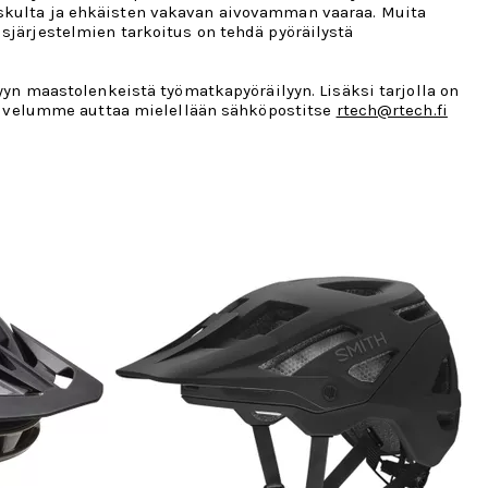
iskulta ja ehkäisten vakavan aivovamman vaaraa. Muita
sjärjestelmien tarkoitus on tehdä pyöräilystä
lyyn maastolenkeistä työmatkapyöräilyyn. Lisäksi tarjolla on
spalvelumme auttaa mielellään sähköpostitse
rtech@rtech.fi