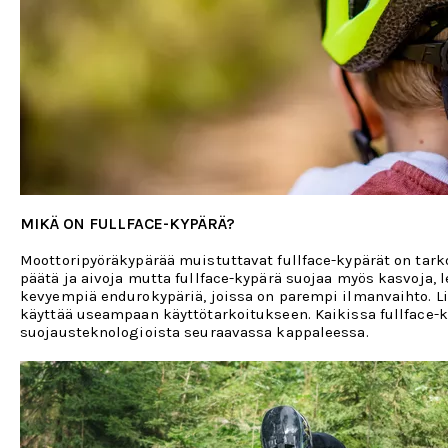
MIKÄ ON FULLFACE-KYPÄRÄ?
Moottoripyöräkypärää muistuttavat fullface-kypärät on tarko
päätä ja aivoja mutta fullface-kypärä suojaa myös kasvoja, le
kevyempiä endurokypäriä, joissa on parempi ilmanvaihto. Li
käyttää useampaan käyttötarkoitukseen. Kaikissa fullface-ky
suojausteknologioista seuraavassa kappaleessa.