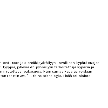
n, enduroon ja alamäkipyöräilyyn. Tavallinen kypärä suojaa
 tyyppiä, jykeviä dh-pyöräilyyn tarkoitettuja kypäriä ja
on irrotettava leukasuoja. Näin samaa kypärää voidaan
n Leattin 360° Turbine teknologia. Lisää erilaisista