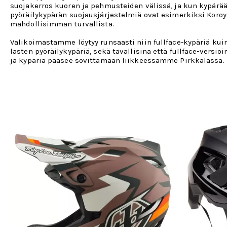
suojakerros kuoren ja pehmusteiden välissä, ja kun kypärä
pyöräilykypärän suojausjärjestelmiä ovat esimerkiksi Koroyd
mahdollisimman turvallista.
Valikoimastamme löytyy runsaasti niin fullface-kypäriä kuin 
lasten pyöräilykypäriä, sekä tavallisina että fullface-vers
ja kypäriä pääsee sovittamaan liikkeessämme Pirkkalassa.