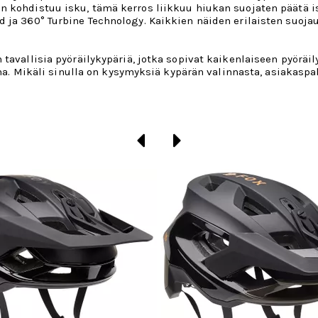
än kohdistuu isku, tämä kerros liikkuu hiukan suojaten päätä 
 ja 360° Turbine Technology. Kaikkien näiden erilaisten suojau
tavallisia pyöräilykypäriä, jotka sopivat kaikenlaiseen pyöräi
ioina. Mikäli sinulla on kysymyksiä kypärän valinnasta, asiaka