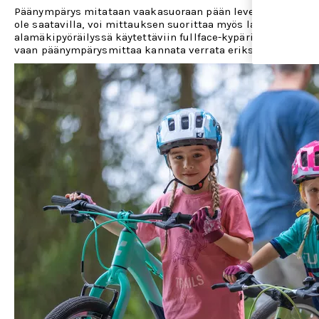
Päänympärys mitataan vaakasuoraan pään leveimmästä kohtaa,
ole saatavilla, voi mittauksen suorittaa myös langanpätkällä
alamäkipyöräilyssä käytettäviin fullface-kypäriin. Jokainen
vaan päänympärysmittaa kannata verrata erikseen siihen ky