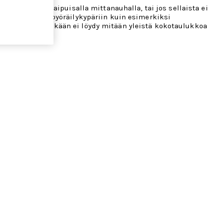
 parhaiten taipuisalla mittanauhalla, tai jos sellaista ei
iin tavallisiin pyöräilykypäriin kuin esimerkiksi
ten siksi meiltäkään ei löydy mitään yleistä kokotaulukkoa