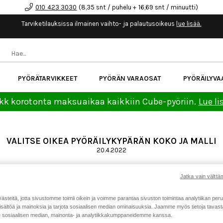
010 423 3030
(8,35 snt / puhelu + 16,69 snt / minuutti)
Tarviketilauksissa ilmainen vaihto- ja palautusoikeus
lue lisää.
PYÖRÄTARVIKKEET
PYÖRÄN VARAOSAT
PYÖRÄILYVA
kk korotonta maksuaikaa kaikkiin Cube-pyöriin.
Lue li
VALITSE OIKEA PYÖRÄILYKYPÄRÄN KOKO JA MALLI
20.4.2022
aastossa. Pyöräilykypäriä löytyy kuitenkin monenlaisia ja verko
ominaisuudet vaikuttavat valintaan. Erityisesti verkkokaupasta o
Jatka vain välttäm
okotaulukon jokaiseen verkkokaupassa myynnissä olevaan pyörä
teitä, jotta sivustomme toimii oikein ja voimme parantaa sivuston toimintaa analytiikan peru
sältöä ja mainoksia ja tarjota sosiaalisen median ominaisuuksia. Jaamme myös tietoja tavasta,
N?
sosiaalisen median, mainonta- ja analytiikkakumppaneidemme kanssa.