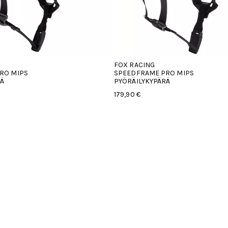
NG
SMITH PAYROLL
ME PRO MIPS
PYÖRÄILYKYPÄRÄ
YPÄRÄ
169,90 €
219,90 €