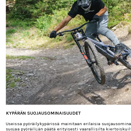
KYPÄRÄN SUOJAUSOMINAISUUDET
Useissa pyöräilykypärissä mainitaan erilaisia suojausominai
suojaa pyöräilijän päätä erityisesti vaarallisilta kiertoisku