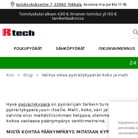
Autokeskuksentie 7, 33960, Pirkkala
. Avoinna ma-pe klo 11-18.
Toimituskulut alkaen 4,90 €. Ilmainen toimitus yli 150 €
tarviketilauksissa.
POLKUPYÖRÄT
SÄHKÖPYÖRÄT
ISKUNVAIMENNUS
24 
>
>
Koti
Blogi
Valitse oikea pyöräilykypärän koko ja malli
Hyvä
pyöräilykypärä
on pyöräilijän tärkein turva tiellä ja m
pyöräilykypärä juuri itselle. Malli, koko, väri ja erilaiset 
valinta olisi mahdollisimman helppoa, olemme lisänneet k
kokoa vastaava päänympärys senttimetreinä.
Käytämme eväs
personoida si
MISTÄ KOHTAA PÄÄNYMPÄRYS MITATAAN KYPÄRÄÄ VARTE
sivustoamme 