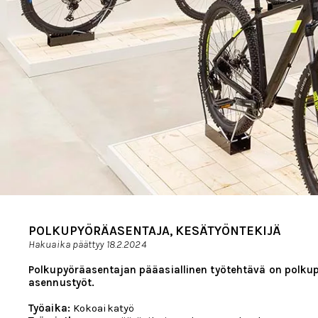
POLKUPYÖRÄASENTAJA, KESÄTYÖNTEKIJÄ
Hakuaika päättyy 18.2.2024
Polkupyöräasentajan pääasiallinen työtehtävä on polku
asennustyöt.
Työaika:
Kokoaikatyö