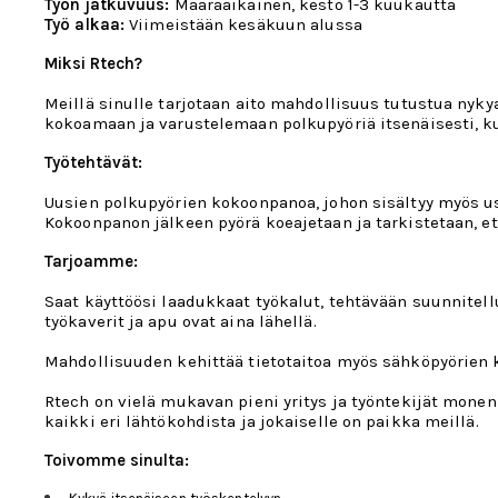
Työn jatkuvuus:
Määräaikainen, kesto 1-3 kuukautta
Työ alkaa:
Viimeistään kesäkuun alussa
Miksi Rtech?
Meillä sinulle tarjotaan aito mahdollisuus tutustua nyky
kokoamaan ja varustelemaan polkupyöriä itsenäisesti, k
Työtehtävät:
Uusien polkupyörien kokoonpanoa, johon sisältyy myös u
Kokoonpanon jälkeen pyörä koeajetaan ja tarkistetaan, ett
Tarjoamme:
Saat käyttöösi laadukkaat työkalut, tehtävään suunnitel
työkaverit ja apu ovat aina lähellä.
Mahdollisuuden kehittää tietotaitoa myös sähköpyörien 
Rtech on vielä mukavan pieni yritys ja työntekijät monen
kaikki eri lähtökohdista ja jokaiselle on paikka meillä.
Toivomme sinulta: