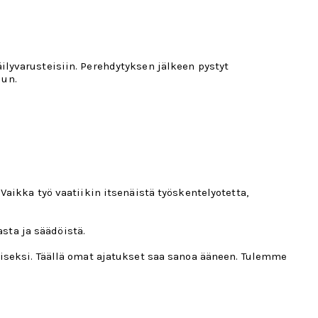
ilyvarusteisiin. Perehdytyksen jälkeen pystyt
dun.
.
Vaikka työ vaatiikin itsenäistä työskentelyotetta,
sta ja säädöistä.
liseksi. Täällä omat ajatukset saa sanoa ääneen. Tulemme