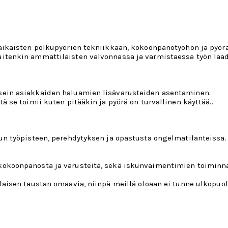
aikaisten polkupyörien tekniikkaan, kokoonpanotyöhön ja pyörä
uitenkin ammattilaisten valvonnassa ja varmistaessa työn laa
sein asiakkaiden haluamien lisävarusteiden asentaminen.
ä se toimii kuten pitääkin ja pyörä on turvallinen käyttää..
lun työpisteen, perehdytyksen ja opastusta ongelmatilanteissa
kokoonpanosta ja varusteita, sekä iskunvaimentimien toiminna
laisen taustan omaavia, niinpä meillä oloaan ei tunne ulkopuo