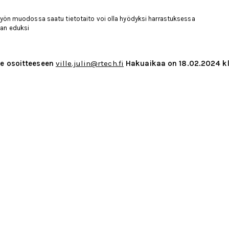
 työn muodossa saatu tietotaito voi olla hyödyksi harrastuksessa
aan eduksi
se osoitteeseen
ville.julin
@rtech.fi
Hakuaikaa on 18.02.2024 kl