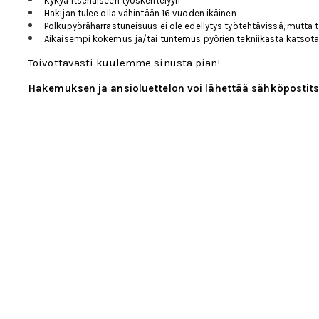
Kykyä itsenäiseen työskentelyyn
Hakijan tulee olla vähintään 16 vuoden ikäinen
Polkupyöräharrastuneisuus ei ole edellytys työtehtävissä, mutta
Aikaisempi kokemus ja/tai tuntemus pyörien tekniikasta katsot
Toivottavasti kuulemme sinusta pian!
Hakemuksen ja ansioluettelon voi lähettää sähköpostit