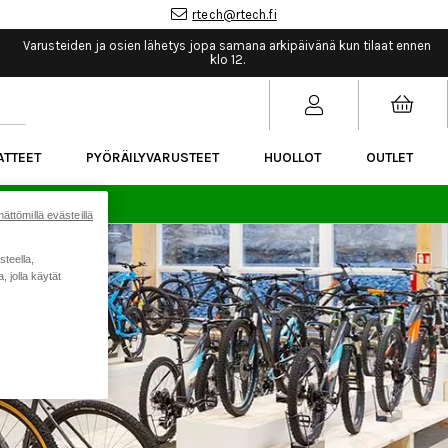
rtech@rtech.fi
Varusteiden ja osien lähetys jopa samana arkipäivänä kun tilaat ennen
klo 12.
ATTEET
PYÖRÄILYVARUSTEET
HUOLLOT
OUTLET
sää.
ättömillä evästeillä
steella,
 jolla käytät