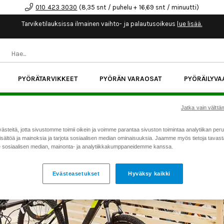
010 423 3030
(8,35 snt / puhelu + 16,69 snt / minuutti)
Tarviketilauksissa ilmainen vaihto- ja palautusoikeus
lue lisää.
PYÖRÄTARVIKKEET
PYÖRÄN VARAOSAT
PYÖRÄILYVA
kk korotonta maksuaikaa kaikkiin Cube-pyöriin.
Lue li
Jatka vain välttäm
teitä, jotta sivustomme toimii oikein ja voimme parantaa sivuston toimintaa analytiikan peru
sältöä ja mainoksia ja tarjota sosiaalisen median ominaisuuksia. Jaamme myös tietoja tavasta,
sosiaalisen median, mainonta- ja analytiikkakumppaneidemme kanssa.
Evästeasetukset
Hyväksy kaikki