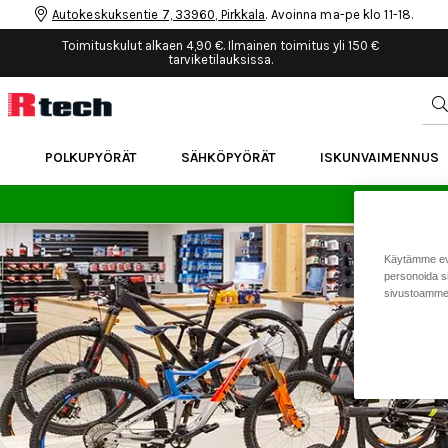
Autokeskuksentie 7, 33960, Pirkkala
. Avoinna ma-pe klo 11-18.
Toimituskulut alkaen 4,90 €. Ilmainen toimitus yli 150 €
tarviketilauksissa.
POLKUPYÖRÄT
SÄHKÖPYÖRÄT
ISKUNVAIMENNUS
24 
Käytämme eväs
personoida si
sivustoamme 