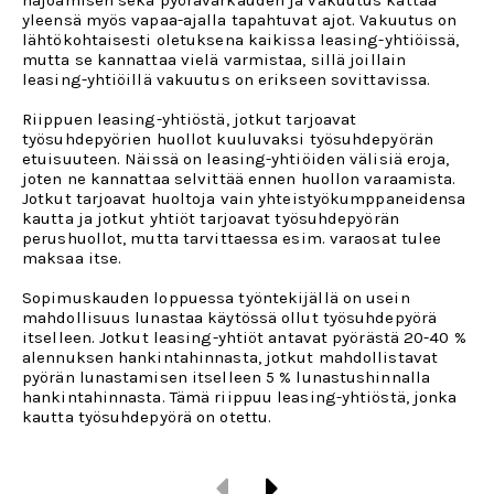
hajoamisen sekä pyörävarkauden ja vakuutus kattaa
yleensä myös vapaa-ajalla tapahtuvat ajot. Vakuutus on
lähtökohtaisesti oletuksena kaikissa leasing-yhtiöissä,
mutta se kannattaa vielä varmistaa, sillä joillain
leasing-yhtiöillä vakuutus on erikseen sovittavissa.
Riippuen leasing-yhtiöstä, jotkut tarjoavat
työsuhdepyörien huollot kuuluvaksi työsuhdepyörän
etuisuuteen. Näissä on leasing-yhtiöiden välisiä eroja,
joten ne kannattaa selvittää ennen huollon varaamista.
Jotkut tarjoavat huoltoja vain yhteistyökumppaneidensa
kautta ja jotkut yhtiöt tarjoavat työsuhdepyörän
perushuollot, mutta tarvittaessa esim. varaosat tulee
maksaa itse.
Sopimuskauden loppuessa työntekijällä on usein
mahdollisuus lunastaa käytössä ollut työsuhdepyörä
itselleen. Jotkut leasing-yhtiöt antavat pyörästä 20-40 %
alennuksen hankintahinnasta, jotkut mahdollistavat
pyörän lunastamisen itselleen 5 % lunastushinnalla
hankintahinnasta. Tämä riippuu leasing-yhtiöstä, jonka
kautta työsuhdepyörä on otettu.