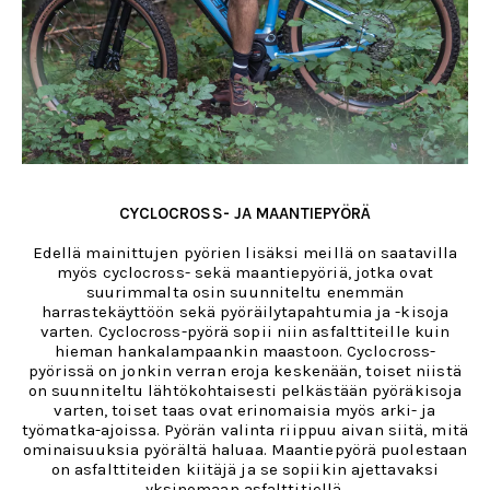
CYCLOCROSS- JA MAANTIEPYÖRÄ
Edellä mainittujen pyörien lisäksi meillä on saatavilla
myös cyclocross- sekä maantiepyöriä, jotka ovat
suurimmalta osin suunniteltu enemmän
harrastekäyttöön sekä pyöräilytapahtumia ja -kisoja
varten. Cyclocross-pyörä sopii niin asfalttiteille kuin
hieman hankalampaankin maastoon. Cyclocross-
pyörissä on jonkin verran eroja keskenään, toiset niistä
on suunniteltu lähtökohtaisesti pelkästään pyöräkisoja
varten, toiset taas ovat erinomaisia myös arki- ja
työmatka-ajoissa. Pyörän valinta riippuu aivan siitä, mitä
ominaisuuksia pyörältä haluaa. Maantiepyörä puolestaan
on asfalttiteiden kiitäjä ja se sopiikin ajettavaksi
yksinomaan asfalttitiellä.