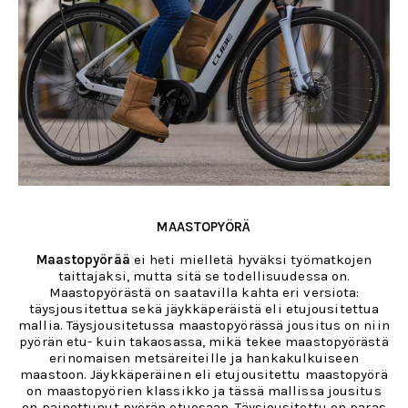
MAASTOPYÖRÄ
Maastopyörää
ei heti mielletä hyväksi työmatkojen
taittajaksi, mutta sitä se todellisuudessa on.
Maastopyörästä on saatavilla kahta eri versiota:
täysjousitettua sekä jäykkäperäistä eli etujousitettua
mallia. Täysjousitetussa maastopyörässä jousitus on niin
pyörän etu- kuin takaosassa, mikä tekee maastopyörästä
erinomaisen metsäreiteille ja hankakulkuiseen
maastoon. Jäykkäperäinen eli etujousitettu maastopyörä
on maastopyörien klassikko ja tässä mallissa jousitus
on painottunut pyörän etuosaan. Täysjousitettu on paras