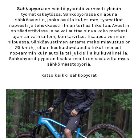
Sähköpyörä
on näistä pyöristä varmasti yleisin
työmatkakäytössä. Sähköpyörässä on apuna
sähköavustin, jonka avulla kuljet mm. työmatkat
nopeasti ja tehokkaasti ilman turhaa hikoilua. Avustin
on säädettävissä ja se voi auttaa sinua koko matkasi
ajan tai vain silloin, kun tarvitset lisäapua voimien
hiipuessa. Sähköavustimen antama maksimiavustus on
25 km/h, jolloin keskusta-alueella liikut monesti
nopeammin kuin autolla tai julkisilla kulkuvälineillä.
Sähköhybridipypörän lisäksi meillä on saatavilla myös
sähkömaastopyöriä.
Katso kaikki sähköpyörät