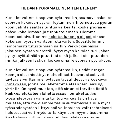
TIEDÄN PYÖRÄMALLIN, MITEN ETENEN?
Kun olet valinnut sopivan pyörämallin, seuraava askel on
sopivan kokoisen pyörän löytäminen. Internetissä pyörän
koon valinta saattaa tuntua vaikealta, koska pyörää ei
pääse kokeilemaan ja tunnustelemaan. Olemme
koonneet sivuillemme
kokotaulukon ja ohjeet
oikean
kokoisen pyörän valitsemista varten. Suosittelemme
lämpimästi tutustumaan näihin. Verkkokaupassa
jokaisen pyörän vierestä löytyy myös kokolaskuri, johon
pystyt syöttämään pituutesi sekä jalkasi sisäpituuden,
minkä jälkeen laskuri laskee sinulle sopivan pyöräkoon.
Kun olet valinnut sopivan pyörämallin, tiedät rungon
koon ja olet miettinyt mahdolliset lisävarusteet, voit
täyttää sivuiltamme löytyvän työsuhdepyöriä koskevan
lomakkeen
, jonka me lähetämme eteenpäin leasing-
yhtiölle.
On hyvä muistaa, että sinun ei tarvitse tietää
kaikkea etukäteen lähettäessäsi lomaketta
. Jos
työsuhdepyörän valinta tuntuu vaikealta on hyvä
muistaa, että me olemme täällä auttamassa sinua myös
työsuhdepyörään liittyvissä valinnoissa. Vaihtoehtoisesti
halutessasi voit myös tulla käymään myymälässämme
Pirkkalassa, jolloin tilaus tehdään yhdessä myyjän