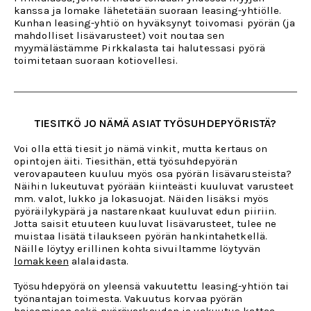
kanssa ja lomake lähetetään suoraan leasing-yhtiölle.
Kunhan leasing-yhtiö on hyväksynyt toivomasi pyörän (ja
mahdolliset lisävarusteet) voit noutaa sen
myymälästämme Pirkkalasta tai halutessasi pyörä
toimitetaan suoraan kotiovellesi.
TIESITKÖ JO NÄMÄ ASIAT TYÖSUHDEPYÖRISTÄ?
Voi olla että tiesit jo nämä vinkit, mutta kertaus on
opintojen äiti. Tiesithän, että työsuhdepyörän
verovapauteen kuuluu myös osa pyörän lisävarusteista?
Näihin lukeutuvat pyörään kiinteästi kuuluvat varusteet
mm. valot, lukko ja lokasuojat. Näiden lisäksi myös
pyöräilykypärä ja nastarenkaat kuuluvat edun piiriin.
Jotta saisit etuuteen kuuluvat lisävarusteet, tulee ne
muistaa lisätä tilaukseen pyörän hankintahetkellä.
Näille löytyy erillinen kohta sivuiltamme löytyvän
lomakkeen
alalaidasta.
Työsuhdepyörä on yleensä vakuutettu leasing-yhtiön tai
työnantajan toimesta. Vakuutus korvaa pyörän