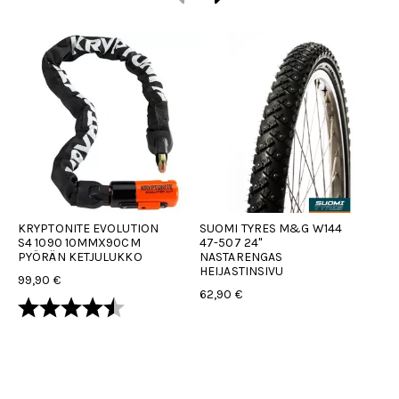
KRYPTONITE EVOLUTION
SUOMI TYRES M&G W144
AC
S4 1090 10MMX90CM
47-507 24"
US
PYÖRÄN KETJULUKKO
NASTARENGAS
PO
HEIJASTINSIVU
TA
99,90 €
62,90 €
29
Arvio:
4.8 5:sta tähdestä
Ar