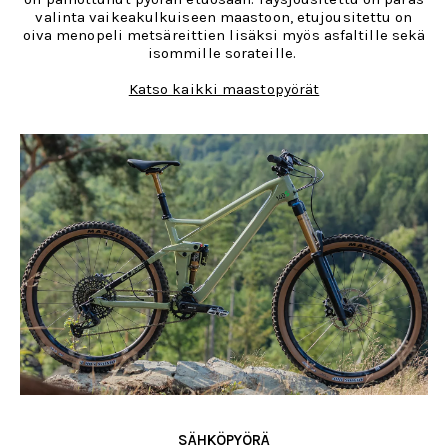
valinta vaikeakulkuiseen maastoon, etujousitettu on
oiva menopeli metsäreittien lisäksi myös asfaltille sekä
isommille sorateille.
Katso kaikki maastopyörät
SÄHKÖPYÖRÄ