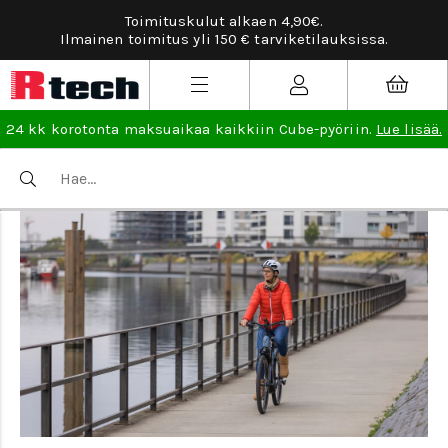
Toimituskulut alkaen 4,90€.
Ilmainen toimitus yli 150 € tarviketilauksissa.
24 kk korotonta maksuaikaa kaikkiin Cube-pyöriin.
Lue lisää.