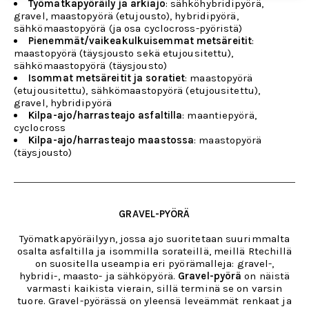
Työmatkapyöräily ja arkiajo
: sähköhybridipyörä,
gravel, maastopyörä (etujousto), hybridipyörä,
sähkömaastopyörä (ja osa cyclocross-pyöristä)
Pienemmät/vaikeakulkuisemmat metsäreitit
:
maastopyörä (täysjousto sekä etujousitettu),
sähkömaastopyörä (täysjousto)
Isommat metsäreitit ja soratiet
: maastopyörä
(etujousitettu), sähkömaastopyörä (etujousitettu),
gravel, hybridipyörä
Kilpa-ajo/harrasteajo asfaltilla
: maantiepyörä,
cyclocross
Kilpa-ajo/harrasteajo maastossa
: maastopyörä
(täysjousto)
GRAVEL-PYÖRÄ
Työmatkapyöräilyyn, jossa ajo suoritetaan suurimmalta
osalta asfaltilla ja isommilla sorateillä, meillä Rtechillä
on suositella useampia eri pyörämalleja: gravel-,
hybridi-, maasto- ja sähköpyörä.
Gravel-pyörä
on näistä
varmasti kaikista vierain, sillä terminä se on varsin
tuore. Gravel-pyörässä on yleensä leveämmät renkaat ja