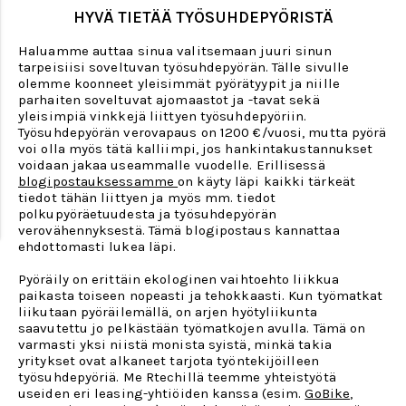
HYVÄ TIETÄÄ TYÖSUHDEPYÖRISTÄ
Haluamme auttaa sinua valitsemaan juuri sinun
tarpeisiisi soveltuvan työsuhdepyörän. Tälle sivulle
olemme koonneet yleisimmät pyörätyypit ja niille
parhaiten soveltuvat ajomaastot ja -tavat sekä
yleisimpiä vinkkejä liittyen työsuhdepyöriin.
Työsuhdepyörän verovapaus on 1200 €/vuosi, mutta pyörä
voi olla myös tätä kalliimpi, jos hankintakustannukset
voidaan jakaa useammalle vuodelle. Erillisessä
blogipostauksessamme
on käyty läpi kaikki tärkeät
tiedot tähän liittyen ja myös mm. tiedot
polkupyöräetuudesta ja työsuhdepyörän
verovähennyksestä. Tämä blogipostaus kannattaa
ehdottomasti lukea läpi.
Pyöräily on erittäin ekologinen vaihtoehto liikkua
paikasta toiseen nopeasti ja tehokkaasti. Kun työmatkat
liikutaan pyöräilemällä, on arjen hyötyliikunta
saavutettu jo pelkästään työmatkojen avulla. Tämä on
varmasti yksi niistä monista syistä, minkä takia
yritykset ovat alkaneet tarjota työntekijöilleen
työsuhdepyöriä. Me Rtechillä teemme yhteistyötä
useiden eri leasing-yhtiöiden kanssa (esim.
GoBike
,