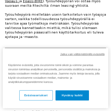
Vapaus
ja
EpassiBIKE
). Työsuhdepyörän voi ostaa myös
suoraan meiltä Rtechiltä ilman leasing-yhtiötä.
Työsuhdepyörä mielletään usein tarkoitetun vain työajoja
varten, vaikka todellisuudessa työsuhdepyörällä ei
tarvitse ajaa työmatkoja metriäkään. Työsuhdepyörää
valitessa kannattaakin miettiä, mikä tulisi olemaan
työsuhdepyörän pääasiallinen käyttötarkoitus eli tuleva
ajotapa ja -maasto.
Jatka vain välttämättömillä evästeillä
MITEN OSAAN VALITA ITSELLENI SOPIVAN
TYÖSUHDEPYÖRÄN?
Käytämme evästeitä, jotta sivustomme toimii oikein ja voimme parantaa
sivuston toimintaa analytiikan perusteella, personoida sisältöä ja mainoksia ja
Koska työsuhdepyörä ei ole tarkoitettu pelkästään
tarjota sosiaalisen median ominaisuuksia. Jaamme myös tietoja tavasta, jolla
työajoja varten, kannattaa jo etukäteen miettiä mieluisin
käytät sivustoamme sosiaalisen median, mainonta- ja
ajomaasto, jossa mahdollisesti tulisit ajamaan. Tämä
analytiikkakumppaneidemme kanssa.
määrittää paljon sitä, millainen työsuhdepyörä juuri
sinulle olisi sopivin.
Evästeasetukset
Hyväksy kaikki
Eri pyörämallien soveltuvuudet eri ajotapoihin ja
ajomaastoihin: