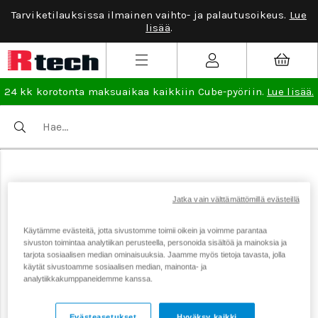
Tarviketilauksissa ilmainen vaihto- ja palautusoikeus.
Lue
lisää
.
24 kk korotonta maksuaikaa kaikkiin Cube-pyöriin.
Lue lisää.
Jatka vain välttämättömillä evästeillä
Käytämme evästeitä, jotta sivustomme toimii oikein ja voimme parantaa
sivuston toimintaa analytiikan perusteella, personoida sisältöä ja mainoksia ja
tarjota sosiaalisen median ominaisuuksia. Jaamme myös tietoja tavasta, jolla
käytät sivustoamme sosiaalisen median, mainonta- ja
analytiikkakumppaneidemme kanssa.
Evästeasetukset
Hyväksy kaikki