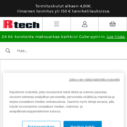
Toimituskulut alkaen 4,90€.
Ilmainen toimitus yli 150 € tarviketilauksissa.
24 kk korotonta maksuaikaa kaikkiin Cube-pyöriin.
Lue lisää.
Jatka vain välttämättömillä evästeillä
Käytämme evästeitä, jotta sivustomme toimii oikein ja voimme parantaa
sivuston toimintaa analytiikan perusteella, personoida sisältöä ja mainoksia ja
tarjota sosiaalisen median ominaisuuksia. Jaamme myös tietoja tavasta, jolla
käytät sivustoamme sosiaalisen median, mainonta- ja
analytiikkakumppaneidemme kanssa.
Evästeasetukset
Hyväksy kaikki