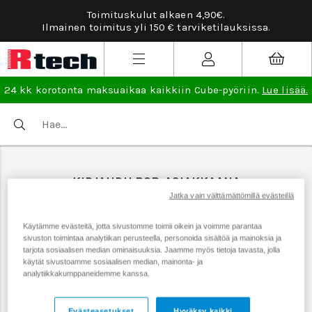
Toimituskulut alkaen 4,90€.
Ilmainen toimitus yli 150 € tarviketilauksissa.
24 kk korotonta maksuaikaa kaikkiin Cube-pyöriin.
Lue lisää.
KIRJAUDU B2B-ASIAKKAANA
Jatka vain välttämättömillä evästeillä
SÄHKÖPOSTI
Käytämme evästeitä, jotta sivustomme toimii oikein ja voimme parantaa
sivuston toimintaa analytiikan perusteella, personoida sisältöä ja mainoksia ja
tarjota sosiaalisen median ominaisuuksia. Jaamme myös tietoja tavasta, jolla
käytät sivustoamme sosiaalisen median, mainonta- ja
analytiikkakumppaneidemme kanssa.
SALASANA
Evästeasetukset
Hyväksy kaikki