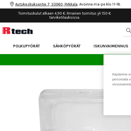
Autokeskuksentie 7, 33960, Pirkkala
. Avoinna ma-pe klo 11-18.
Toimituskulut alkaen 4,90 €. Ilmainen toimitus yli 150 €
tarviketilauksissa.
POLKUPYÖRÄT
SÄHKÖPYÖRÄT
ISKUNVAIMENNUS
24 
Käytämme eväs
personoida si
sivustoamme 