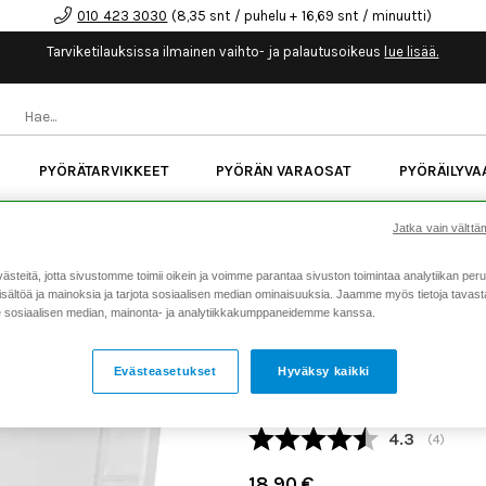
010 423 3030
(8,35 snt / puhelu + 16,69 snt / minuutti)
Tarviketilauksissa ilmainen vaihto- ja palautusoikeus
lue lisää.
PYÖRÄTARVIKKEET
PYÖRÄN VARAOSAT
PYÖRÄILYVA
kk korotonta maksuaikaa kaikkiin Cube-pyöriin.
Lue li
Jatka vain välttäm
teitä, jotta sivustomme toimii oikein ja voimme parantaa sivuston toimintaa analytiikan peru
sältöä ja mainoksia ja tarjota sosiaalisen median ominaisuuksia. Jaamme myös tietoja tavasta,
Koti
Kaikki tuotteet
Pyörän v
>
>
sosiaalisen median, mainonta- ja analytiikkakumppaneidemme kanssa.
XLC BR-X66 JARRUJEN I
TEKTRO/XLC JARRUILLE
Evästeasetukset
Hyväksy kaikki
Tuotenumero: 20442
Keskimäärä
4.3
(
äänet:
4
)
18,90 €