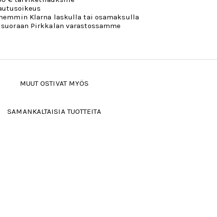
lautusoikeus
öhemmin Klarna laskulla tai osamaksulla
 suoraan Pirkkalan varastossamme
MUUT OSTIVAT MYÖS
SAMANKALTAISIA TUOTTEITA