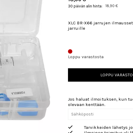
18,90 €
30 päivän alin hinta:
XLC BR-X66 jarrujen ilmausset
jarruille
Loppu varastosta
LOPPU VARASTO
Jos haluat ilmoituksen, kun tuo
olevaan kenttään.
Tarvikkeiden lähetys j
Ilmainen toimitus yli 1