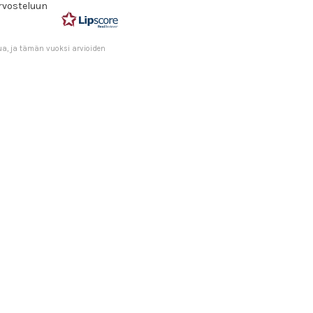
rvosteluun
tähdestä
ua, ja tämän vuoksi arvioiden