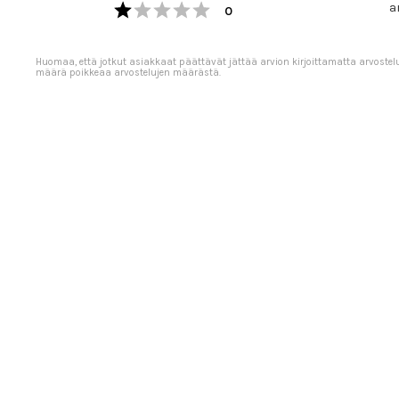
Arvio 1 5:sta tähdestä
a
Äänet
0
Huomaa, että jotkut asiakkaat päättävät jättää arvion kirjoittamatta arvostel
määrä poikkeaa arvostelujen määrästä.