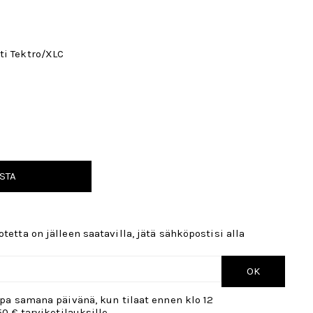
ti Tektro/XLC
STA
tetta on jälleen saatavilla, jätä sähköpostisi alla
OK
opa samana päivänä, kun tilaat ennen klo 12
50 € tarviketilauksille