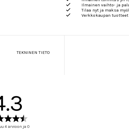
Ilmainen vaihto- ja pa
Tilaa nyt ja maksa my
Verkkokaupan tuotteet
TEKNINEN TIETO
4.3
Arvio
4.3
u 4 arvioon ja 0
5:sta