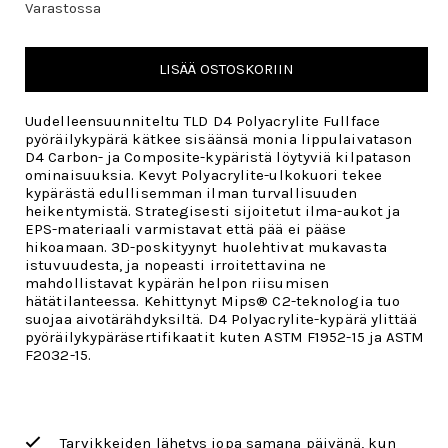
Varastossa
LISÄÄ OSTOSKORIIN
Uudelleensuunniteltu TLD D4 Polyacrylite Fullface
pyöräilykypärä kätkee sisäänsä monia lippulaivatason
D4 Carbon- ja Composite-kypäristä löytyviä kilpatason
ominaisuuksia. Kevyt Polyacrylite-ulkokuori tekee
kypärästä edullisemman ilman turvallisuuden
heikentymistä. Strategisesti sijoitetut ilma-aukot ja
EPS-materiaali varmistavat että pää ei pääse
hikoamaan. 3D-poskityynyt huolehtivat mukavasta
istuvuudesta, ja nopeasti irroitettavina ne
mahdollistavat kypärän helpon riisumisen
hätätilanteessa.
Kehittynyt Mips® C2-teknologia tuo
suojaa aivotärähdyksiltä. D4 Polyacrylite-kypärä ylittää
pyöräilykypäräsertifikaatit kuten ASTM F1952-15 ja ASTM
F2032-15.
Tarvikkeiden lähetys jopa samana päivänä, kun