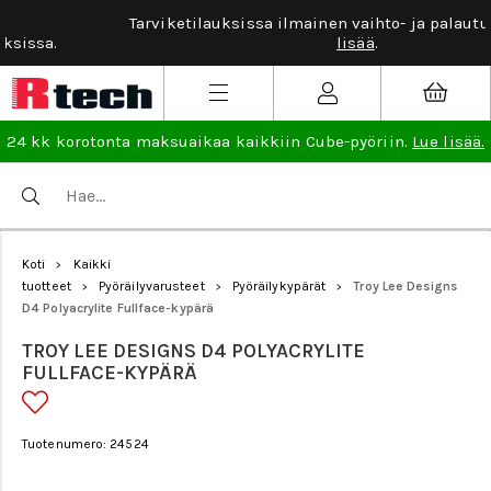
Tarviketilauksissa ilmainen vaihto- ja palautusoikeus.
Lue
lisää
.
24 kk korotonta maksuaikaa kaikkiin Cube-pyöriin.
Lue lisää.
Koti
Kaikki
>
tuotteet
Pyöräilyvarusteet
Pyöräilykypärät
Troy Lee Designs
>
>
>
D4 Polyacrylite Fullface-kypärä
TROY LEE DESIGNS D4 POLYACRYLITE
FULLFACE-KYPÄRÄ
Tuotenumero: 24524