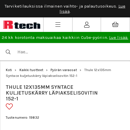
Tarviketilauksissa ilmainen vaihto- ja palautusoikeus.
Lue
lisää
.
24 kk korotonta maksuaikaa kaikkiin Cube-pyöriin.
Lue lisää.
Koti
Kaikki tuotteet
Pyörän varaosat
Thule 12x135mm
>
>
>
Syntace kuljetuskärry läpiakselisovitin 152-1
THULE 12X135MM SYNTACE
KULJETUSKÄRRY LÄPIAKSELISOVITIN
152-1
Tuotenumero: 19832