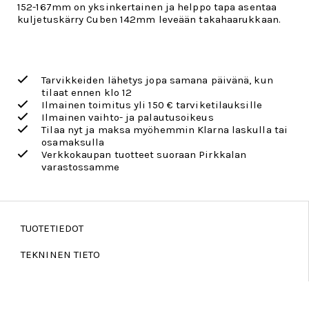
152-167mm on yksinkertainen ja helppo tapa asentaa
kuljetuskärry Cuben 142mm leveään takahaarukkaan.
Tarvikkeiden lähetys jopa samana päivänä, kun
tilaat ennen klo 12
Ilmainen toimitus yli 150 € tarviketilauksille
Ilmainen vaihto- ja palautusoikeus
Tilaa nyt ja maksa myöhemmin Klarna laskulla tai
osamaksulla
Verkkokaupan tuotteet suoraan Pirkkalan
varastossamme
TUOTETIEDOT
TEKNINEN TIETO