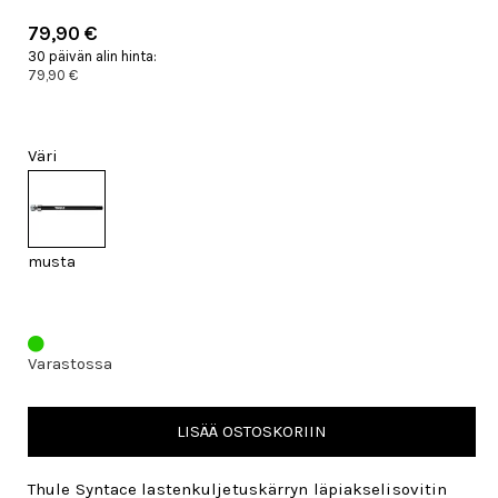
79,90 €
30 päivän alin hinta:
79,90 €
Väri
musta
Varastossa
LISÄÄ OSTOSKORIIN
Thule Syntace lastenkuljetuskärryn läpiakselisovitin