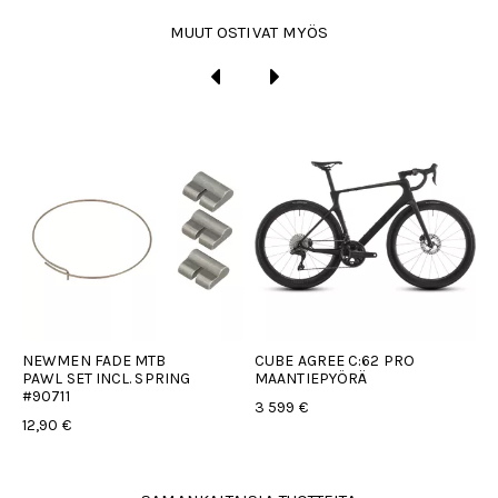
MUUT OSTIVAT MYÖS
NEWMEN FADE MTB
CUBE AGREE C:62 PRO
C
PAWL SET INCL. SPRING
MAANTIEPYÖRÄ
M
#90711
3 599 €
3
12,90 €