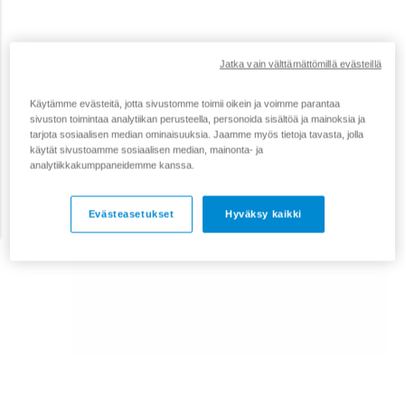
Jatka vain välttämättömillä evästeillä
Käytämme evästeitä, jotta sivustomme toimii oikein ja voimme parantaa
sivuston toimintaa analytiikan perusteella, personoida sisältöä ja mainoksia ja
tarjota sosiaalisen median ominaisuuksia. Jaamme myös tietoja tavasta, jolla
käytät sivustoamme sosiaalisen median, mainonta- ja
analytiikkakumppaneidemme kanssa.
Evästeasetukset
Hyväksy kaikki