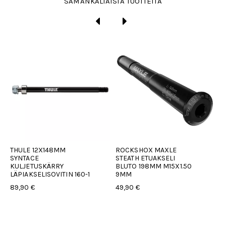
SAMANKALTAISIA TUOTTEITA
THULE 12X148MM
ROCKSHOX MAXLE
T
SYNTACE
STEATH ETUAKSELI
E
KULJETUSKÄRRY
BLUTO 198MM M15X1.50
L
LÄPIAKSELISOVITIN 160-1
9MM
2
89,90 €
49,90 €