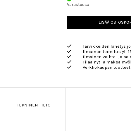
Varastossa
LISÄÄ OSTOSKOR
Tarvikkeiden lähetys j
Ilmainen toimitus yli 1
Ilmainen vaihto- ja pa
Tilaa nyt ja maksa my
Verkkokaupan tuotteet
TEKNINEN TIETO