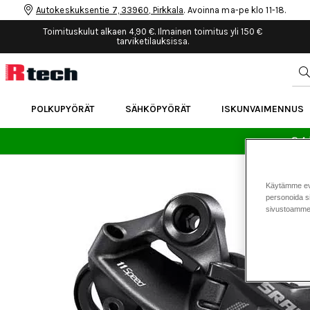
Autokeskuksentie 7, 33960, Pirkkala
. Avoinna ma-pe klo 11-18.
Toimituskulut alkaen 4,90 €. Ilmainen toimitus yli 150 €
tarviketilauksissa.
POLKUPYÖRÄT
SÄHKÖPYÖRÄT
ISKUNVAIMENNUS
24 
Käytämme eväs
personoida si
sivustoamme 