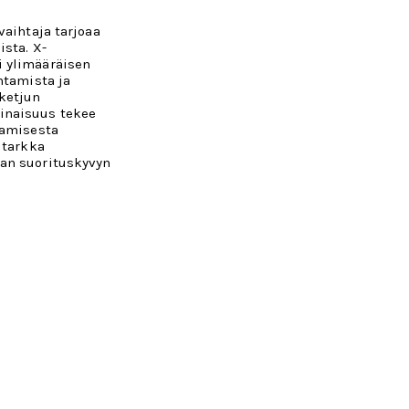
vaihtaja tarjoaa
ista. X-
 ylimääräisen
htamista ja
ketjun
inaisuus tekee
tamisesta
 tarkka
an suorituskyvyn