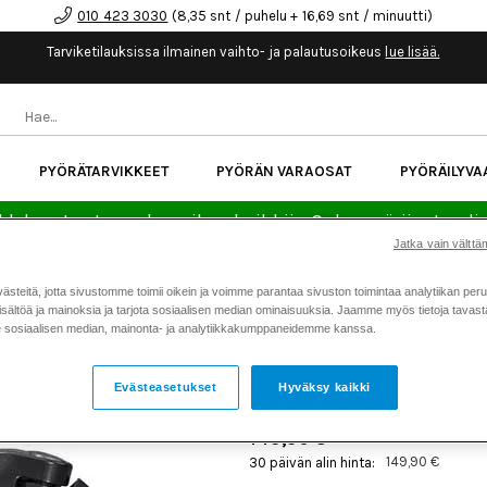
010 423 3030
(8,35 snt / puhelu + 16,69 snt / minuutti)
Tarviketilauksissa ilmainen vaihto- ja palautusoikeus
lue lisää.
PYÖRÄTARVIKKEET
PYÖRÄN VARAOSAT
PYÖRÄILYVA
kk korotonta maksuaikaa kaikkiin Cube-pyöriin.
Lue li
Jatka vain välttäm
teitä, jotta sivustomme toimii oikein ja voimme parantaa sivuston toimintaa analytiikan peru
Koti
Kaikki tuotteet
Pyörän v
>
>
sältöä ja mainoksia ja tarjota sosiaalisen median ominaisuuksia. Jaamme myös tietoja tavasta,
sosiaalisen median, mainonta- ja analytiikkakumppaneidemme kanssa.
SRAM TAKAVAIHTAJA GX TY
Tuotenumero: 12781
Evästeasetukset
Hyväksy kaikki
149,90 €
149,90 €
30 päivän alin hinta: