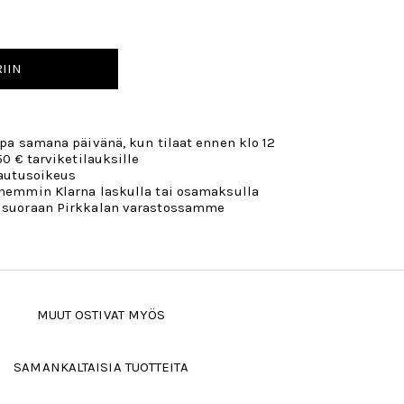
IIN
opa samana päivänä, kun tilaat ennen klo 12
50 € tarviketilauksille
lautusoikeus
öhemmin Klarna laskulla tai osamaksulla
 suoraan Pirkkalan varastossamme
MUUT OSTIVAT MYÖS
SAMANKALTAISIA TUOTTEITA