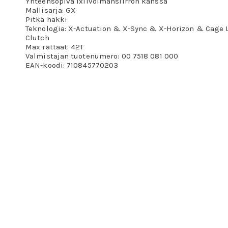
Yhteensopiva 1x11voimansiirron kanssa
Mallisarja: GX
Pitkä häkki
Teknologia: X-Actuation & X-Sync & X-Horizon & Cage 
Clutch
Max rattaat: 42T
Valmistajan tuotenumero: 00 7518 081 000
EAN-koodi: 710845770203