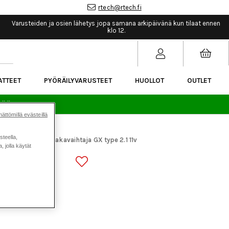
rtech@rtech.fi
Varusteiden ja osien lähetys jopa samana arkipäivänä kun tilaat ennen
klo 12.
ATTEET
PYÖRÄILYVARUSTEET
HUOLLOT
OUTLET
sää.
ättömillä evästeillä
steella,
araosat
SRAM takavaihtaja GX type 2.1 11v
>
 jolla käytät
PE 2.1 11V