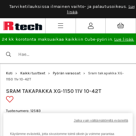
Tarviketilauksissa ilmainen vaihto- ja palautusoikeus.
Lue
lisää
.
24 kk korotonta maksuaikaa kaikkiin Cube-pyöriin.
Lue lisää.
Koti
Kaikki tuotteet
Pyörän varaosat
Sram takapakka XG-
>
>
>
1150 11v 10-42T
SRAM TAKAPAKKA XG-1150 11V 10-42T
Tuotenumero: 12583
Jatka vain välttämättömillä evästeillä
Käytämme evästeitä, jotta sivustomme toimii oikein ja voimme parantaa