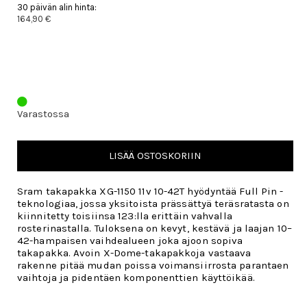
30 päivän alin hinta:
164,90 €
Varastossa
LISÄÄ OSTOSKORIIN
Sram takapakka XG-1150 11v 10-42T hyödyntää Full Pin -
teknologiaa, jossa yksitoista prässättyä teräsratasta on
kiinnitetty toisiinsa 123:lla erittäin vahvalla
rosterinastalla. Tuloksena on kevyt, kestävä ja laajan 10–
42-hampaisen vaihdealueen joka ajoon sopiva
takapakka. Avoin X-Dome-takapakkoja vastaava
rakenne pitää mudan poissa voimansiirrosta parantaen
vaihtoja ja pidentäen komponenttien käyttöikää.