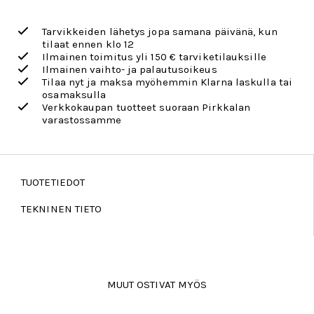
Tarvikkeiden lähetys jopa samana päivänä, kun
tilaat ennen klo 12
Ilmainen toimitus yli 150 € tarviketilauksille
Ilmainen vaihto- ja palautusoikeus
Tilaa nyt ja maksa myöhemmin Klarna laskulla tai
osamaksulla
Verkkokaupan tuotteet suoraan Pirkkalan
varastossamme
TUOTETIEDOT
TEKNINEN TIETO
MUUT OSTIVAT MYÖS