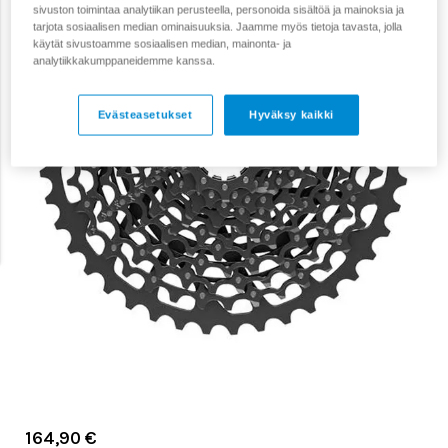
sivuston toimintaa analytiikan perusteella, personoida sisältöä ja mainoksia ja
tarjota sosiaalisen median ominaisuuksia. Jaamme myös tietoja tavasta, jolla
käytät sivustoamme sosiaalisen median, mainonta- ja
analytiikkakumppaneidemme kanssa.
Evästeasetukset
Hyväksy kaikki
164,90 €