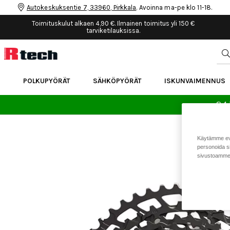
Autokeskuksentie 7, 33960, Pirkkala
. Avoinna ma-pe klo 11-18.
Toimituskulut alkaen 4,90 €. Ilmainen toimitus yli 150 €
tarviketilauksissa.
POLKUPYÖRÄT
SÄHKÖPYÖRÄT
ISKUNVAIMENNUS
24 
Käytämme eväs
personoida si
sivustoamme 