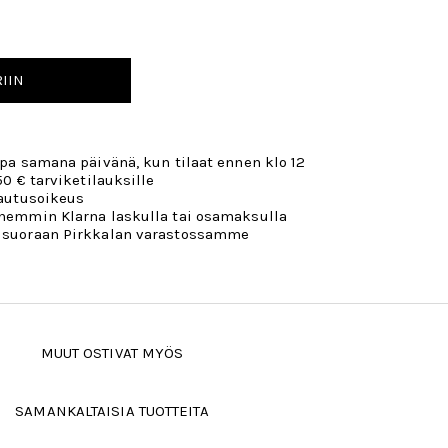
IIN
opa samana päivänä, kun tilaat ennen klo 12
50 € tarviketilauksille
lautusoikeus
öhemmin Klarna laskulla tai osamaksulla
 suoraan Pirkkalan varastossamme
MUUT OSTIVAT MYÖS
SAMANKALTAISIA TUOTTEITA