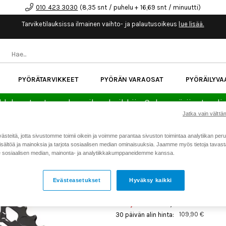
010 423 3030
(8,35 snt / puhelu + 16,69 snt / minuutti)
Tarviketilauksissa ilmainen vaihto- ja palautusoikeus
lue lisää.
PYÖRÄTARVIKKEET
PYÖRÄN VARAOSAT
PYÖRÄILYVA
kk korotonta maksuaikaa kaikkiin Cube-pyöriin.
Lue li
Jatka vain välttäm
teitä, jotta sivustomme toimii oikein ja voimme parantaa sivuston toimintaa analytiikan peru
Koti
Kaikki tuotteet
Pyörän v
>
>
sältöä ja mainoksia ja tarjota sosiaalisen median ominaisuuksia. Jaamme myös tietoja tavasta,
sosiaalisen median, mainonta- ja analytiikkakumppaneidemme kanssa.
SRAM TAKAPAKKA NX EAGL
Tarjous
109,90 €
Tuotenumero: 20079
Evästeasetukset
Hyväksy kaikki
109,90 €
129,90 €
109,90 €
30 päivän alin hinta: