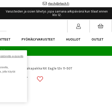
rtech@rtech.fi
Varusteiden ja osien lähetys jopa samana arkipäivänä kun tilaat ennen
klo 12.
ATTEET
PYÖRÄILYVARUSTEET
HUOLLOT
OUTLET
sää.
ättömillä evästeillä
steella,
araosat
Sram takapakka NX Eagle 12v 11-50T
>
 jolla käytät
E 12V 11-50T