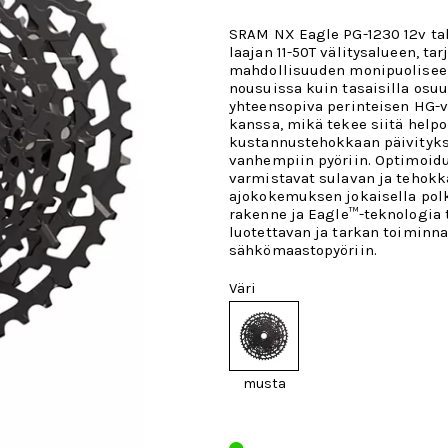
SRAM NX Eagle PG-1230 12v ta
laajan 11-50T välitysalueen, tar
mahdollisuuden monipuoliseen
nousuissa kuin tasaisilla osuu
yhteensopiva perinteisen HG-
kanssa, mikä tekee siitä helpo
kustannustehokkaan päivityk
vanhempiin pyöriin.
Optimoidu
varmistavat sulavan ja tehok
ajokokemuksen jokaisella polk
rakenne ja
Eagle™-teknologia
luotettavan ja tarkan toiminn
sähkömaastopyöriin.
Väri
musta