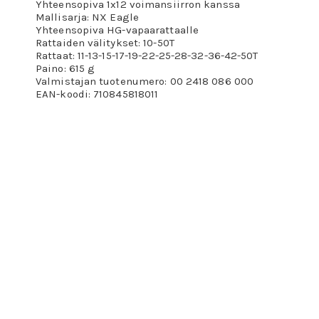
Yhteensopiva 1x12 voimansiirron kanssa
Mallisarja: NX Eagle
Yhteensopiva HG-vapaarattaalle
Rattaiden välitykset: 10-50T
Rattaat: 11-13-15-17-19-22-25-28-32-36-42-50T
Paino: 615 g
Valmistajan tuotenumero: 00 2418 086 000
EAN-koodi: 710845818011