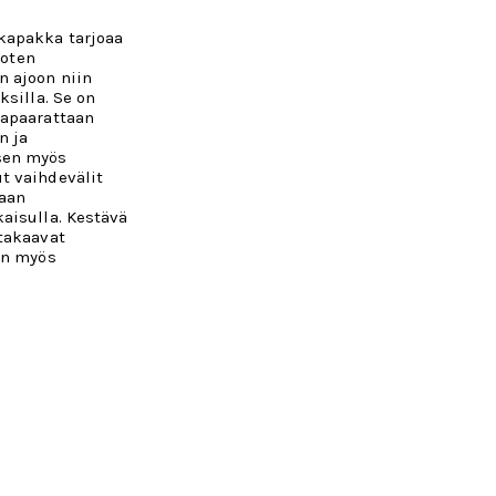
kapakka tarjoaa
joten
 ajoon niin
ksilla. Se on
vapaarattaan
n ja
sen myös
t vaihdevälit
kaan
aisulla.
Kestävä
takaavat
an myös