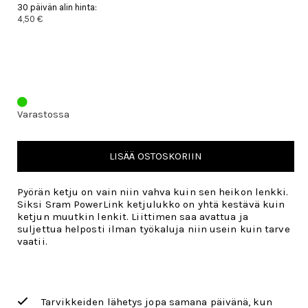
30 päivän alin hinta:
4,50 €
Varastossa
LISÄÄ OSTOSKORIIN
Pyörän ketju on vain niin vahva kuin sen heikon lenkki.
Siksi Sram PowerLink ketjulukko on yhtä kestävä kuin
ketjun muutkin lenkit. Liittimen saa avattua ja
suljettua helposti ilman työkaluja niin usein kuin tarve
vaatii.
Tarvikkeiden lähetys jopa samana päivänä, kun