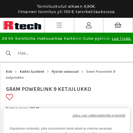
Toimituskulut alkaen 4,90€.
Ta
Ilmainen toimitus yli 150 € tarviketilauksissa.
24 kk korotonta maksuaikaa kaikkiin Cube-pyöriin.
Lue lisää.
Koti
Kaikki tuotteet
Pyörän varaosat
Sram Powerlink 9
>
>
>
ketjulukko
SRAM POWERLINK 9 KETJULUKKO
Tuotenumero: 18518
Jatka vain välttämättömillä evästeillä
Käytämme evästeitä, jotta sivustomme toimii oikein ja voimme parantaa