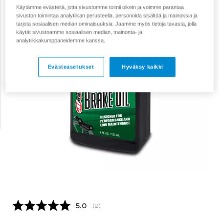
Käytämme evästeitä, jotta sivustomme toimii oikein ja voimme parantaa
sivuston toimintaa analytiikan perusteella, personoida sisältöä ja mainoksia ja
tarjota sosiaalisen median ominaisuuksia. Jaamme myös tietoja tavasta, jolla
käytät sivustoamme sosiaalisen median, mainonta- ja
analytiikkakumppaneidemme kanssa.
Evästeasetukset
Hyväksy kaikki
Keskimääräinen luokitus:
5.0
(
äänet:
2
)