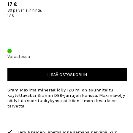
17 €
30 päivän alin hinta:
17 €
Varastossa
LISÄÄ OSTOSKORIIN
Sram Maxima mineraaliöljy 120 ml on suunniteltu
käytettäväksi Sramin DB8-jarrujen kanssa. Maxima-öljy
säilyttää suorituskykynsä pitkään ilman ilmauksen
tarvetta.
Tarvikkeiden lähetys jopa samana päivänä, kun