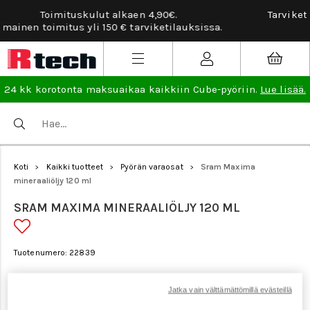
Tarviketilauksissa ilmainen vaihto- ja palautusoikeus
lisää
.
24 kk korotonta maksuaikaa kaikkiin Cube-pyöriin.
Lue lisää.
Koti
Kaikki tuotteet
Pyörän varaosat
Sram Maxima
>
>
>
mineraaliöljy 120 ml
SRAM MAXIMA MINERAALIÖLJY 120 ML
Tuotenumero: 22839
Jatka vain välttämättömillä evästeillä