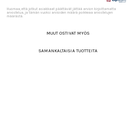
Huomaa, että jotkut asiakkaat päättävät jättää arvion kirjoittamatta
arvostelua, ja tämän vuoksi arvioiden määrä poikkeaa arvostelujen
määrästä.
MUUT OSTIVAT MYÖS
SAMANKALTAISIA TUOTTEITA