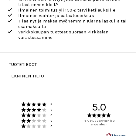
tilaat ennen klo 12
Ilmainen toimitus yli 150 € tarviketilauksille
Ilmainen vaihto- ja palautusoikeus
Tilaa nyt ja maksa myöhemmin Klarna laskulla tai
osamaksulla
Verkkokaupan tuotteet suoraan Pirkkalan
varastossamme
TUOTETIEDOT
TEKNINEN TIETO
Arvio 5 5:sta tähdestä
5.0
Äänet
2
Arvio 4 5:sta tähdestä
Äänet
0
Arvio 3 5:sta tähdestä
Arvio
Äänet
0
Arvio 2 5:sta tähdestä
5.0
Äänet
0
Perustuu 2 arvioon ja 0
Arvio 1 5:sta tähdestä
arvosteluun
5:sta
Äänet
0
tähdestä