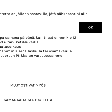
tetta on jälleen saatavilla, jätä sähköpostisi alla
OK
opa samana päivänä, kun tilaat ennen klo 12
50 € tarviketilauksille
lautusoikeus
öhemmin Klarna laskulla tai osamaksulla
 suoraan Pirkkalan varastossamme
MUUT OSTIVAT MYÖS
SAMANKALTAISIA TUOTTEITA