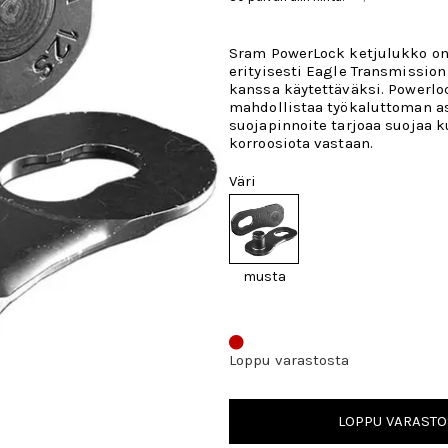
Sram PowerLock ketjulukko on 
erityisesti Eagle Transmission
kanssa käytettäväksi. Powerlo
mahdollistaa työkaluttoman a
suojapinnoite tarjoaa suojaa k
korroosiota vastaan.
Väri
musta
Loppu varastosta
LOPPU VARASTO