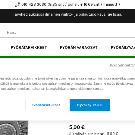
010 423 3030
(8,35 snt / puhelu + 16,69 snt / minuutti)
Tarviketilauksissa ilmainen vaihto- ja palautusoikeus
lue lisää.
PYÖRÄTARVIKKEET
PYÖRÄN VARAOSAT
PYÖRÄILYVA
kk korotonta maksuaikaa kaikkiin Cube-pyöriin.
Lue li
Jatka vain välttäm
teitä, jotta sivustomme toimii oikein ja voimme parantaa sivuston toimintaa analytiikan peru
Koti
Kaikki tuotteet
Pyörän v
>
>
sältöä ja mainoksia ja tarjota sosiaalisen median ominaisuuksia. Jaamme myös tietoja tavasta,
sosiaalisen median, mainonta- ja analytiikkakumppaneidemme kanssa.
SRAM KETJULUKKO POWE
EAGLE PVD 12S
Evästeasetukset
Hyväksy kaikki
Tuotenumero: 24467
5,90 €
5,90 €
30 päivän alin hinta: