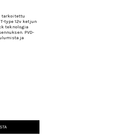
tarkoitettu
 T-type 12v ketjun
ck teknologia
sennuksen. PVD-
ulumista ja
STA