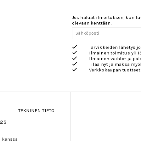
Jos haluat ilmoituksen, kun tuo
olevaan kenttään.
Tarvikkeiden lähetys j
Ilmainen toimitus yli 1
Ilmainen vaihto- ja pa
Tilaa nyt ja maksa my
Verkkokaupan tuotteet
TEKNINEN TIETO
12S
n kanssa