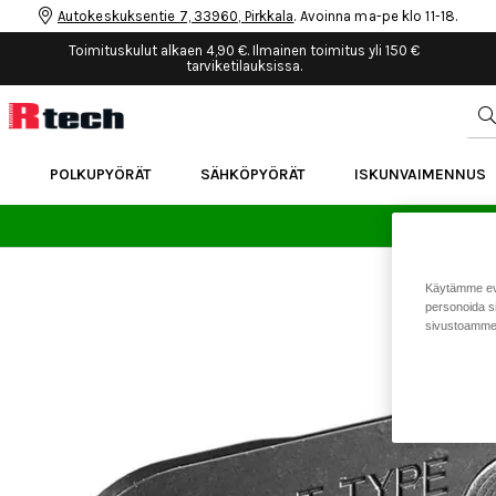
Autokeskuksentie 7, 33960, Pirkkala
. Avoinna ma-pe klo 11-18.
Toimituskulut alkaen 4,90 €. Ilmainen toimitus yli 150 €
tarviketilauksissa.
POLKUPYÖRÄT
SÄHKÖPYÖRÄT
ISKUNVAIMENNUS
24 
Käytämme eväs
personoida si
sivustoamme 