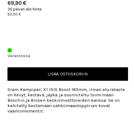
69,90 €
30 päivän alin hinta:
69,90 €
Varastossa
LISÄÄ OSTOSKORIIN
Sram Kampipari X1 ISIS Boost 165mm, ilman eturatasta
on kevyt, kestävä, jäykä ja suunniteltu toimimaan
Boschin ja Brosen keskiömoottoreiden kanssa. Se on
kehitetty kestämään sähkömaastopyörien kovat
vääntömomentit.