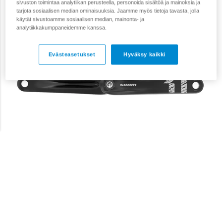
sivuston toimintaa analytiikan perusteella, personoida sisältöä ja mainoksia ja
tarjota sosiaalisen median ominaisuuksia. Jaamme myös tietoja tavasta, jolla
käytät sivustoamme sosiaalisen median, mainonta- ja
analytiikkakumppaneidemme kanssa.
Evästeasetukset
Hyväksy kaikki