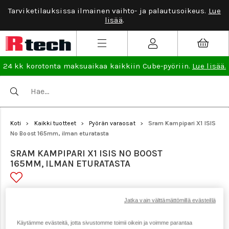
Tarviketilauksissa ilmainen vaihto- ja palautusoikeus.
Lue
lisää
.
24 kk korotonta maksuaikaa kaikkiin Cube-pyöriin.
Lue lisää.
Koti
Kaikki tuotteet
Pyörän varaosat
Sram Kampipari X1 ISIS
>
>
>
No Boost 165mm, ilman eturatasta
SRAM KAMPIPARI X1 ISIS NO BOOST
165MM, ILMAN ETURATASTA
Tuotenumero: 23213
Jatka vain välttämättömillä evästeillä
Käytämme evästeitä, jotta sivustomme toimii oikein ja voimme parantaa