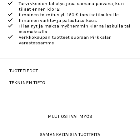
Tarvikkeiden lähetys jopa samana päivänä, kun
tilaat ennen klo 12
Ilmainen toimitus yli 150 € tarviketilauksille
Ilmainen vaihto- ja palautusoikeus
Tilaa nyt ja maksa myöhemmin Klarna laskulla tai
osamaksulla
Verkkokaupan tuotteet suoraan Pirkkalan
varastossamme
TUOTETIEDOT
TEKNINEN TIETO
MUUT OSTIVAT MYÖS
SAMANKALTAISIA TUOTTEITA