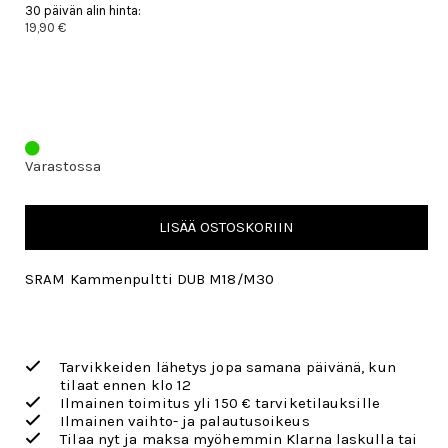
30 päivän alin hinta:
19,90 €
Varastossa
LISÄÄ OSTOSKORIIN
SRAM Kammenpultti DUB M18/M30
Tarvikkeiden lähetys jopa samana päivänä, kun
tilaat ennen klo 12
Ilmainen toimitus yli 150 € tarviketilauksille
Ilmainen vaihto- ja palautusoikeus
Tilaa nyt ja maksa myöhemmin Klarna laskulla tai