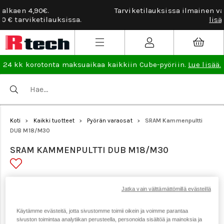
Tarviketilauksissa ilmainen vaihto- ja palautusoikeus.
Lue
lisää
.
24 kk korotonta maksuaikaa kaikkiin Cube-pyöriin.
Lue lisää.
Koti
Kaikki tuotteet
Pyörän varaosat
SRAM Kammenpultti
>
>
>
DUB M18/M30
SRAM KAMMENPULTTI DUB M18/M30
Tuotenumero: 23523
Jatka vain välttämättömillä evästeillä
Käytämme evästeitä, jotta sivustomme toimii oikein ja voimme parantaa
sivuston toimintaa analytiikan perusteella, personoida sisältöä ja mainoksia ja