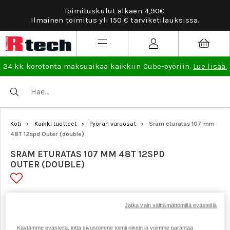
tuskulut alkaen 4,90€.
Tarviketilauksissa il
tus yli 150 € tarviketilauksissa.
24 kk korotonta maksuaikaa kaikkiin Cube-pyöriin.
Lue lisää.
Koti
Kaikki tuotteet
Pyörän varaosat
Sram eturatas 107 mm
>
>
>
48T 12spd Outer (double)
SRAM ETURATAS 107 MM 48T 12SPD
OUTER (DOUBLE)
Tuotenumero: 22835
Jatka vain välttämättömillä evästeillä
Käytämme evästeitä, jotta sivustomme toimii oikein ja voimme parantaa