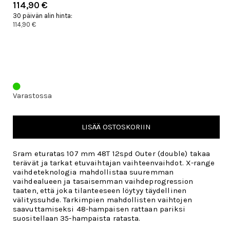
114,90 €
30 päivän alin hinta:
114,90 €
Varastossa
LISÄÄ OSTOSKORIIN
Sram eturatas 107 mm 48T 12spd Outer (double) takaa
terävät ja tarkat etuvaihtajan vaihteenvaihdot. X-range
vaihdeteknologia mahdollistaa suuremman
vaihdealueen ja tasaisemman vaihdeprogression
taaten, että joka tilanteeseen löytyy täydellinen
välityssuhde. Tarkimpien mahdollisten vaihtojen
saavuttamiseksi 48-hampaisen rattaan pariksi
suositellaan 35-hampaista ratasta.