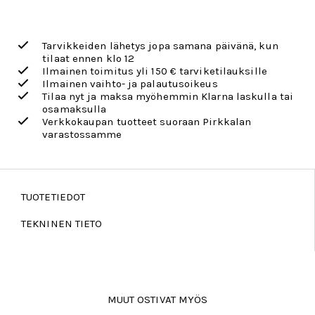
Tarvikkeiden lähetys jopa samana päivänä, kun
tilaat ennen klo 12
Ilmainen toimitus yli 150 € tarviketilauksille
Ilmainen vaihto- ja palautusoikeus
Tilaa nyt ja maksa myöhemmin Klarna laskulla tai
osamaksulla
Verkkokaupan tuotteet suoraan Pirkkalan
varastossamme
TUOTETIEDOT
TEKNINEN TIETO
MUUT OSTIVAT MYÖS