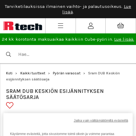
Tarviketilauksissa ilmainen vaihto- ja palautusoikeus.
Lue
lisää
.
24 kk korotonta maksuaikaa kaikkiin Cube-pyöriin.
Lue lisää.
Koti
Kaikki tuotteet
Pyörän varaosat
Sram DUB Keskiön
>
>
>
esijännityksen säätösarja
SRAM DUB KESKIÖN ESIJÄNNITYKSEN
SÄÄTÖSARJA
Tuotenumero: 23292
Jatka vain välttämättömillä evästeillä
Käytämme evästeitä, jotta sivustomme toimii oikein ja voimme parantaa