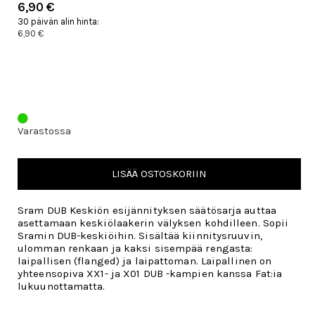
6,90 €
30 päivän alin hinta:
6,90 €
Varastossa
LISÄÄ OSTOSKORIIN
Sram DUB Keskiön esijännityksen säätösarja auttaa
asettamaan keskiölaakerin välyksen kohdilleen. Sopii
Sramin DUB-keskiöihin. Sisältää kiinnitysruuvin,
ulomman renkaan ja kaksi sisempää rengasta:
laipallisen (flanged) ja laipattoman. Laipallinen on
yhteensopiva XX1- ja X01 DUB -kampien kanssa Fat:ia
lukuunottamatta.