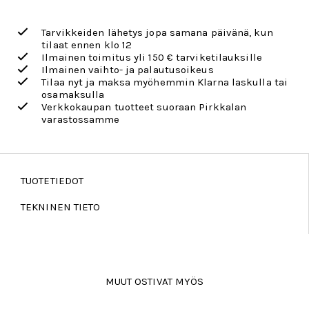
Tarvikkeiden lähetys jopa samana päivänä, kun
tilaat ennen klo 12
Ilmainen toimitus yli 150 € tarviketilauksille
Ilmainen vaihto- ja palautusoikeus
Tilaa nyt ja maksa myöhemmin Klarna laskulla tai
osamaksulla
Verkkokaupan tuotteet suoraan Pirkkalan
varastossamme
TUOTETIEDOT
TEKNINEN TIETO
MUUT OSTIVAT MYÖS