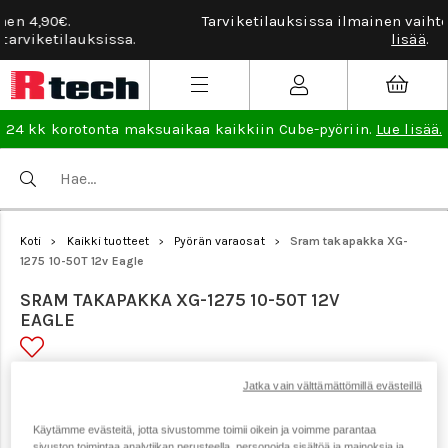
Tarviketilauksissa ilmainen vaihto- ja palautusoikeus.
Lue
lisää
.
24 kk korotonta maksuaikaa kaikkiin Cube-pyöriin.
Lue lisää.
Koti
Kaikki tuotteet
Pyörän varaosat
Sram takapakka XG-
>
>
>
1275 10-50T 12v Eagle
SRAM TAKAPAKKA XG-1275 10-50T 12V
EAGLE
Tuotenumero: 18531
Jatka vain välttämättömillä evästeillä
Käytämme evästeitä, jotta sivustomme toimii oikein ja voimme parantaa
sivuston toimintaa analytiikan perusteella, personoida sisältöä ja mainoksia ja