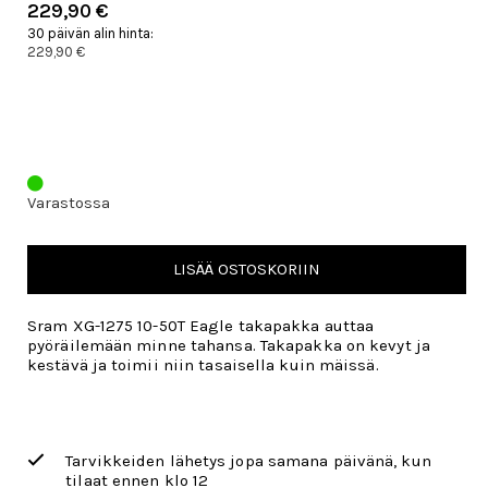
229,90 €
30 päivän alin hinta:
229,90 €
Varastossa
LISÄÄ OSTOSKORIIN
Sram XG-1275 10-50T Eagle takapakka auttaa
pyöräilemään minne tahansa. Takapakka on kevyt ja
kestävä ja toimii niin tasaisella kuin mäissä.
Tarvikkeiden lähetys jopa samana päivänä, kun
tilaat ennen klo 12