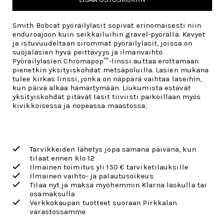
Smith Bobcat pyöräilylasit sopivat erinomaisesti niin
enduroajoon kuin seikkailuihin gravel-pyörällä. Kevyet
ja istuvuudeltaan sirommat pyöräilylasit, joissa on
suojalasien hyvä peittävyys ja ilmanvaihto.
Pyöräilylasien Chromapop
™
-linssi auttaa erottamaan
pienetkin yksityiskohdat metsäpoluilla. Lasien mukana
tulee kirkas linssi, jonka on näppärä vaihtaa laseihin,
kun päivä alkaa hämärtymään. Liukumista estävät
yksityiskohdat pitävät lasit tiiviisti paikoillaan myös
kivikkoisessa ja nopeassa maastossa.
Tarvikkeiden lähetys jopa samana päivänä, kun
tilaat ennen klo 12
Ilmainen toimitus yli 150 € tarviketilauksille
Ilmainen vaihto- ja palautusoikeus
Tilaa nyt ja maksa myöhemmin Klarna laskulla tai
osamaksulla
Verkkokaupan tuotteet suoraan Pirkkalan
varastossamme