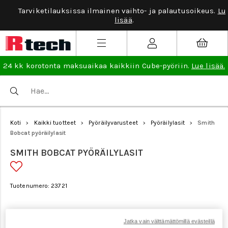
Tarviketilauksissa ilmainen vaihto- ja palautusoikeus.
Lue
lisää
.
24 kk korotonta maksuaikaa kaikkiin Cube-pyöriin.
Lue lisää.
Koti
Kaikki tuotteet
Pyöräilyvarusteet
Pyöräilylasit
Smith
>
>
>
>
Bobcat pyöräilylasit
SMITH BOBCAT PYÖRÄILYLASIT
Tuotenumero: 23721
Jatka vain välttämättömillä evästeillä